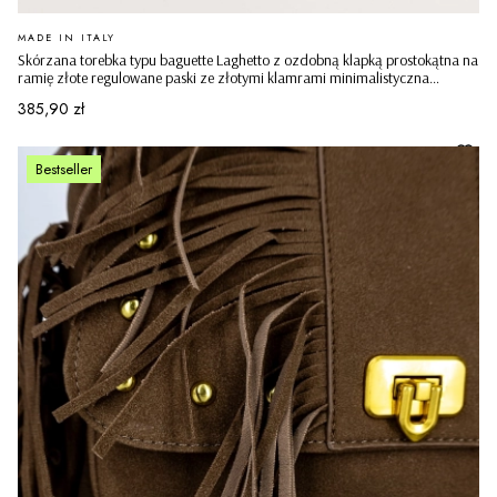
PRODUCENT
MADE IN ITALY
Skórzana torebka typu baguette Laghetto z ozdobną klapką prostokątna na
ramię złote regulowane paski ze złotymi klamrami minimalistyczna
casualowa pudrowy róż
Cena
385,90 zł
Bestseller