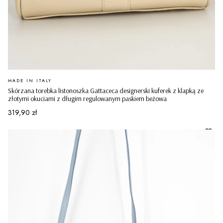
PRODUCENT
MADE IN ITALY
Skórzana torebka listonoszka Gattaceca designerski kuferek z klapką ze
złotymi okuciami z długim regulowanym paskiem beżowa
Cena
319,90 zł