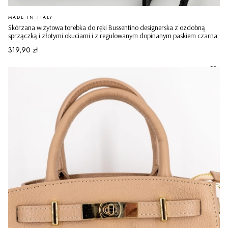
PRODUCENT
MADE IN ITALY
Skórzana wizytowa torebka do ręki Bussentino designerska z ozdobną
sprzączką i złotymi okuciami i z regulowanym dopinanym paskiem czarna
Cena
319,90 zł