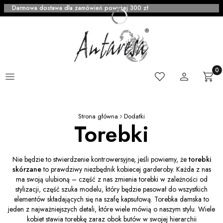
Darmowa dostawa dla zamówień powyżej 300 zł
Menu
Ulubione
Zaloguj się
Produ
Kosz
Strona główna
Dodatki
Torebki
Nie będzie to stwierdzenie kontrowersyjne, jeśli powiemy, że
torebki
skórzane
to prawdziwy niezbędnik kobiecej garderoby. Każda z nas
ma swoją ulubioną – część z nas zmienia torebki w zależności od
stylizacji, część szuka modelu, który będzie pasował do wszystkich
elementów składających się na szafę kapsułową. Torebka damska to
jeden z najważniejszych detali, które wiele mówią o naszym stylu. Wiele
kobiet stawia torebkę zaraz obok butów w swojej hierarchii