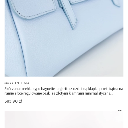
PRODUCENT
MADE IN ITALY
Skórzana torebka typu baguette Laghetto z ozdobną klapką prostokątna na
ramię złote regulowane paski ze złotymi klamrami minimalistyczna
casualowa błękitna
Cena
385,90 zł