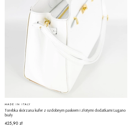
PRODUCENT
MADE IN ITALY
Torebka skórzana kufer z ozdobnym paskiem i złotymi dodatkami Lugano
biały
Cena
425,90 zł