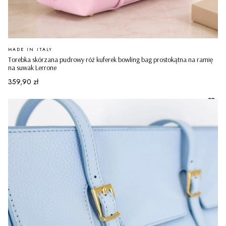
PRODUCENT
MADE IN ITALY
Torebka skórzana pudrowy róż kuferek bowling bag prostokątna na ramię
na suwak Lerrone
Cena
359,90 zł