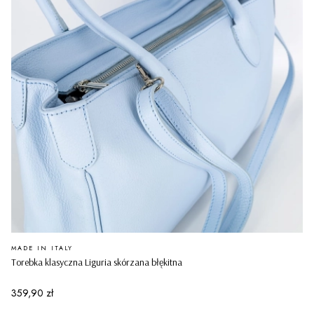
PRODUCENT
MADE IN ITALY
Torebka klasyczna Liguria skórzana błękitna
Cena
359,90 zł