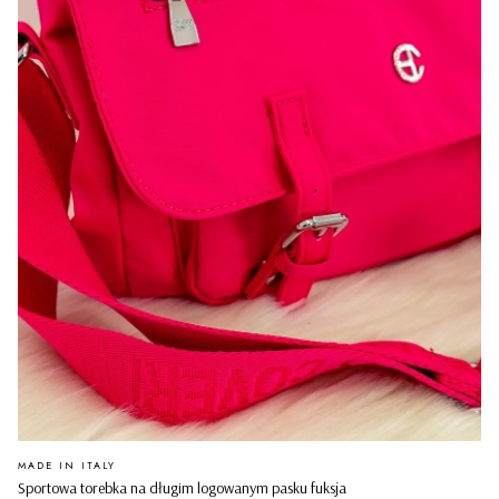
PRODUCENT
MADE IN ITALY
Sportowa torebka na długim logowanym pasku fuksja