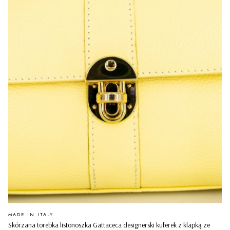
PRODUCENT
MADE IN ITALY
Skórzana torebka listonoszka Gattaceca designerski kuferek z klapką ze