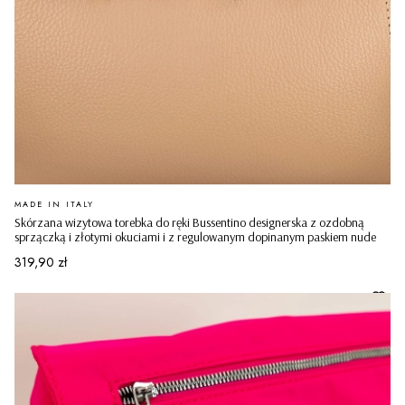
PRODUCENT
MADE IN ITALY
Skórzana wizytowa torebka do ręki Bussentino designerska z ozdobną
sprzączką i złotymi okuciami i z regulowanym dopinanym paskiem nude
Cena
319,90 zł