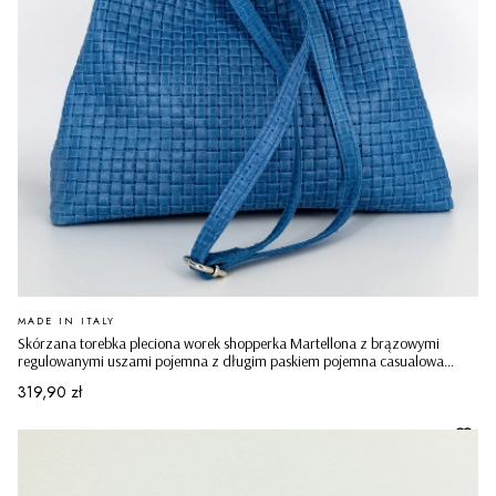
PRODUCENT
MADE IN ITALY
Skórzana torebka pleciona worek shopperka Martellona z brązowymi
regulowanymi uszami pojemna z długim paskiem pojemna casualowa
niebieska
Cena
319,90 zł