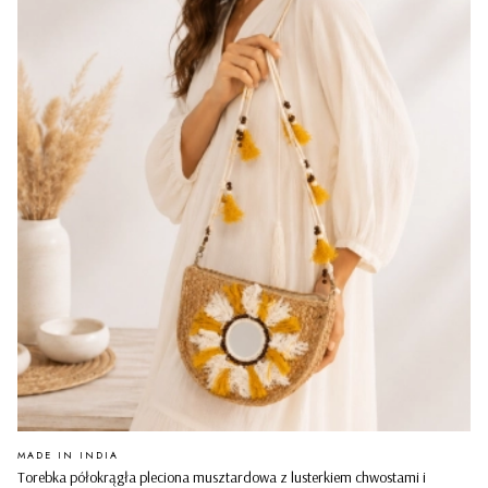
PRODUCENT
MADE IN INDIA
Torebka półokrągła pleciona musztardowa z lusterkiem chwostami i