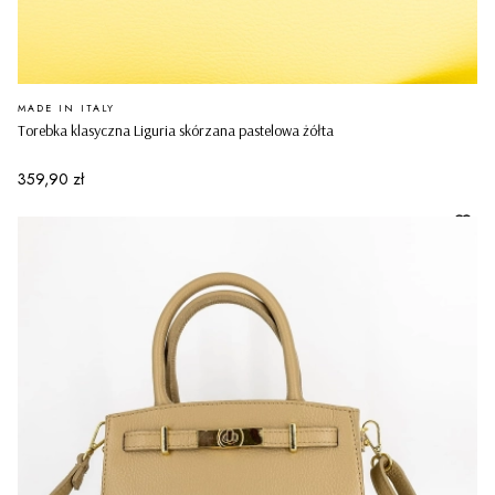
PRODUCENT
MADE IN ITALY
Torebka klasyczna Liguria skórzana pastelowa żółta
Cena
359,90 zł