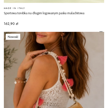
PRODUCENT
MADE IN ITALY
Sportowa torebka na długim logowanym pasku malachitowa
Cena
162,90 zł
Nowość