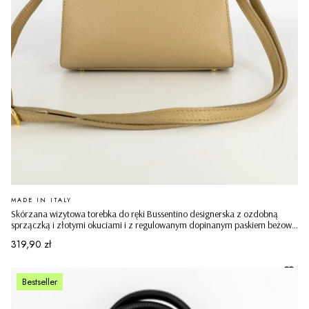
PRODUCENT
MADE IN ITALY
Skórzana wizytowa torebka do ręki Bussentino designerska z ozdobną
sprzączką i złotymi okuciami i z regulowanym dopinanym paskiem beżowa
ciemna
Cena
319,90 zł
Bestseller