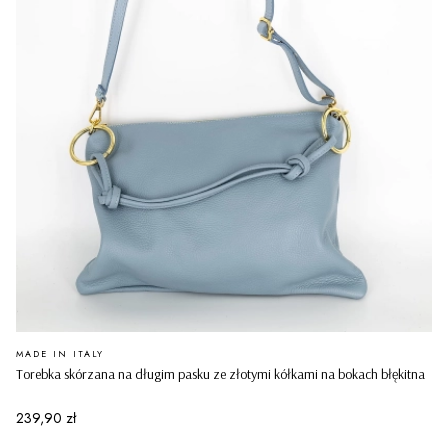
PRODUCENT
MADE IN ITALY
Torebka skórzana na długim pasku ze złotymi kółkami na bokach błękitna
Cena
239,90 zł