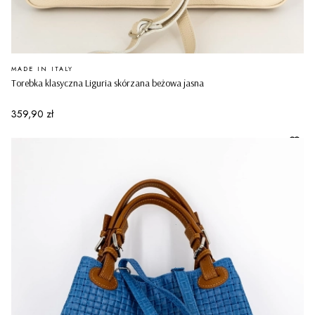
PRODUCENT
MADE IN ITALY
Torebka klasyczna Liguria skórzana beżowa jasna
Cena
359,90 zł