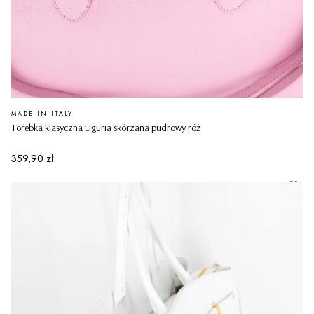
PRODUCENT
MADE IN ITALY
Torebka klasyczna Liguria skórzana pudrowy róż
Cena
359,90 zł