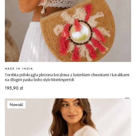
PRODUCENT
MADE IN INDIA
Torebka półokrągła pleciona koralowa z lusterkiem chwostami i koralikami
na długim pasku boho style Montespertoli
Cena
195,90 zł
Nowość