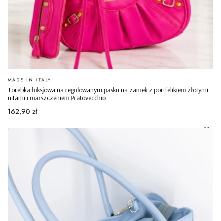
PRODUCENT
MADE IN ITALY
Torebka fuksjowa na regulowanym pasku na zamek z portfelikiem złotymi
nitami i marszczeniem Pratovecchio
Cena
162,90 zł