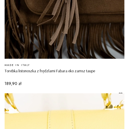
PRODUCENT
MADE IN ITALY
Torebka listonoszka z frędzlami Fabara eko zamsz taupe
Cena
189,90 zł