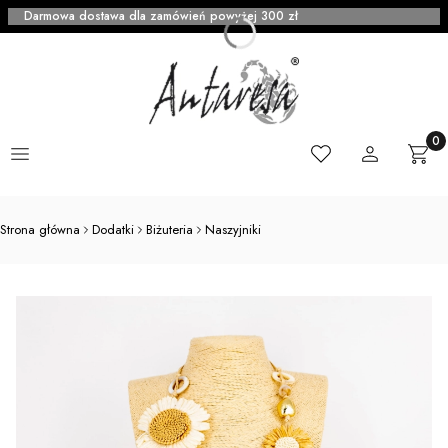
Darmowa dostawa dla zamówień powyżej 300 zł
Menu
Ulubione
Zaloguj się
Produ
Kosz
Strona główna
Dodatki
Biżuteria
Naszyjniki