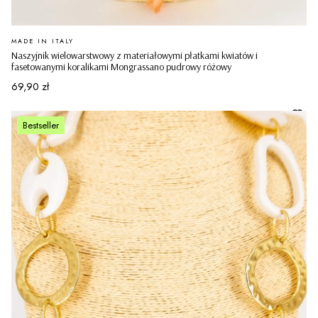
PRODUCENT
MADE IN ITALY
Naszyjnik wielowarstwowy z materiałowymi płatkami kwiatów i
fasetowanymi koralikami Mongrassano pudrowy różowy
Cena
69,90 zł
Bestseller