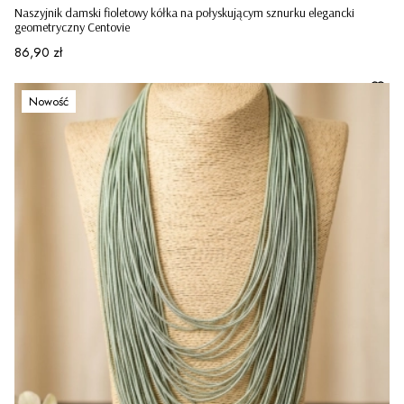
Naszyjnik damski fioletowy kółka na połyskującym sznurku elegancki
geometryczny Centovie
Cena
86,90 zł
Nowość