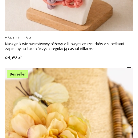
PRODUCENT
MADE IN ITALY
Naszyjnik wielowarstwowy różowy z liliowym ze sznurków z supełkami
zapinany na karabińczyk z regulacją casual Villarosa
Cena
64,90 zł
Bestseller