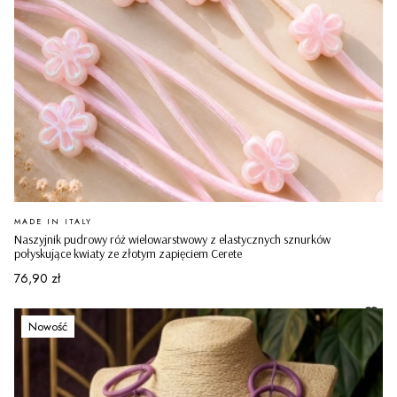
PRODUCENT
MADE IN ITALY
Naszyjnik pudrowy róż wielowarstwowy z elastycznych sznurków
połyskujące kwiaty ze złotym zapięciem Cerete
Cena
76,90 zł
Nowość