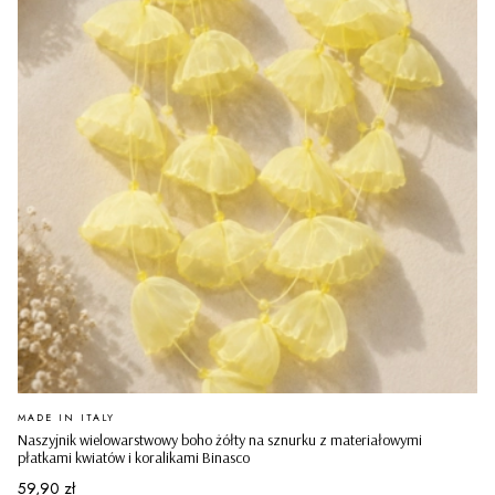
PRODUCENT
MADE IN ITALY
Naszyjnik wielowarstwowy boho żółty na sznurku z materiałowymi
płatkami kwiatów i koralikami Binasco
Cena
59,90 zł