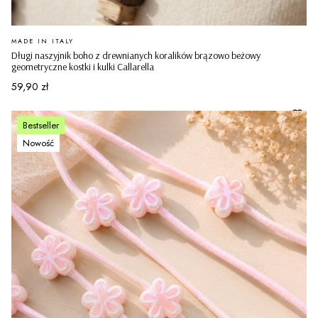
PRODUCENT
MADE IN ITALY
Długi naszyjnik boho z drewnianych koralików brązowo beżowy
geometryczne kostki i kulki Callarella
Cena
59,90 zł
Bestseller
Nowość