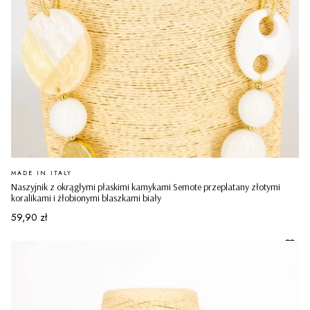
PRODUCENT
MADE IN ITALY
Naszyjnik z okrągłymi płaskimi kamykami Semote przeplatany złotymi
koralikami i żłobionymi blaszkami biały
Cena
59,90 zł