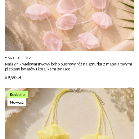
PRODUCENT
MADE IN ITALY
Naszyjnik wielowarstwowy boho pudrowy róż na sznurku z materiałowymi
płatkami kwiatów i koralikami Binasco
Cena
59,90 zł
Bestseller
Nowość