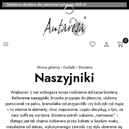
Darmowa dostawa dla zamówień powyżej 300 zł
Menu
Ulubione
Zaloguj się
Produ
Kosz
Strona główna
Dodatki
Biżuteria
Naszyjniki
Większość z nas wzbogaca swoje codzienne stylizacje biżuterią.
Kolorowe naszyjniki
, broszka przypięta do płaszcza, ulubiony
pierścionek na palcu, bransoletka od przyjaciółki czy kolczyki od męża
– to właśnie te elementy, choć niepozorne, często decydują o tym, że
nasz outfit się wyróżnia. Biżuteria potrafi ciekawie „namieszać” i
dlatego jest tak chętnie wybierana przez kobiety w każdym wieku,
niezależnie od statusu, wykonywanego zawodu czy stylu ubierania się.