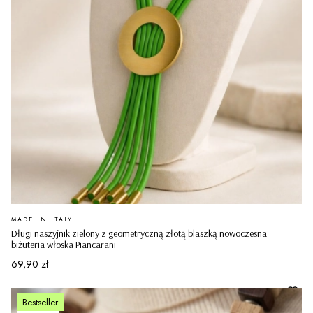
PRODUCENT
MADE IN ITALY
Długi naszyjnik zielony z geometryczną złotą blaszką nowoczesna
biżuteria włoska Piancarani
Cena
69,90 zł
Bestseller