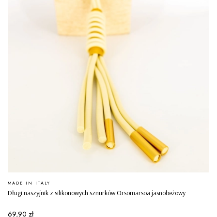
PRODUCENT
MADE IN ITALY
Długi naszyjnik z silikonowych sznurków Orsomarsoa jasnobeżowy
Cena
69,90 zł