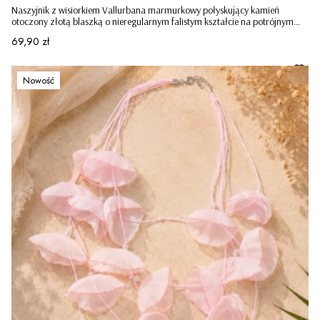
Naszyjnik z wisiorkiem Vallurbana marmurkowy połyskujący kamień
otoczony złotą blaszką o nieregularnym falistym kształcie na potrójnym
sznureczku czarny
Cena
69,90 zł
Nowość