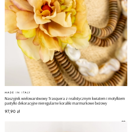
PRODUCENT
MADE IN ITALY
Naszyjnik wielowarstwowy Trasquera z realistycznym kwiatem i motylkiem
pastylki dekoracyjne nieregularne koraliki marmurkowe beżowy
Cena
97,90 zł