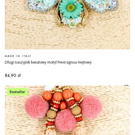
PRODUCENT
MADE IN ITALY
Długi naszyjnik kwiatowy motyl Peveragnoa miętowy
Cena
84,90 zł
Bestseller