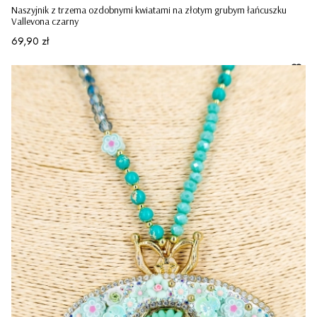
Naszyjnik z trzema ozdobnymi kwiatami na złotym grubym łańcuszku
Vallevona czarny
Cena
69,90 zł