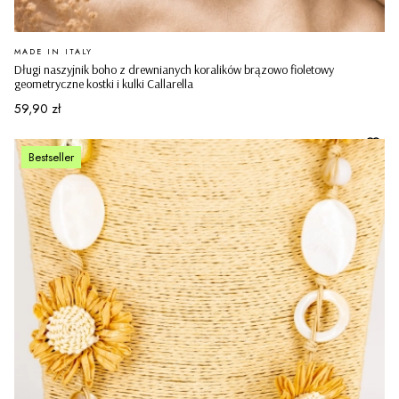
PRODUCENT
MADE IN ITALY
Długi naszyjnik boho z drewnianych koralików brązowo fioletowy
geometryczne kostki i kulki Callarella
Cena
59,90 zł
Bestseller