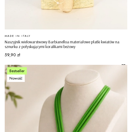
PRODUCENT
MADE IN ITALY
Naszyjnik wielowarstwowy Barbianelloa materiałowe płatki kwiatów na
sznurku z połyskującymi koralikami beżowy
Cena
59,90 zł
Bestseller
Nowość