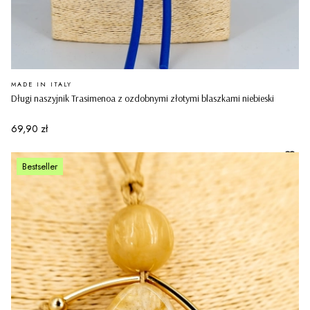
PRODUCENT
MADE IN ITALY
Długi naszyjnik Trasimenoa z ozdobnymi złotymi blaszkami niebieski
Cena
69,90 zł
Bestseller