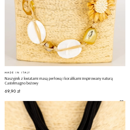
PRODUCENT
MADE IN ITALY
Naszyjnik z kwiatami masą perłową i koralikami inspirowany naturą
Castelmagno beżowy
Cena
69,90 zł