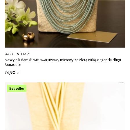
PRODUCENT
MADE IN ITALY
Naszyjnik damski wielowarstwowy miętowy ze złotą nitką elegancki długi
Bonaduce
Cena
74,90 zł
Bestseller