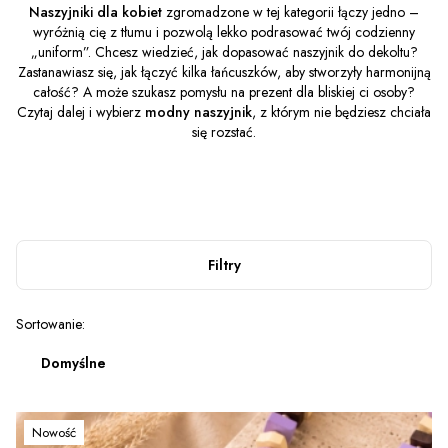
Naszyjniki dla kobiet
zgromadzone w tej kategorii łączy jedno –
wyróżnią cię z tłumu i pozwolą lekko podrasować twój codzienny
„uniform”. Chcesz wiedzieć, jak dopasować naszyjnik do dekoltu?
Zastanawiasz się, jak łączyć kilka łańcuszków, aby stworzyły harmonijną
całość? A może szukasz pomysłu na prezent dla bliskiej ci osoby?
Czytaj dalej i wybierz
modny naszyjnik
, z którym nie będziesz chciała
się rozstać.
Filtry
Lista produktów
Sortowanie:
Domyślne
Nowość