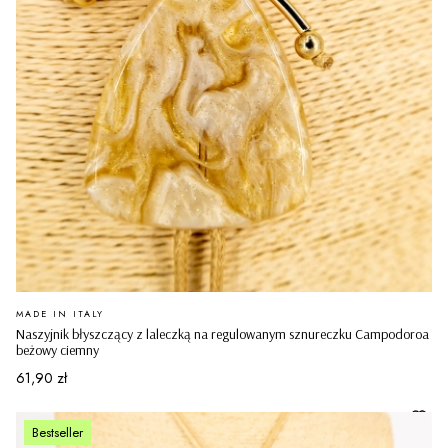
PRODUCENT
MADE IN ITALY
Naszyjnik błyszczący z laleczką na regulowanym sznureczku Campodoroa
beżowy ciemny
Cena
61,90 zł
Bestseller