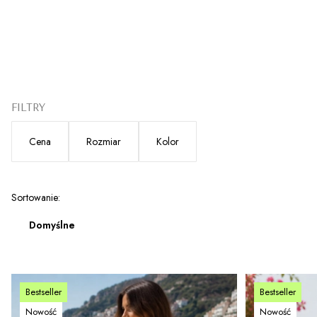
FILTRY
Cena
Rozmiar
Kolor
Koniec filtrów
Lista produktów
Sortowanie:
Domyślne
Bestseller
Bestseller
Nowość
Nowość