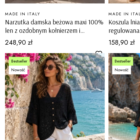
PRODUCENT
PRODUCENT
MADE IN ITALY
MADE IN ITA
Narzutka damska beżowa maxi 100%
Koszula ln
len z ozdobnym kołnierzem i
regulowana 
kieszeniami Nucetto
kieszenie 
Cena
Cena
248,90 zł
158,90 zł
Bestseller
Bestseller
Nowość
Nowość