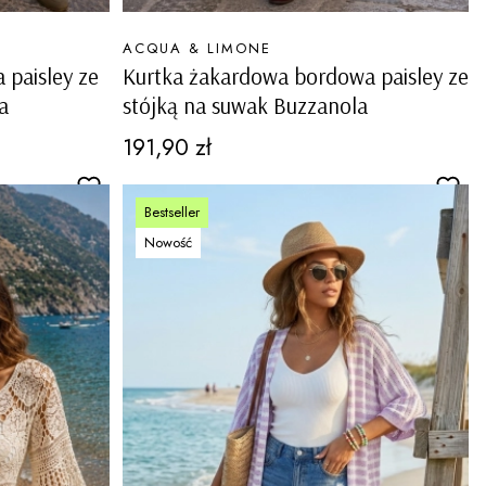
PRODUCENT
ACQUA & LIMONE
 paisley ze
Kurtka żakardowa bordowa paisley ze
a
stójką na suwak Buzzanola
Cena
191,90 zł
Bestseller
Nowość