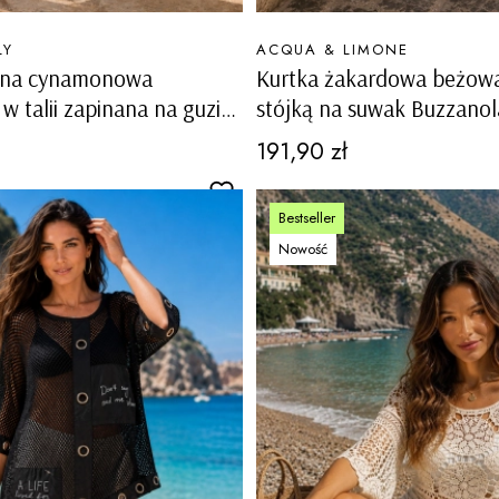
PRODUCENT
LY
ACQUA & LIMONE
iana cynamonowa
Kurtka żakardowa beżowa
w talii zapinana na guziki
stójką na suwak Buzzanol
cargo Meduno
Cena
191,90 zł
Bestseller
Nowość