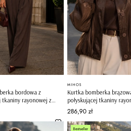
PRODUCENT
MIHOS
berka bordowa z
Kurtka bomberka brązow
j tkaniny rayonowej z
połyskującej tkaniny rayo
na guziki Paularo
kieszeniami na guziki Paul
Cena
286,90 zł
Bestseller