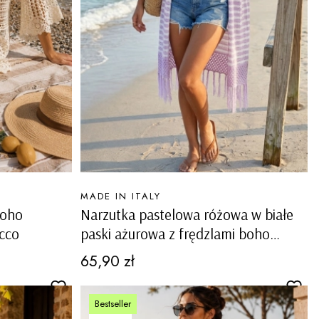
PRODUCENT
MADE IN ITALY
boho
Narzutka pastelowa różowa w białe
cco
paski ażurowa z frędzlami boho
Valvestino
Cena
65,90 zł
Bestseller