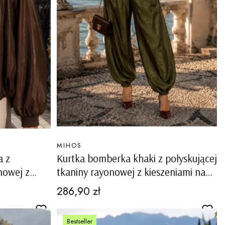
PRODUCENT
MIHOS
a z
Kurtka bomberka khaki z połyskującej
nowej z
tkaniny rayonowej z kieszeniami na
aro
guziki Paularo
Cena
286,90 zł
Bestseller