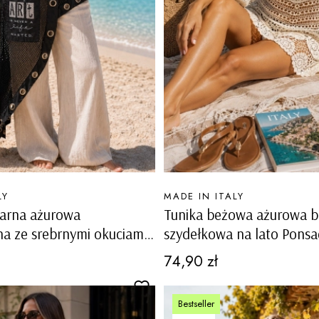
PRODUCENT
LY
MADE IN ITALY
zarna ażurowa
Tunika beżowa ażurowa 
a ze srebrnymi okuciami
szydełkowa na lato Ponsa
Cena
74,90 zł
Bestseller