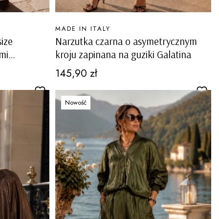
PRODUCENT
MADE IN ITALY
ize
Narzutka czarna o asymetrycznym
mi
kroju zapinana na guziki Galatina
Cena
145,90 zł
Nowość