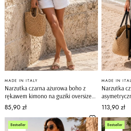
PRODUCENT
PRODUCENT
MADE IN ITALY
MADE IN ITA
Narzutka czarna ażurowa boho z
Narzutka c
rękawem kimono na guziki oversize
asymetryczn
Tramonti
Tavernerio
Cena
Cena
85,90 zł
113,90 zł
Bestseller
Bestseller