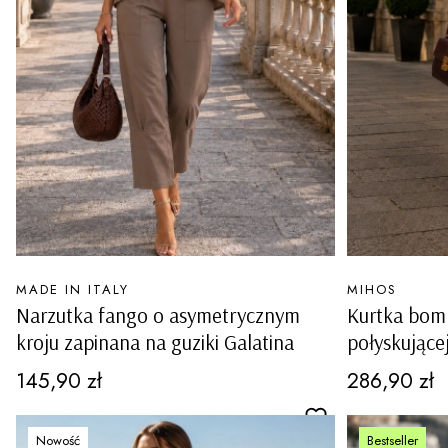
PRODUCENT
PRODUCENT
MADE IN ITALY
MIHOS
Narzutka fango o asymetrycznym
Kurtka bom
kroju zapinana na guziki Galatina
połyskujące
kieszeniami 
Cena
Cena
145,90 zł
286,90 zł
Nowość
Bestseller