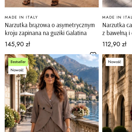
PRODUCENT
PRODUCENT
MADE IN ITALY
MADE IN ITA
Narzutka brązowa o asymetrycznym
Narzutka ca
kroju zapinana na guziki Galatina
z bawełną i
Tapogliano
Cena
Cena
145,90 zł
112,90 zł
Bestseller
Nowość
Nowość