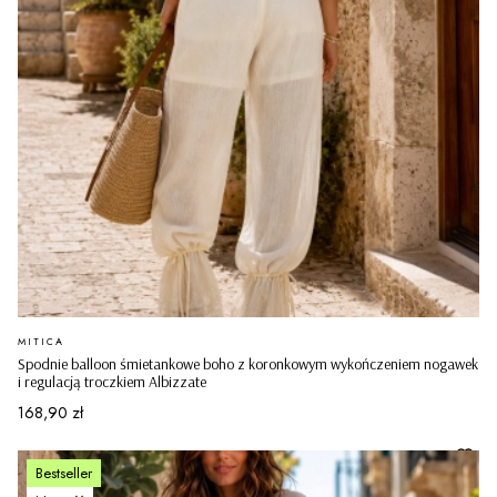
PRODUCENT
MITICA
Spodnie balloon śmietankowe boho z koronkowym wykończeniem nogawek
i regulacją troczkiem Albizzate
Cena
168,90 zł
Bestseller