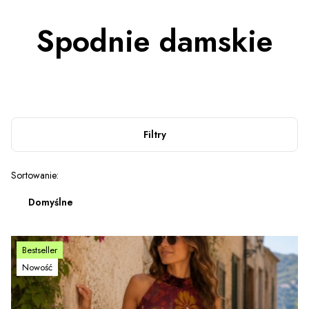
Spodnie damskie
Filtry
Lista produktów
Sortowanie:
Domyślne
Bestseller
Nowość