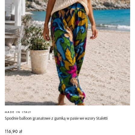
PRODUCENT
MADE IN ITALY
Spodnie balloon granatowe z gumką w pasie we wzory Staletti
Cena
116,90 zł