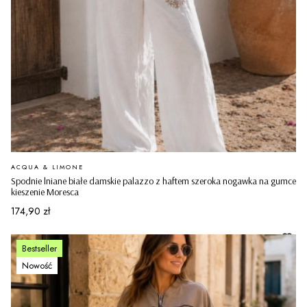
PRODUCENT
ACQUA & LIMONE
Spodnie lniane białe damskie palazzo z haftem szeroka nogawka na gumce
kieszenie Moresca
Cena
174,90 zł
Bestseller
Nowość