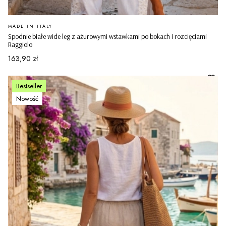
PRODUCENT
MADE IN ITALY
Spodnie białe wide leg z ażurowymi wstawkami po bokach i rozcięciami
Raggiolo
Cena
163,90 zł
Bestseller
Nowość