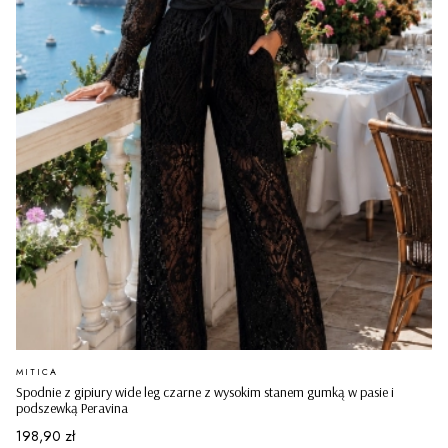
PRODUCENT
MITICA
Spodnie z gipiury wide leg czarne z wysokim stanem gumką w pasie i
podszewką Peravina
Cena
198,90 zł