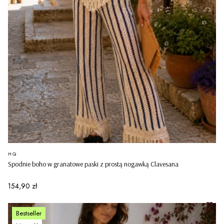
PRODUCENT
HQ
Spodnie boho w granatowe paski z prostą nogawką Clavesana
Cena
154,90 zł
Bestseller