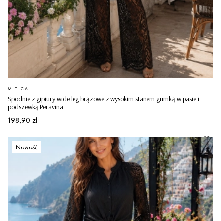
PRODUCENT
MITICA
Spodnie z gipiury wide leg brązowe z wysokim stanem gumką w pasie i
podszewką Peravina
Cena
198,90 zł
Nowość