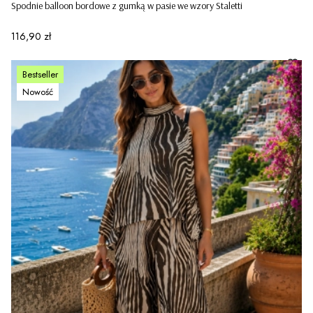
Spodnie balloon bordowe z gumką w pasie we wzory Staletti
Cena
116,90 zł
Bestseller
Nowość