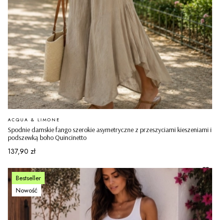
PRODUCENT
ACQUA & LIMONE
Spodnie damskie fango szerokie asymetryczne z przeszyciami kieszeniami i
podszewką boho Quincinetto
Cena
137,90 zł
Bestseller
Nowość