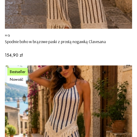
PRODUCENT
HQ
Spodnie boho w brązowe paski z prostą nogawką Clavesana
Cena
154,90 zł
Bestseller
Nowość