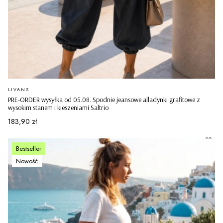
PRODUCENT
LIVANS
PRE-ORDER wysyłka od 05.08. Spodnie jeansowe alladynki grafitowe z
wysokim stanem i kieszeniami Saltrio
Cena
183,90 zł
Bestseller
Nowość