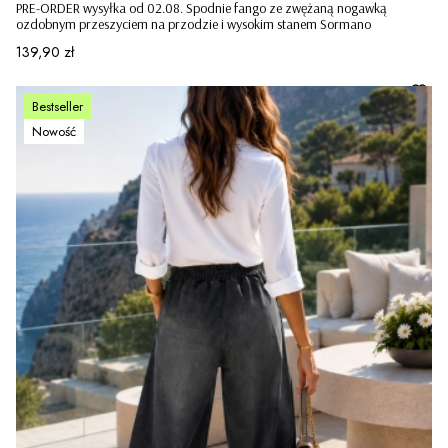
PRE-ORDER wysyłka od 02.08. Spodnie fango ze zwężaną nogawką
ozdobnym przeszyciem na przodzie i wysokim stanem Sormano
Cena
139,90 zł
Bestseller
Nowość