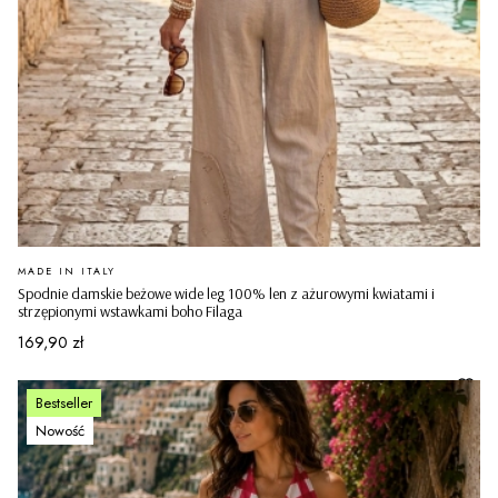
PRODUCENT
MADE IN ITALY
Spodnie damskie beżowe wide leg 100% len z ażurowymi kwiatami i
strzępionymi wstawkami boho Filaga
Cena
169,90 zł
Bestseller
Nowość