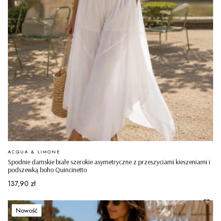
PRODUCENT
ACQUA & LIMONE
Spodnie damskie białe szerokie asymetryczne z przeszyciami kieszeniami i
podszewką boho Quincinetto
Cena
137,90 zł
Nowość