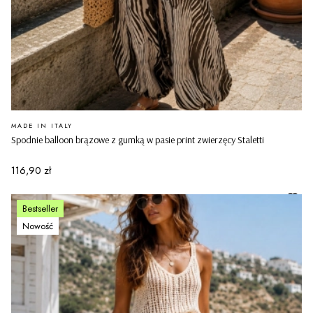
PRODUCENT
MADE IN ITALY
Spodnie balloon brązowe z gumką w pasie print zwierzęcy Staletti
Cena
116,90 zł
Bestseller
Nowość