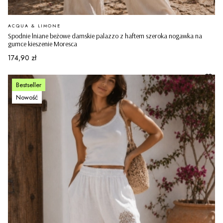
PRODUCENT
ACQUA & LIMONE
Spodnie lniane beżowe damskie palazzo z haftem szeroka nogawka na
gumce kieszenie Moresca
Cena
174,90 zł
Bestseller
Nowość