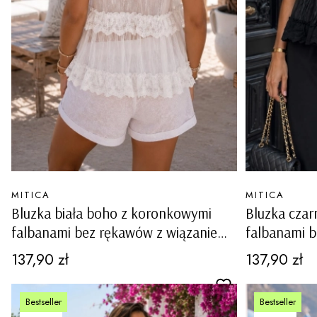
PRODUCENT
PRODUCENT
MITICA
MITICA
Bluzka biała boho z koronkowymi
Bluzka cza
falbanami bez rękawów z wiązaniem
falbanami 
przy dekolcie Posina
przy dekolc
Cena
Cena
137,90 zł
137,90 zł
Bestseller
Bestseller