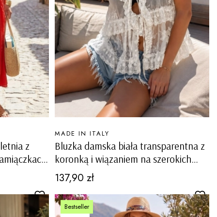
PRODUCENT
MADE IN ITALY
etnia z
Bluzka damska biała transparentna z
ramiączkach
koronką i wiązaniem na szerokich
ramiączkach boho paryżanka
Cena
137,90 zł
Balmuccia
Bestseller