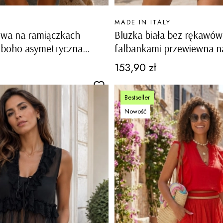
PRODUCENT
MADE IN ITALY
owa na ramiączkach
Bluzka biała bez rękawów
 boho asymetryczna
falbankami przewiewna na
ązane boki Cortanze
Bizzarone
Cena
153,90 zł
Bestseller
Nowość