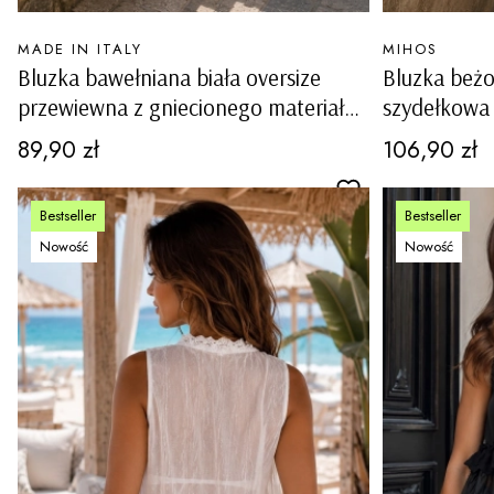
PRODUCENT
PRODUCENT
MADE IN ITALY
MIHOS
Bluzka bawełniana biała oversize
Bluzka beż
przewiewna z gniecionego materiału
szydełkowa
z dekoltem V rozkloszowana
ażurowa wi
Cena
Cena
89,90 zł
106,90 zł
Alfonsine
Bestseller
Bestseller
Nowość
Nowość