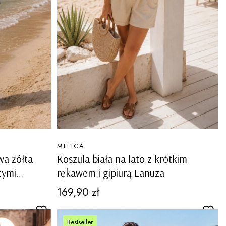
PRODUCENT
MITICA
wa żółta
Koszula biała na lato z krótkim
tymi
rękawem i gipiurą Lanuza
Cena
169,90 zł
Bestseller