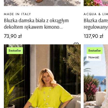
PRODUCENT
PRODUCENT
MADE IN ITALY
ACQUA & LI
Bluzka damska biała z okrągłym
Bluzka dams
dekoltem rękawem kimono
regulowanym
wycięciami i kokardkami na rękawach
ozdobnymi 
Cena
Cena
73,90 zł
137,90 zł
Ottiglio
Bestseller
Bestseller
Nowość