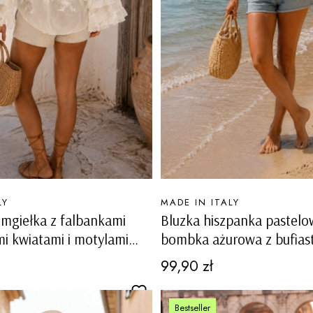
PRODUCENT
LY
MADE IN ITALY
 mgiełka z falbankami
Bluzka hiszpanka pastelo
i kwiatami i motylami
bombka ażurowa z bufias
na Monesiglio
rękawami Monrupino
Cena
99,90 zł
Bestseller