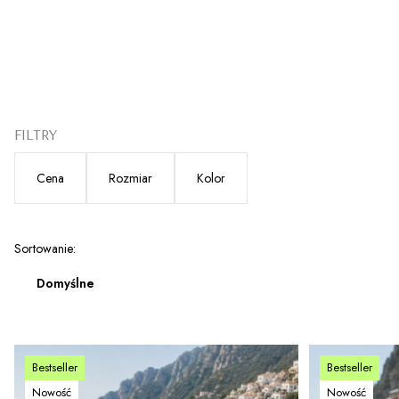
FILTRY
Cena
Rozmiar
Kolor
Koniec filtrów
Lista produktów
Sortowanie:
Domyślne
Bestseller
Bestseller
Nowość
Nowość