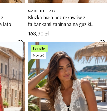
PRODUCENT
MADE IN ITALY
 z
Bluzka biała bez rękawów z
 lato
falbankami zapinana na guziki
Lagnasco
Cena
168,90 zł
Bestseller
Nowość