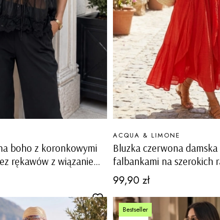
PRODUCENT
ACQUA & LIMONE
rna boho z koronkowymi
Bluzka czerwona damska l
bez rękawów z wiązaniem
falbankami na szerokich 
ie Posina
100% bawełna Baruzzoa
Cena
99,90 zł
Bestseller