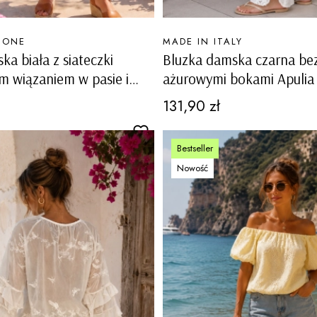
PRODUCENT
MONE
MADE IN ITALY
ka biała z siateczki
Bluzka damska czarna be
 wiązaniem w pasie i
ażurowymi bokami Apulia
patkami Sangano
Cena
131,90 zł
Bestseller
Nowość