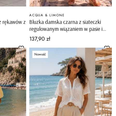
PRODUCENT
ACQUA & LIMONE
z rękawów z
Bluzka damska czarna z siateczki
regulowanym wiązaniem w pasie i
ozdobnymi patkami Sangano
Cena
137,90 zł
Nowość