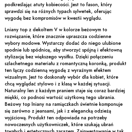
podkreślając atuty kobiecości. Jest to fason, który
sprawdzi się na różnych typach sylwetek, oferując
wygodę bez kompromisów w kwestii wyglądu.
Lniany top z dekoltem V w kolorze beżowym to
rozwiązanie, które znacznie upraszcza codzienne
wybory modowe. Wystarczy dodać do niego ulubione
spodnie lub spódnicę, aby stworzyć spójną i efektowną
stylizację bez większego wysiłku. Dzięki połączeniu
szlachetnego materiału z romantyczną koronką, produkt
ten łączy codzienną wygodę z wyraźnym efektem
wizualnym. Jest to doskonały wybór dla kobiet, które
chcą wyglądać stylowo i z klasą w każdej sytuacji.
Naturalny len z każdym praniem staje się coraz bardziej
miękki, co podnosi wartość użytkową tego ubrania.
Beżowy top lniany na ramiączkach świetnie komponuje
się zarówno z jeansami, jak i z elegancką odzieżą
wyjściową. Produkt ten odpowiada na potrzeby
nowoczesnych użytkowniczek, które szukają ubrań
trwałych i estetycznych zarazem. Zainwestowanie w tak