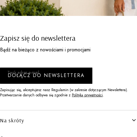
Zapisz się do newslettera
Bądź na bieżąco z nowościami i promocjami
Twój adres e-mail
DOŁĄCZ DO NEWSLETTERA
Zapisując się, akceptujesz nasz Regulamin (w zakresie dotyczącym Newslettera).
Przetwarzanie danych odbywa się zgodnie z
Polityką prywatności
.
Linki w stopce
Na skróty