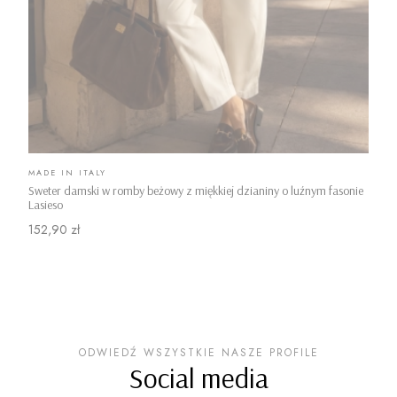
PRODUCENT
MADE IN ITALY
Sweter damski w romby beżowy z miękkiej dzianiny o luźnym fasonie
Lasieso
Cena
152,90 zł
ODWIEDŹ WSZYSTKIE NASZE PROFILE
Social media