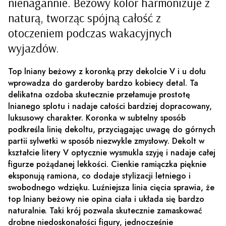
nienagannie. Beżowy kolor harmonizuje z
naturą, tworząc spójną całość z
otoczeniem podczas wakacyjnych
wyjazdów.
Top lniany beżowy z koronką przy dekolcie V i u dołu
wprowadza do garderoby bardzo kobiecy detal. Ta
delikatna ozdoba skutecznie przełamuje prostotę
lnianego splotu i nadaje całości bardziej dopracowany,
luksusowy charakter. Koronka w subtelny sposób
podkreśla linię dekoltu, przyciągając uwagę do górnych
partii sylwetki w sposób niezwykle zmysłowy. Dekolt w
kształcie litery V optycznie wysmukla szyję i nadaje całej
figurze pożądanej lekkości. Cienkie ramiączka pięknie
eksponują ramiona, co dodaje stylizacji letniego i
swobodnego wdzięku. Luźniejsza linia cięcia sprawia, że
top lniany beżowy nie opina ciała i układa się bardzo
naturalnie. Taki krój pozwala skutecznie zamaskować
drobne niedoskonałości figury, jednocześnie