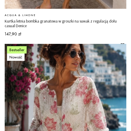
PRODUCENT
ACQUA & LIMONE
Kurtka letnia bombka granatowa w groszki na suwak z regulacją dołu
casual Denice
Cena
147,90 zł
Bestseller
Nowość