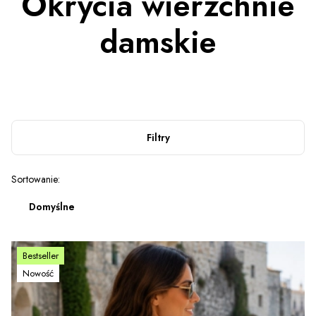
Okrycia wierzchnie
damskie
Filtry
Lista produktów
Sortowanie:
Domyślne
Bestseller
Nowość