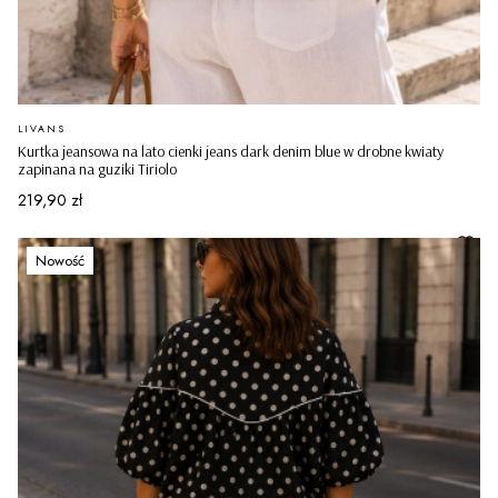
PRODUCENT
LIVANS
Kurtka jeansowa na lato cienki jeans dark denim blue w drobne kwiaty
zapinana na guziki Tiriolo
Cena
219,90 zł
Nowość