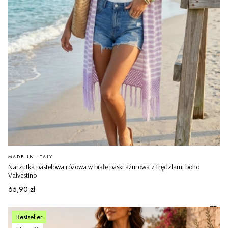
PRODUCENT
MADE IN ITALY
Narzutka pastelowa różowa w białe paski ażurowa z frędzlami boho
Valvestino
Cena
65,90 zł
Bestseller