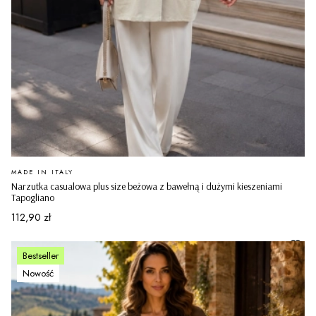
PRODUCENT
MADE IN ITALY
Narzutka casualowa plus size beżowa z bawełną i dużymi kieszeniami
Tapogliano
Cena
112,90 zł
Bestseller
Nowość