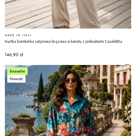
PRODUCENT
MADE IN ITALY
Kurtka bomberka satynowa brązowa w kwiaty z jedwabiem Casalelitta
Cena
146,90 zł
Bestseller
Nowość