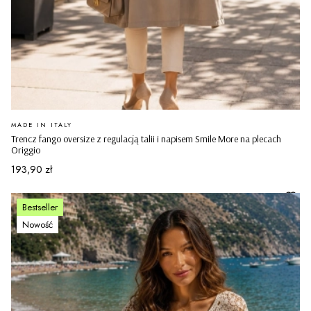
PRODUCENT
MADE IN ITALY
Trencz fango oversize z regulacją talii i napisem Smile More na plecach
Origgio
Cena
193,90 zł
Bestseller
Nowość