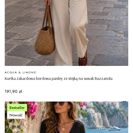
PRODUCENT
ACQUA & LIMONE
Kurtka żakardowa bordowa paisley ze stójką na suwak Buzzanola
Cena
191,90 zł
Bestseller
Nowość