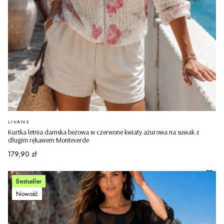
PRODUCENT
LIVANS
Kurtka letnia damska beżowa w czerwone kwiaty ażurowa na suwak z
długim rękawem Monteverde
Cena
179,90 zł
Bestseller
Nowość