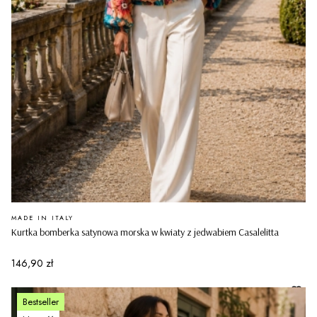
PRODUCENT
MADE IN ITALY
Kurtka bomberka satynowa morska w kwiaty z jedwabiem Casalelitta
Cena
146,90 zł
Bestseller