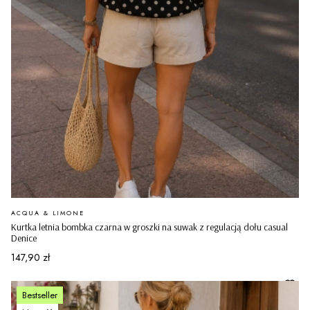
PRODUCENT
ACQUA & LIMONE
Kurtka letnia bombka czarna w groszki na suwak z regulacją dołu casual
Denice
Cena
147,90 zł
Bestseller