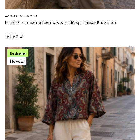
PRODUCENT
ACQUA & LIMONE
Kurtka żakardowa beżowa paisley ze stójką na suwak Buzzanola
Cena
191,90 zł
Bestseller
Nowość