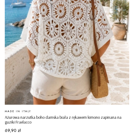
PRODUCENT
MADE IN ITALY
Ażurowa narzutka boho damska biała z rękawem kimono zapinana na
guziki Fraelacco
Cena
69,90 zł