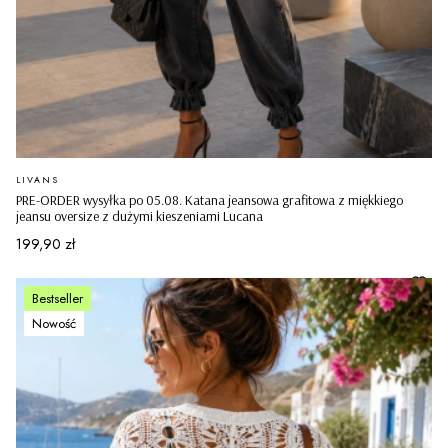
PRODUCENT
LIVANS
PRE-ORDER wysyłka po 05.08. Katana jeansowa grafitowa z miękkiego
jeansu oversize z dużymi kieszeniami Lucana
Cena
199,90 zł
Bestseller
Nowość