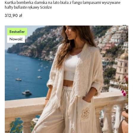
Kurtka bomberka damska na lato biała z fango lampasami wyszywane
hafty bufiaste rękawy Sciolze
Cena
312,90 zł
Bestseller
Nowość