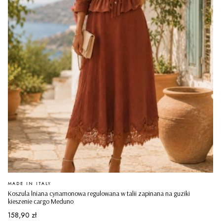
PRODUCENT
MADE IN ITALY
Koszula lniana cynamonowa regulowana w talii zapinana na guziki
kieszenie cargo Meduno
Cena
158,90 zł