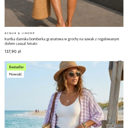
PRODUCENT
ACQUA & LIMONE
Kurtka damska bomberka granatowa w grochy na suwak z regulowanym
dołem casual Amato
Cena
137,90 zł
Bestseller
Nowość