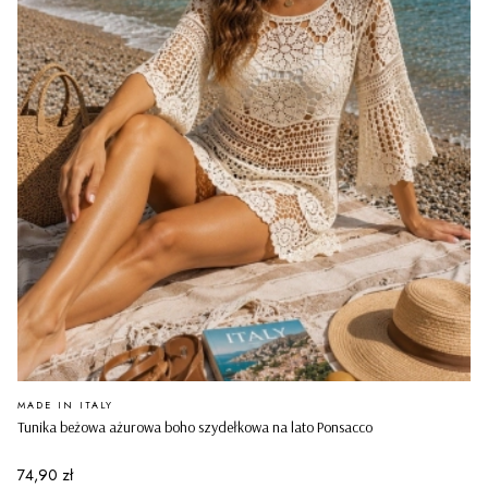
PRODUCENT
MADE IN ITALY
Tunika beżowa ażurowa boho szydełkowa na lato Ponsacco
Cena
74,90 zł