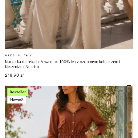
PRODUCENT
MADE IN ITALY
Narzutka damska beżowa maxi 100% len z ozdobnym kołnierzem i
kieszeniami Nucetto
Cena
248,90 zł
Bestseller
Nowość