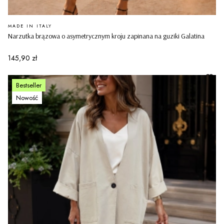
PRODUCENT
MADE IN ITALY
Narzutka brązowa o asymetrycznym kroju zapinana na guziki Galatina
Cena
145,90 zł
Bestseller
Nowość