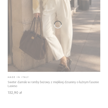
PRODUCENT
MADE IN ITALY
Sweter damski w romby beżowy z miękkiej dzianiny o luźnym fasonie
Lasieso
Cena
152,90 zł