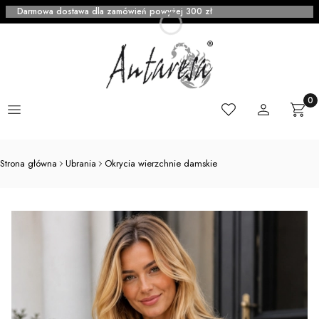
Darmowa dostawa dla zamówień powyżej 300 zł
Menu
Ulubione
Zaloguj się
Produ
Kosz
Strona główna
Ubrania
Okrycia wierzchnie damskie