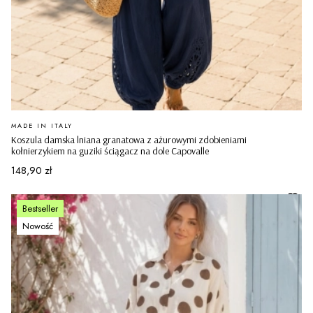
PRODUCENT
MADE IN ITALY
Koszula damska lniana granatowa z ażurowymi zdobieniami
kołnierzykiem na guziki ściągacz na dole Capovalle
Cena
148,90 zł
Bestseller
Nowość