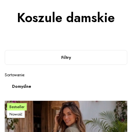
Koszule damskie
Filtry
Lista produktów
Sortowanie:
Domyślne
Bestseller
Nowość