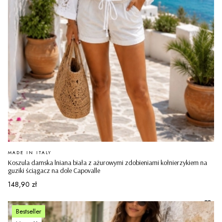
PRODUCENT
MADE IN ITALY
Koszula damska lniana biała z ażurowymi zdobieniami kołnierzykiem na
guziki ściągacz na dole Capovalle
Cena
148,90 zł
Bestseller