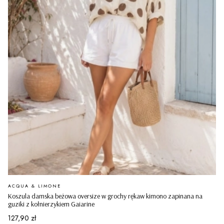
PRODUCENT
ACQUA & LIMONE
Koszula damska beżowa oversize w grochy rękaw kimono zapinana na
guziki z kołnierzykiem Gaiarine
Cena
127,90 zł