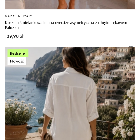
PRODUCENT
MADE IN ITALY
Koszula śmietankowa lniana oversize asymetryczna z długim rękawem
Paluzza
Cena
139,90 zł
Bestseller
Nowość