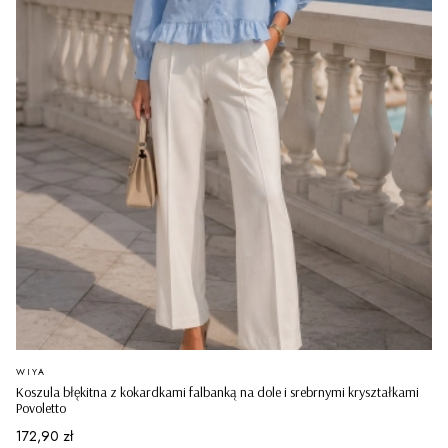
PRODUCENT
WIYA
Koszula błękitna z kokardkami falbanką na dole i srebrnymi kryształkami
Povoletto
Cena
172,90 zł