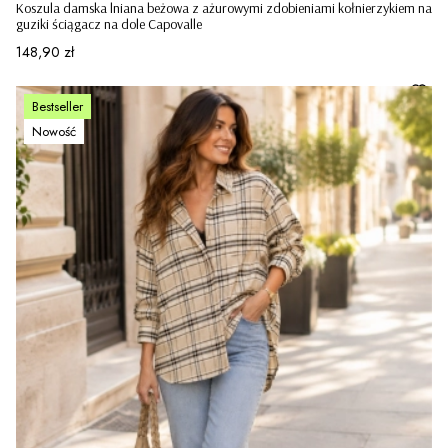
Koszula damska lniana beżowa z ażurowymi zdobieniami kołnierzykiem na
guziki ściągacz na dole Capovalle
Cena
148,90 zł
Bestseller
Nowość