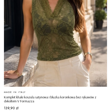
PRODUCENT
MADE IN ITALY
Komplet khaki koszula satynowa i bluzka koronkowa bez rękawów z
dekoltem V Formazza
Cena
139,90 zł