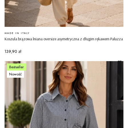
PRODUCENT
MADE IN ITALY
Koszula brązowa lniana oversize asymetryczna z długim rękawem Paluzza
Cena
139,90 zł
Bestseller
Nowość