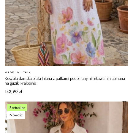
PRODUCENT
MADE IN ITALY
Koszula damska biała lniana z patkami podpinanymi rękawami zapinana
na guziki Pralboino
Cena
142,90 zł
Bestseller
Nowość