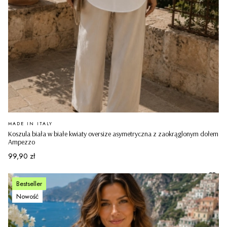
PRODUCENT
MADE IN ITALY
Koszula biała w białe kwiaty oversize asymetryczna z zaokrąglonym dołem
Ampezzo
Cena
99,90 zł
Bestseller
Nowość