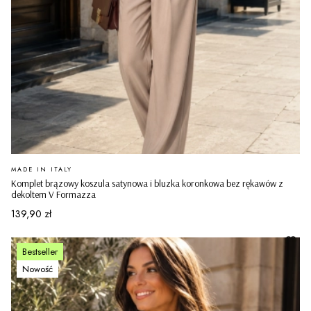
PRODUCENT
MADE IN ITALY
Komplet brązowy koszula satynowa i bluzka koronkowa bez rękawów z
dekoltem V Formazza
Cena
139,90 zł
Bestseller
Nowość