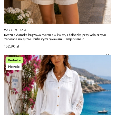
PRODUCENT
MADE IN ITALY
Koszula damska brązowa oversize w kwiaty z falbanką przy kołnierzyku
zapinana na guziki i bufiastymi rękawami Campibisenzio
Cena
132,90 zł
Bestseller
Nowość