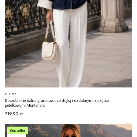
PRODUCENT
MIHOS
Koszula orientalna granatowa ze stójką i ozdobnymi zapięciami
pętelkowymi Montenars
Cena
219,90 zł
Bestseller