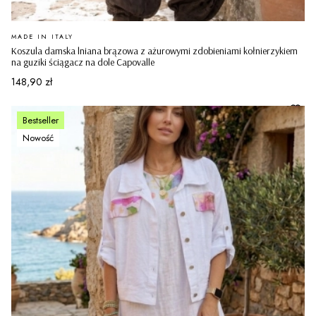
PRODUCENT
MADE IN ITALY
Koszula damska lniana brązowa z ażurowymi zdobieniami kołnierzykiem
na guziki ściągacz na dole Capovalle
Cena
148,90 zł
Bestseller
Nowość