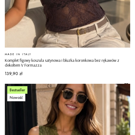
PRODUCENT
MADE IN ITALY
Komplet figowy koszula satynowa i bluzka koronkowa bez rękawów z
dekoltem V Formazza
Cena
139,90 zł
Bestseller
Nowość