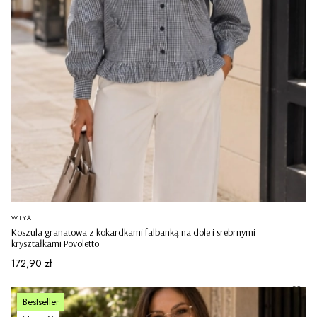
PRODUCENT
WIYA
Koszula granatowa z kokardkami falbanką na dole i srebrnymi
kryształkami Povoletto
Cena
172,90 zł
Bestseller