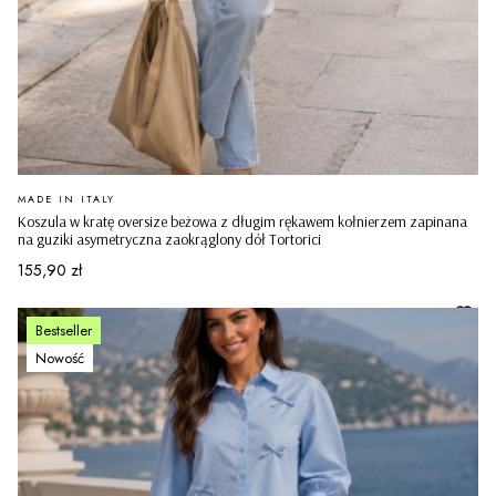
PRODUCENT
MADE IN ITALY
Koszula w kratę oversize beżowa z długim rękawem kołnierzem zapinana
na guziki asymetryczna zaokrąglony dół Tortorici
Cena
155,90 zł
Bestseller
Nowość