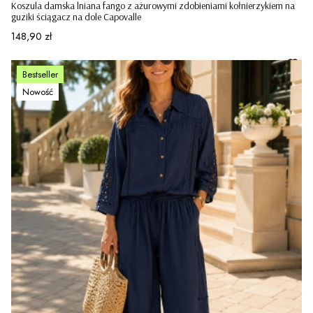
Koszula damska lniana fango z ażurowymi zdobieniami kołnierzykiem na
guziki ściągacz na dole Capovalle
Cena
148,90 zł
Bestseller
Nowość