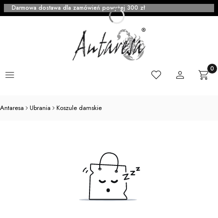
Darmowa dostawa dla zamówień powyżej 300 zł
Menu
Ulubione
Zaloguj się
Produ
Kosz
Antaresa
Ubrania
Koszule damskie