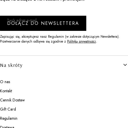
Twój adres e-mail
DOŁĄCZ DO NEWSLETTERA
Zapisując się, akceptujesz nasz Regulamin (w zakresie dotyczącym Newslettera).
Przetwarzanie danych odbywa się zgodnie z
Polityką prywatności
.
Linki w stopce
Na skróty
O nas
Kontakt
Cennik Dostaw
Gift Card
Regulamin
Dostawa