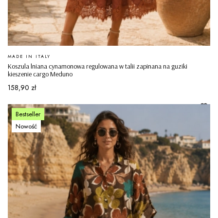
PRODUCENT
MADE IN ITALY
Koszula lniana cynamonowa regulowana w talii zapinana na guziki
kieszenie cargo Meduno
Cena
158,90 zł
Bestseller
Nowość