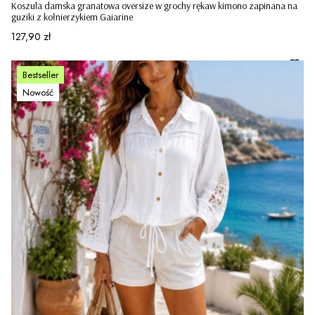
Koszula damska granatowa oversize w grochy rękaw kimono zapinana na
guziki z kołnierzykiem Gaiarine
Cena
127,90 zł
Bestseller
Nowość