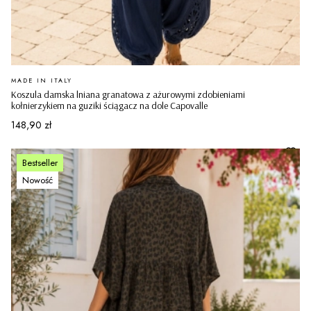
PRODUCENT
MADE IN ITALY
Koszula damska lniana granatowa z ażurowymi zdobieniami
kołnierzykiem na guziki ściągacz na dole Capovalle
Cena
148,90 zł
Bestseller
Nowość