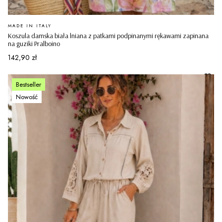
PRODUCENT
MADE IN ITALY
Koszula damska biała lniana z patkami podpinanymi rękawami zapinana
na guziki Pralboino
Cena
142,90 zł
Bestseller
Nowość