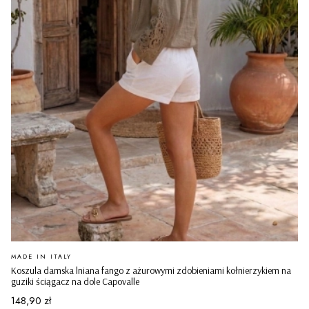
PRODUCENT
MADE IN ITALY
Koszula damska lniana fango z ażurowymi zdobieniami kołnierzykiem na
guziki ściągacz na dole Capovalle
Cena
148,90 zł