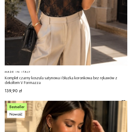
PRODUCENT
MADE IN ITALY
Komplet czarny koszula satynowa i bluzka koronkowa bez rękawów z
dekoltem V Formazza
Cena
139,90 zł
Bestseller
Nowość