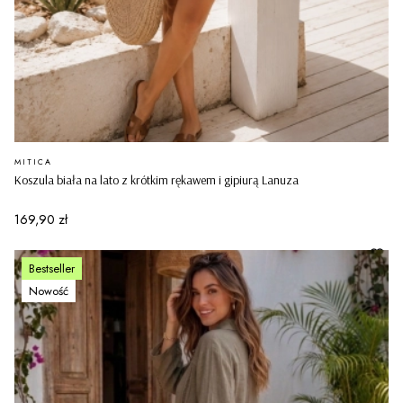
PRODUCENT
MITICA
Koszula biała na lato z krótkim rękawem i gipiurą Lanuza
Cena
169,90 zł
Bestseller
Nowość