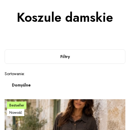
Koszule damskie
Filtry
Lista produktów
Sortowanie:
Domyślne
Bestseller
Nowość