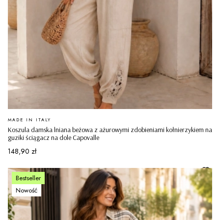
PRODUCENT
MADE IN ITALY
Koszula damska lniana beżowa z ażurowymi zdobieniami kołnierzykiem na
guziki ściągacz na dole Capovalle
Cena
148,90 zł
Bestseller
Nowość