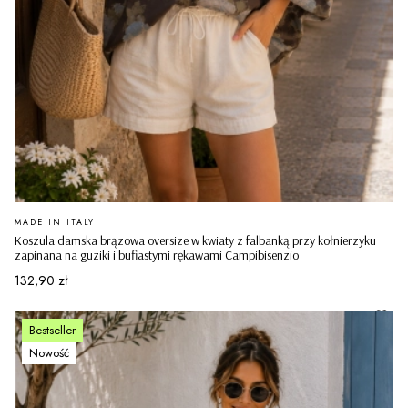
PRODUCENT
MADE IN ITALY
Koszula damska brązowa oversize w kwiaty z falbanką przy kołnierzyku
zapinana na guziki i bufiastymi rękawami Campibisenzio
Cena
132,90 zł
Bestseller
Nowość