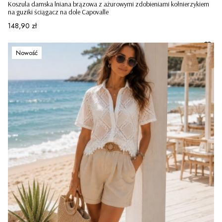
Koszula damska lniana brązowa z ażurowymi zdobieniami kołnierzykiem
na guziki ściągacz na dole Capovalle
Cena
148,90 zł
Nowość