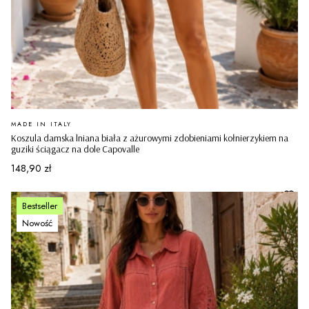
PRODUCENT
MADE IN ITALY
Koszula damska lniana biała z ażurowymi zdobieniami kołnierzykiem na
guziki ściągacz na dole Capovalle
Cena
148,90 zł
Bestseller
Nowość