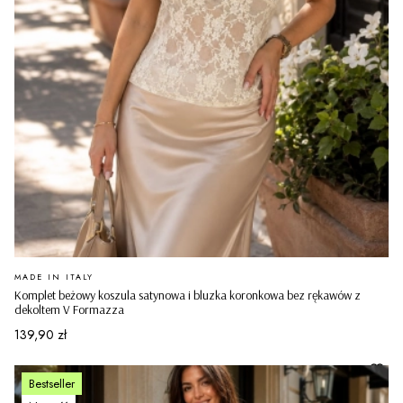
PRODUCENT
MADE IN ITALY
Komplet beżowy koszula satynowa i bluzka koronkowa bez rękawów z
dekoltem V Formazza
Cena
139,90 zł
Bestseller