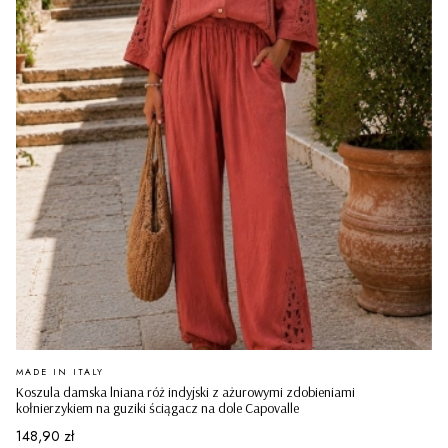
PRODUCENT
MADE IN ITALY
Koszula damska lniana róż indyjski z ażurowymi zdobieniami
kołnierzykiem na guziki ściągacz na dole Capovalle
Cena
148,90 zł