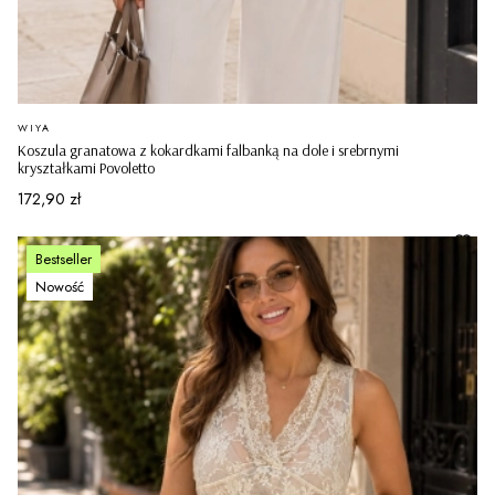
PRODUCENT
WIYA
Koszula granatowa z kokardkami falbanką na dole i srebrnymi
kryształkami Povoletto
Cena
172,90 zł
Bestseller
Nowość