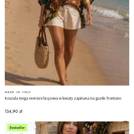
PRODUCENT
MADE IN ITALY
Koszula mega oversize brązowa w kwiaty zapinana na guziki Trontano
Cena
134,90 zł
Bestseller