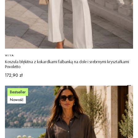
PRODUCENT
WIYA
Koszula błękitna z kokardkami falbanką na dole i srebrnymi kryształkami
Povoletto
Cena
172,90 zł
Bestseller
Nowość