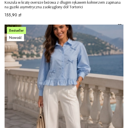
Koszula w kratę oversize beżowa z długim rękawem kołnierzem zapinana
na guziki asymetryczna zaokrąglony dół Tortorici
Cena
155,90 zł
Bestseller
Nowość