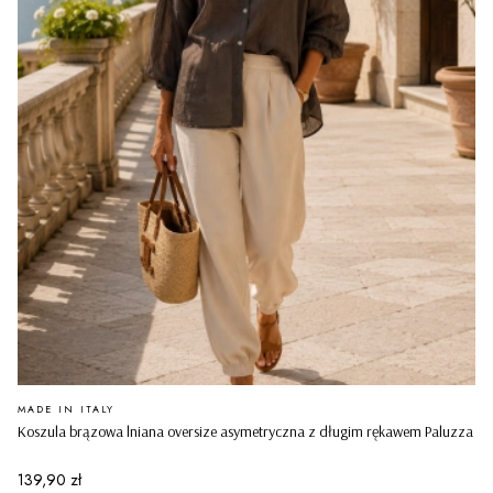
PRODUCENT
MADE IN ITALY
Koszula brązowa lniana oversize asymetryczna z długim rękawem Paluzza
Cena
139,90 zł