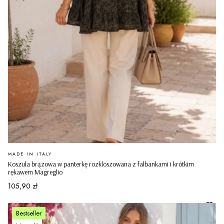
PRODUCENT
MADE IN ITALY
Koszula brązowa w panterkę rozkloszowana z falbankami i krótkim
rękawem Magreglio
Cena
105,90 zł
Bestseller