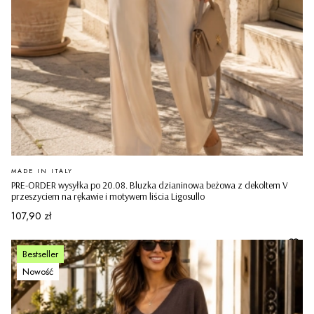
PRODUCENT
MADE IN ITALY
PRE-ORDER wysyłka po 20.08. Bluzka dzianinowa beżowa z dekoltem V
przeszyciem na rękawie i motywem liścia Ligosullo
Cena
107,90 zł
Bestseller
Nowość