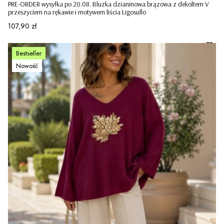
PRE-ORDER wysyłka po 20.08. Bluzka dzianinowa brązowa z dekoltem V
przeszyciem na rękawie i motywem liścia Ligosullo
Cena
107,90 zł
Bestseller
Nowość