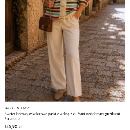
PRODUCENT
MADE IN ITALY
Sweter beżowy w kolorowe paski z wełną z dużymi ozdobnymi guzikami
Ferentino
Cena
145,90 zł