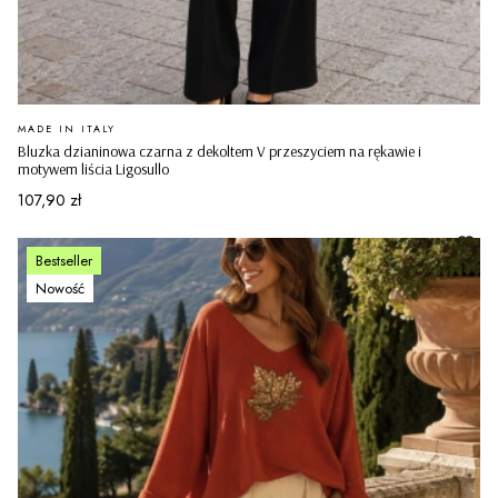
PRODUCENT
MADE IN ITALY
Bluzka dzianinowa czarna z dekoltem V przeszyciem na rękawie i
motywem liścia Ligosullo
Cena
107,90 zł
Bestseller
Nowość