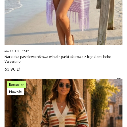
PRODUCENT
MADE IN ITALY
Narzutka pastelowa różowa w białe paski ażurowa z frędzlami boho
Valvestino
Cena
65,90 zł
Bestseller
Nowość