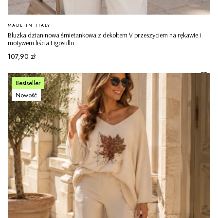
PRODUCENT
MADE IN ITALY
Bluzka dzianinowa śmietankowa z dekoltem V przeszyciem na rękawie i
motywem liścia Ligosullo
Cena
107,90 zł
Bestseller
Nowość