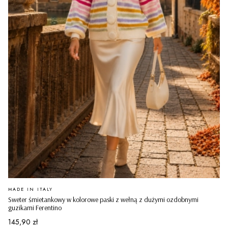
PRODUCENT
MADE IN ITALY
Sweter śmietankowy w kolorowe paski z wełną z dużymi ozdobnymi
guzikami Ferentino
Cena
145,90 zł