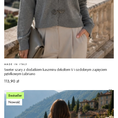
PRODUCENT
MADE IN ITALY
Sweter szary z dodatkiem kaszmiru dekoltem V i ozdobnym zapięciem
pętelkowym Lubriano
Cena
113,90 zł
Bestseller
Nowość