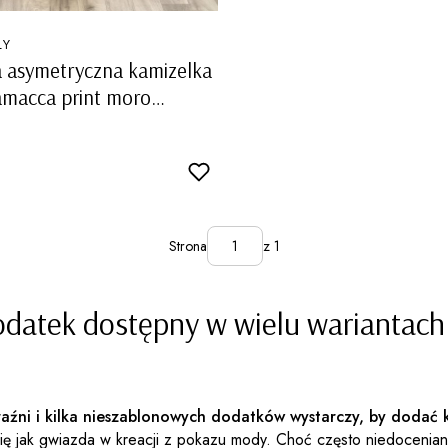
LY
 asymetryczna kamizelka
amacca print moro
Strona
z 1
odatek dostępny w wielu wariantach
aźni i kilka nieszablonowych dodatków wystarczy, by dodać k
ię jak gwiazda w kreacji z pokazu mody. Choć często niedoceniana,