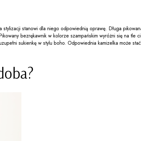
ta stylizacji stanowi dla niego odpowiednią oprawę. Długa pikowan
 Pikowany bezrękawnik w kolorze szampańskim wyróżni się na tle c
e uzupełni sukienkę w stylu boho. Odpowiednia kamizelka może sta
odoba?