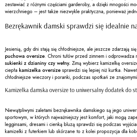
zestawiać z różnymi częściami garderoby, a dzięki mnogości mod
wierzchniego – jest także niezwykle praktyczna, ponieważ jed
Bezrękawnik damski
sprawdzi się idealnie n
Jesienią, gdy dni stają się chłodniejsze, ale jeszcze zdarzają
puchowa oversize
. Chroni tułów przed zimnem i odprowadza 
sukienki z dzianiny czy wełny.
Zimą wybierz kamizelkę oversize
ciepła
kamizelka oversize
sprawdzi się lepiej niż kurtka. Naw
chłodniejsze wieczory i poranki, podczas spotkań ze znajomymi
Kamizelka damska oversize
to uniwersalny dodatek do st
Niewątpliwymi zaletami bezrękawnika damskiego są jego uniwersa
sportowym, w których najważniejszy jest komfort, jaki mogą za
legginsami, dresami i cienką bluzą sprawdzi się podczas wyjśc
kamizelki z futerkiem lub skórzane to z kolei propozycja dla ko