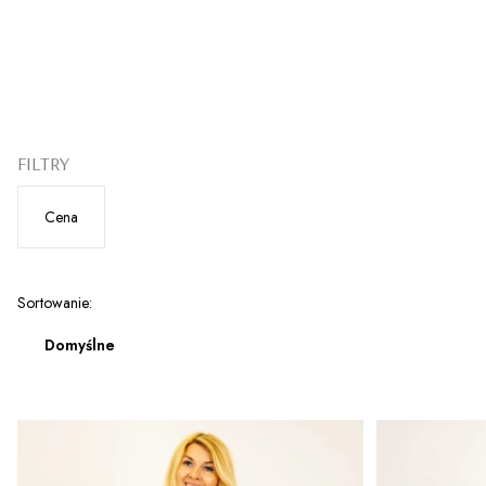
FILTRY
Cena
Koniec filtrów
Lista produktów
Sortowanie:
Domyślne