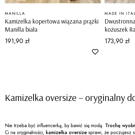
PRODUCENT
PRODUCENT
MANILLA
MADE IN ITA
Kamizelka kopertowa wiązana prążki
Dwustronna
Manilla biała
kożuszek R
beżowa
Cena
Cena
191,90 zł
173,90 zł
Kamizelka oversize
– oryginalny d
Nie trzeba być influencerką, by bawić się modą.
Trochę wyobr
Ci na oryginalności,
kamizelka oversize
sprawi, że poczujesz s