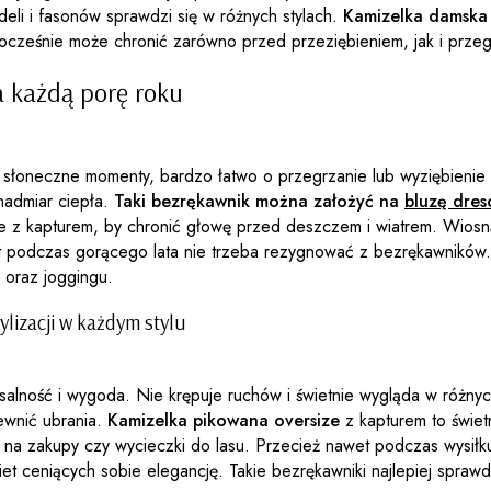
eli i fasonów sprawdzi się w różnych stylach.
Kamizelka damska 
nocześnie może chronić zarówno przed przeziębieniem, jak i prze
a każdą porę roku
 się słoneczne momenty, bardzo łatwo o przegrzanie lub wyziębienie
nadmiar ciepła.
Taki bezrękawnik można założyć na
bluzę dre
 z kapturem, by chronić głowę przed deszczem i wiatrem. Wiosną, 
et podczas gorącego lata nie trzeba rezygnować z bezrękawników.
 oraz joggingu.
ylizacji w każdym stylu
lność i wygoda. Nie krępuje ruchów i świetnie wygląda w różnych s
pewnić ubrania.
Kamizelka pikowana oversize
z kapturem to świet
ia na zakupy czy wycieczki do lasu. Przecież nawet podczas wysił
biet ceniących sobie elegancję. Takie bezrękawniki najlepiej spra