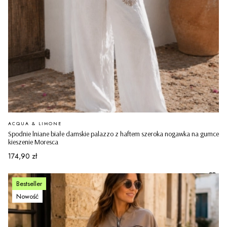
PRODUCENT
ACQUA & LIMONE
Spodnie lniane białe damskie palazzo z haftem szeroka nogawka na gumce
kieszenie Moresca
Cena
174,90 zł
Bestseller
Nowość