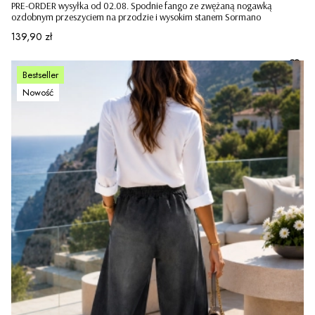
PRE-ORDER wysyłka od 02.08. Spodnie fango ze zwężaną nogawką
ozdobnym przeszyciem na przodzie i wysokim stanem Sormano
Cena
139,90 zł
Bestseller
Nowość