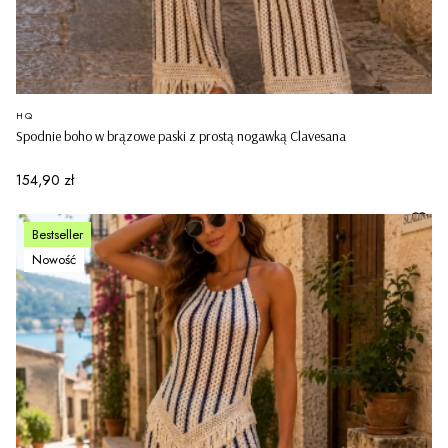
PRODUCENT
HQ
Spodnie boho w brązowe paski z prostą nogawką Clavesana
Cena
154,90 zł
Bestseller
Nowość