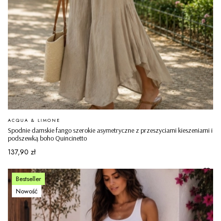
PRODUCENT
ACQUA & LIMONE
Spodnie damskie fango szerokie asymetryczne z przeszyciami kieszeniami i
podszewką boho Quincinetto
Cena
137,90 zł
Bestseller
Nowość