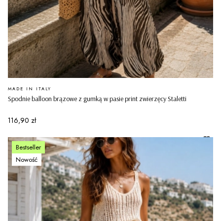
PRODUCENT
MADE IN ITALY
Spodnie balloon brązowe z gumką w pasie print zwierzęcy Staletti
Cena
116,90 zł
Bestseller
Nowość