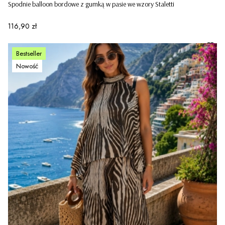
Spodnie balloon bordowe z gumką w pasie we wzory Staletti
Cena
116,90 zł
Bestseller
Nowość