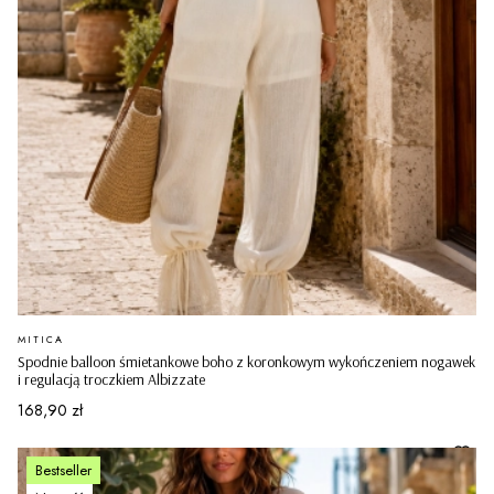
PRODUCENT
MITICA
Spodnie balloon śmietankowe boho z koronkowym wykończeniem nogawek
i regulacją troczkiem Albizzate
Cena
168,90 zł
Bestseller