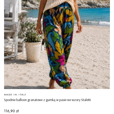
PRODUCENT
MADE IN ITALY
Spodnie balloon granatowe z gumką w pasie we wzory Staletti
Cena
116,90 zł