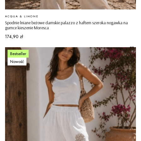
PRODUCENT
ACQUA & LIMONE
Spodnie lniane beżowe damskie palazzo z haftem szeroka nogawka na
gumce kieszenie Moresca
Cena
174,90 zł
Bestseller
Nowość