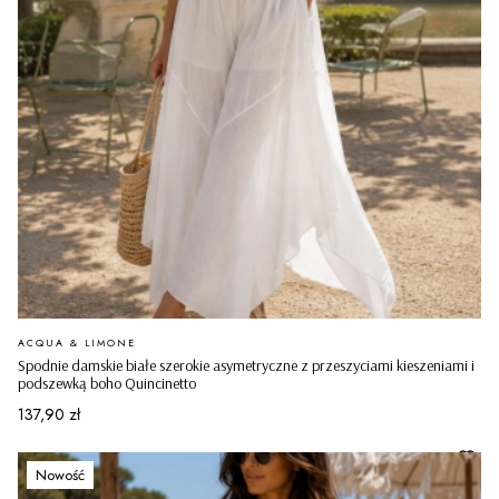
PRODUCENT
ACQUA & LIMONE
Spodnie damskie białe szerokie asymetryczne z przeszyciami kieszeniami i
podszewką boho Quincinetto
Cena
137,90 zł
Nowość