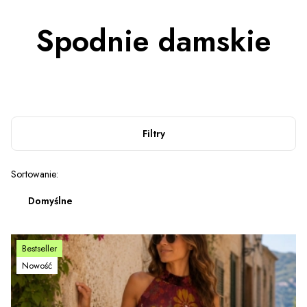
Spodnie damskie
Filtry
Lista produktów
Sortowanie:
Domyślne
Bestseller
Nowość