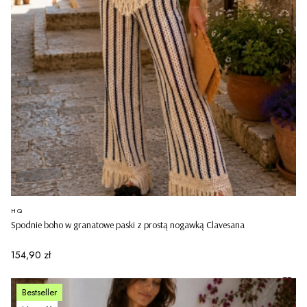
PRODUCENT
HQ
Spodnie boho w granatowe paski z prostą nogawką Clavesana
Cena
154,90 zł
Bestseller