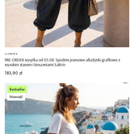
PRODUCENT
LIVANS
PRE-ORDER wysyłka od 05.08. Spodnie jeansowe alladynki grafitowe z
wysokim stanem i kieszeniami Saltrio
Cena
183,90 zł
Bestseller
Nowość