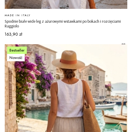
PRODUCENT
MADE IN ITALY
Spodnie białe wide leg z ażurowymi wstawkami po bokach i rozcięciami
Raggiolo
Cena
163,90 zł
Bestseller
Nowość