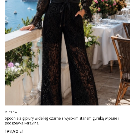
PRODUCENT
MITICA
Spodnie z gipiury wide leg czarne z wysokim stanem gumką w pasie i
podszewką Peravina
Cena
198,90 zł