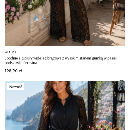
PRODUCENT
MITICA
Spodnie z gipiury wide leg brązowe z wysokim stanem gumką w pasie i
podszewką Peravina
Cena
198,90 zł
Nowość