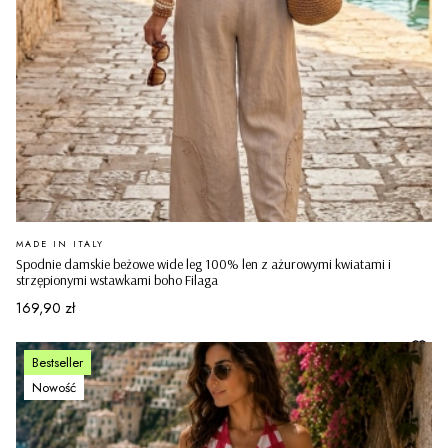
PRODUCENT
MADE IN ITALY
Spodnie damskie beżowe wide leg 100% len z ażurowymi kwiatami i
strzępionymi wstawkami boho Filaga
Cena
169,90 zł
Bestseller
Nowość