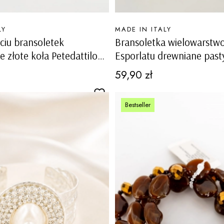
PRODUCENT
LY
MADE IN ITALY
ciu bransoletek
Bransoletka wielowarstw
złote koła Petedattilo
Esporlatu drewniane pasty
óż
przeplatane złotymi koral
Cena
59,90 zł
marmurkowymi wielokolo
kamykami i ozdobnym mot
Bestseller
kwiatem sprężynka brąz