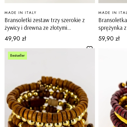
PRODUCENT
PRODUCENT
MADE IN ITALY
MADE IN ITA
Bransoletki zestaw trzy szerokie z
Bransoletk
żywicy i drewna ze złotymi
sprężynka z
zdobieniami Cerchiara brązowe
Valmarinoa 
Cena
Cena
49,90 zł
59,90 zł
Bestseller