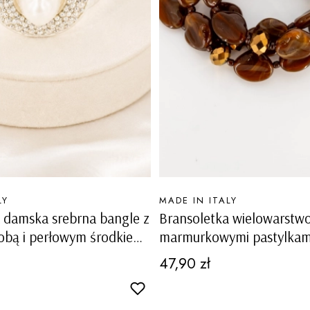
PRODUCENT
LY
MADE IN ITALY
 damska srebrna bangle z
Bransoletka wielowarstw
obą i perłowym środkiem
marmurkowymi pastylkam
ymi zdobieniami elegancka
nieregularnym kształcie i
Cena
47,90 zł
loz
połyskującymi fasetowan
koralikami Ummari brązo