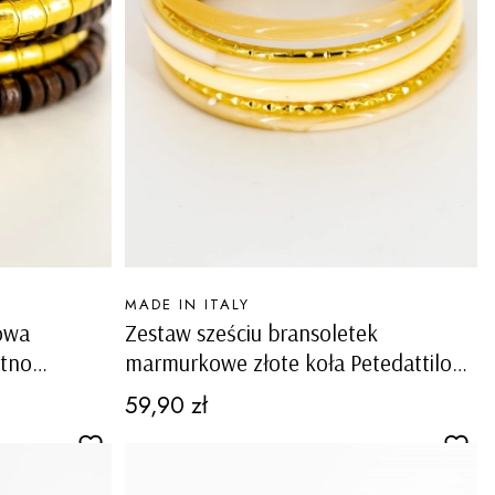
PRODUCENT
MADE IN ITALY
owa
Zestaw sześciu bransoletek
marmurkowe złote koła Petedattilo
beżowe
Cena
59,90 zł