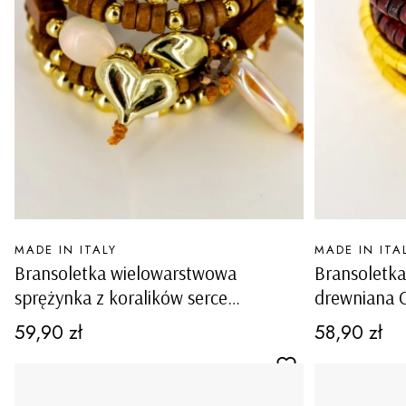
PRODUCENT
PRODUCENT
MADE IN ITALY
MADE IN ITA
Bransoletka wielowarstwowa
Bransoletk
sprężynka z koralików serce
drewniana Carninoa styl etno
Sanminiatoa camel ze złotym
bordowo-zł
Cena
Cena
59,90 zł
58,90 zł