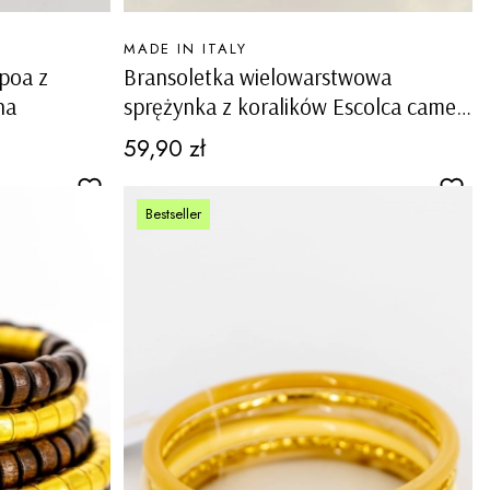
PRODUCENT
MADE IN ITALY
poa z
Bransoletka wielowarstwowa
na
sprężynka z koralików Escolca camel
ze złotym
Cena
59,90 zł
Bestseller