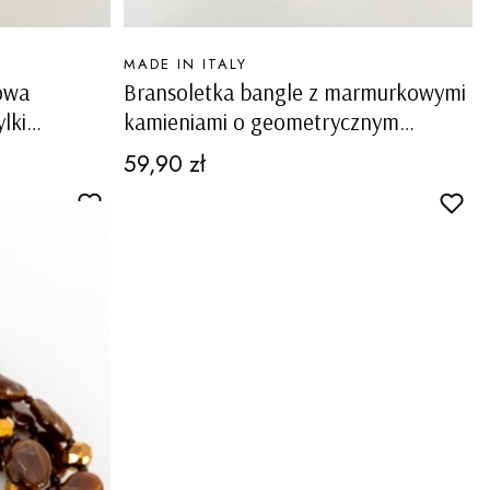
PRODUCENT
MADE IN ITALY
owa
Bransoletka bangle z marmurkowymi
lki
kamieniami o geometrycznym
ikami z
kształcie Castelluzzo złoto brązowa
Cena
59,90 zł
rowymi
ylkiem i
owa