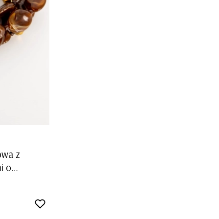
owa z
i o
ymi
wa