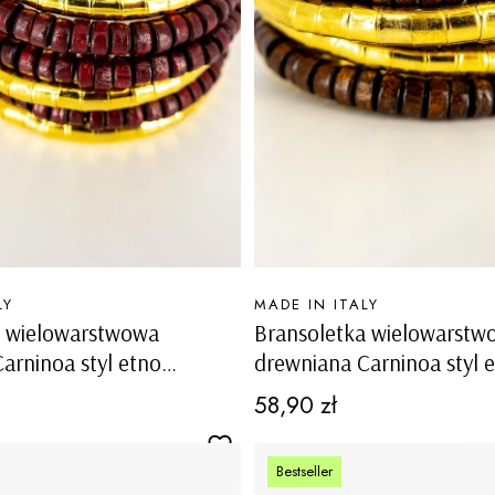
PRODUCENT
LY
MADE IN ITALY
a wielowarstwowa
Bransoletka wielowarstw
drewniana Carninoa styl etno
ota
brązowo-złota
Cena
58,90 zł
Bestseller