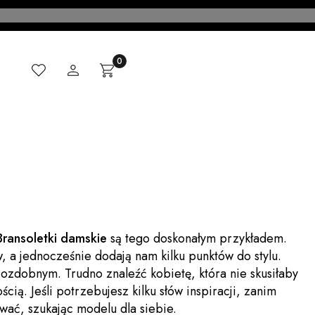
Ulubione
Zaloguj się
Produkty w koszyku: 0. Zobacz szczegóły
Koszyk
CI
MADE IN ITALY
KONTAKT
BLOG
Bransoletki damskie
są tego doskonałym przykładem.
a jednocześnie dodają nam kilku punktów do stylu.
zdobnym. Trudno znaleźć kobietę, która nie skusiłaby
cią. Jeśli potrzebujesz kilku słów inspiracji, zanim
wać, szukając modelu dla siebie.