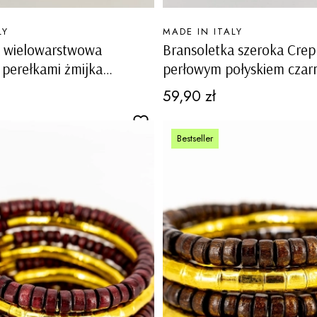
PRODUCENT
LY
MADE IN ITALY
a wielowarstwowa
Bransoletka szeroka Crep
 perełkami żmijka
perłowym połyskiem czar
perłowa ze złotym
Cena
59,90 zł
Bestseller