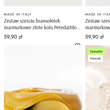
PRODUCENT
PRODUCENT
MADE IN ITALY
MADE IN ITA
Zestaw sześciu bransoletek
Zestaw sześ
marmurkowe złote koła Petedattilo
marmurkowe 
pastelowo żółte
pastelowy r
Cena
Cena
59,90 zł
59,90 zł
Bestseller
Nowość