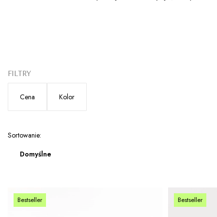
FILTRY
Cena
Kolor
Koniec filtrów
Lista produktów
Sortowanie:
Domyślne
Bestseller
Bestseller