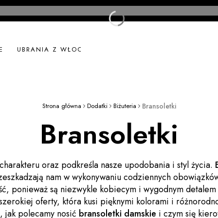
E
UBRANIA Z WŁOCH
UBRANIA LNIANE
NOWOŚ
Strona główna
Dodatki
Biżuteria
Bransoletki
Bransoletki
charakteru oraz podkreśla nasze upodobania i styl życia.
rzeszkadzają nam w wykonywaniu codziennych obowiązków, 
ść, ponieważ są niezwykle kobiecym i wygodnym detalem o
erokiej oferty, która kusi pięknymi kolorami i różnorodnoś
, jak polecamy nosić
bransoletki damskie
i czym się kiero