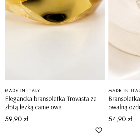
PRODUCENT
PRODUCENT
MADE IN ITALY
MADE IN ITA
Elegancka bransoletka Trovasta ze
Bransoletka
złotą łezką camelowa
owalną ozd
z błyszcząc
Cena
Cena
59,90 zł
54,90 zł
szeroka Per