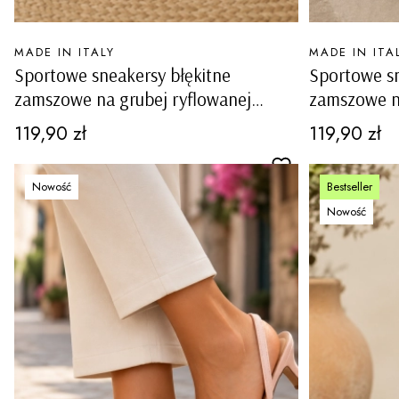
PRODUCENT
PRODUCENT
MADE IN ITALY
MADE IN ITA
Sportowe sneakersy błękitne
Sportowe s
zamszowe na grubej ryflowanej
zamszowe na
podeszwie Aranci
podeszwie A
Cena
Cena
119,90 zł
119,90 zł
Nowość
Bestseller
Nowość