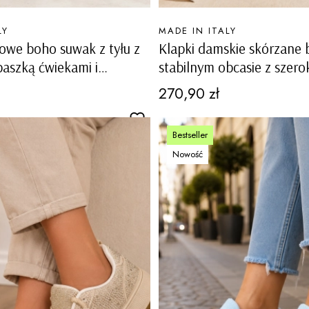
PRODUCENT
LY
MADE IN ITALY
owe boho suwak z tyłu z
Klapki damskie skórzane
paszką ćwiekami i
stabilnym obcasie z szer
 Gravedona
Vallico
Cena
270,90 zł
Bestseller
Nowość