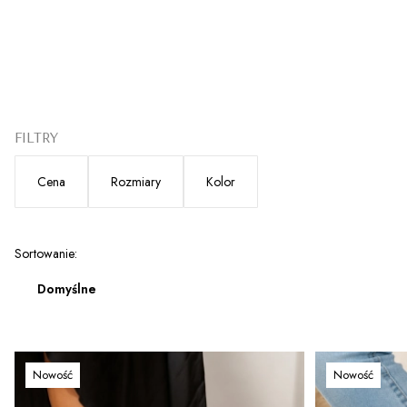
FILTRY
Cena
Rozmiary
Kolor
Koniec filtrów
Lista produktów
Sortowanie:
Domyślne
Nowość
Nowość