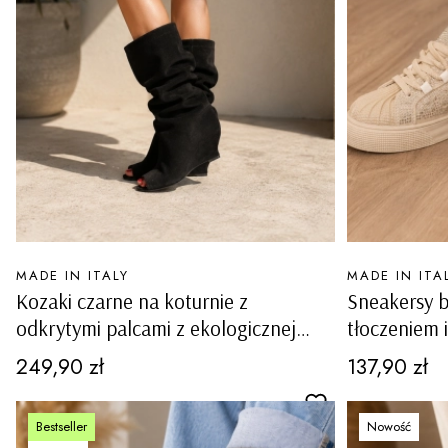
PRODUCENT
PRODUCENT
MADE IN ITALY
MADE IN ITA
Kozaki czarne na koturnie z
Sneakersy 
odkrytymi palcami z ekologicznej
tłoczeniem i
skóry zamszowej Semestene
podeszwie 
Cena
Cena
249,90 zł
137,90 zł
Bestseller
Nowość