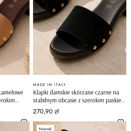
PRODUCENT
MADE IN ITALY
 camelowe
Klapki damskie skórzane czarne na
erokim
stabilnym obcasie z szerokim paskiem
Vallico
Cena
270,90 zł
Nowość