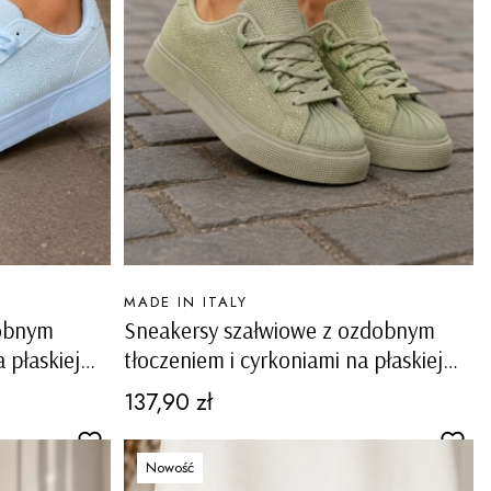
PRODUCENT
MADE IN ITALY
dobnym
Sneakersy szałwiowe z ozdobnym
 płaskiej
tłoczeniem i cyrkoniami na płaskiej
podeszwie Massimino
Cena
137,90 zł
Nowość