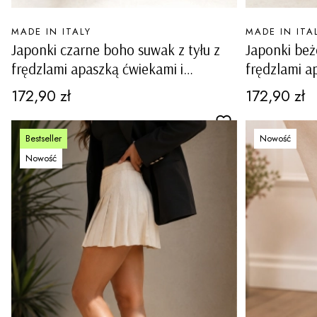
PRODUCENT
PRODUCENT
MADE IN ITALY
MADE IN ITA
Japonki czarne boho suwak z tyłu z
Japonki beż
frędzlami apaszką ćwiekami i
frędzlami a
muszelkami Gravedona
muszelkami
Cena
Cena
172,90 zł
172,90 zł
Bestseller
Nowość
Nowość