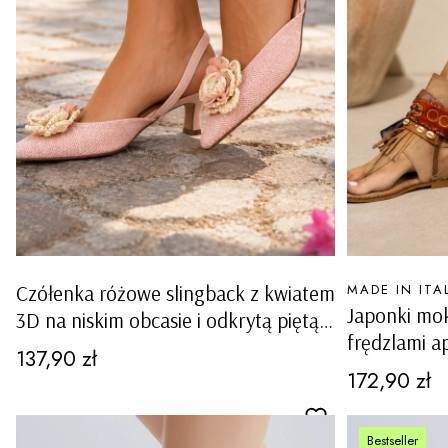
PRODUCENT
Czółenka różowe slingback z kwiatem
MADE IN ITA
Japonki mok
3D na niskim obcasie i odkrytą piętą
frędzlami a
Murialdo
Cena
137,90 zł
muszelkami
Cena
172,90 zł
Bestseller