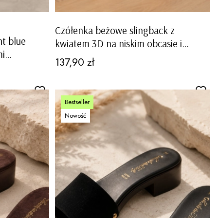
Czółenka beżowe slingback z
ht blue
kwiatem 3D na niskim obcasie i
mi
odkrytą piętą Murialdo
Cena
137,90 zł
Bestseller
Nowość