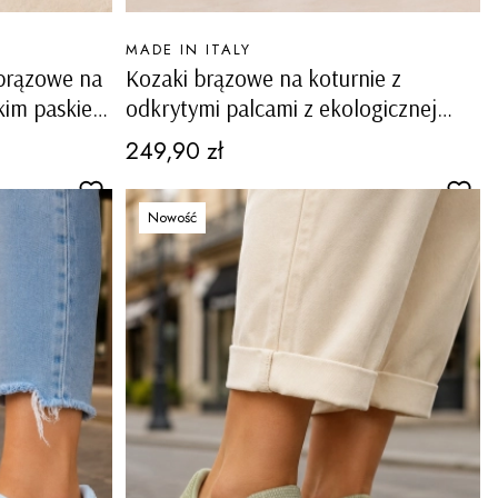
PRODUCENT
MADE IN ITALY
 brązowe na
Kozaki brązowe na koturnie z
okim paskiem
odkrytymi palcami z ekologicznej
skóry zamszowej Semestene
Cena
249,90 zł
Nowość