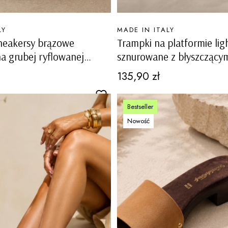
PRODUCENT
LY
MADE IN ITALY
neakersy brązowe
Trampki na platformie lig
 grubej ryflowanej
sznurowane z błyszczący
ranci
zdobieniami Dego
Cena
135,90 zł
Bestseller
Nowość