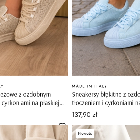
PRODUCENT
LY
MADE IN ITALY
beżowe z ozdobnym
Sneakersy błękitne z oz
 cyrkoniami na płaskiej
tłoczeniem i cyrkoniami na
Massimino
podeszwie Massimino
Cena
137,90 zł
Nowość