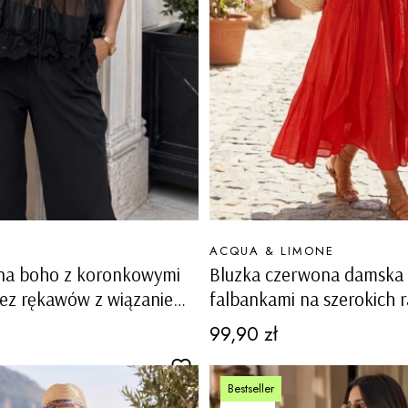
PRODUCENT
ACQUA & LIMONE
rna boho z koronkowymi
Bluzka czerwona damska l
bez rękawów z wiązaniem
falbankami na szerokich 
ie Posina
100% bawełna Baruzzoa
Cena
99,90 zł
Bestseller