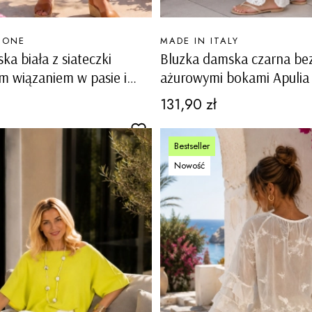
PRODUCENT
MONE
MADE IN ITALY
ka biała z siateczki
Bluzka damska czarna be
 wiązaniem w pasie i
ażurowymi bokami Apulia
patkami Sangano
Cena
131,90 zł
Bestseller
Nowość