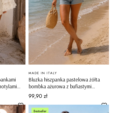
PRODUCENT
MADE IN ITALY
lbankami
Bluzka hiszpanka pastelowa żółta
motylami
bombka ażurowa z bufiastymi
rękawami Monrupino
Cena
99,90 zł
Bestseller