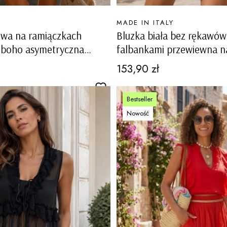
PRODUCENT
MADE IN ITALY
owa na ramiączkach
Bluzka biała bez rękawów
 boho asymetryczna
falbankami przewiewna na
ązane boki Cortanze
Bizzarone
Cena
153,90 zł
Bestseller
Nowość