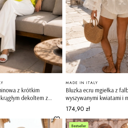
PRODUCENT
LY
MADE IN ITALY
ninowa z krótkim
Bluzka ecru mgiełka z fa
okrągłym dekoltem z
wyszywanymi kwiatami i 
i na ramionach
transparentna Monesiglio
Cena
174,90 zł
lture limonka
Bestseller