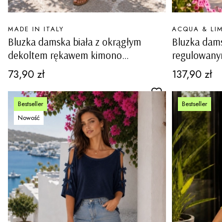
PRODUCENT
PRODUCENT
MADE IN ITALY
ACQUA & LI
Bluzka damska biała z okrągłym
Bluzka dams
dekoltem rękawem kimono
regulowanym
wycięciami i kokardkami na rękawach
ozdobnymi 
Cena
Cena
73,90 zł
137,90 zł
Ottiglio
Bestseller
Bestseller
Nowość