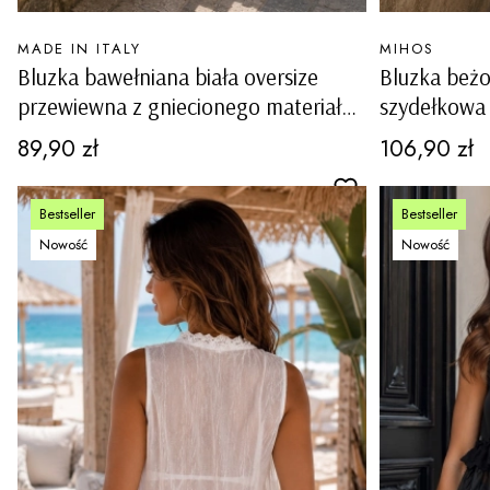
PRODUCENT
PRODUCENT
MADE IN ITALY
MIHOS
Bluzka bawełniana biała oversize
Bluzka beż
przewiewna z gniecionego materiału
szydełkowa
z dekoltem V rozkloszowana
ażurowa wi
Cena
Cena
89,90 zł
106,90 zł
Alfonsine
Bestseller
Bestseller
Nowość
Nowość