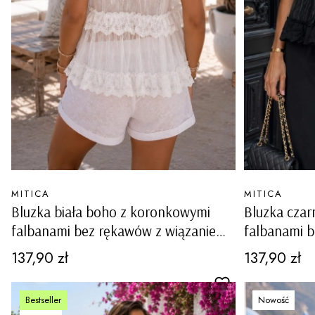
PRODUCENT
PRODUCENT
MITICA
MITICA
Bluzka biała boho z koronkowymi
Bluzka cza
falbanami bez rękawów z wiązaniem
falbanami 
przy dekolcie Posina
przy dekolc
Cena
Cena
137,90 zł
137,90 zł
Bestseller
Nowość