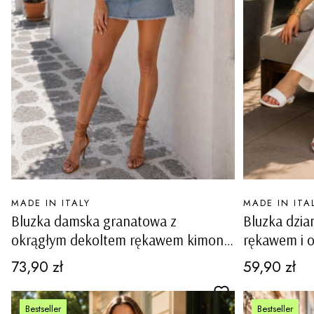
PRODUCENT
PRODUCENT
MADE IN ITALY
MADE IN ITA
Bluzka damska granatowa z
Bluzka dzia
okrągłym dekoltem rękawem kimono
rękawem i 
wycięciami i kokardkami na rękawach
przeszyciam
Cena
Cena
73,90 zł
59,90 zł
Ottiglio
Rioneroinvu
Bestseller
Bestseller