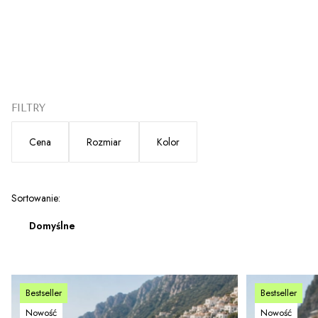
FILTRY
Cena
Rozmiar
Kolor
Koniec filtrów
Lista produktów
Sortowanie:
Domyślne
Bestseller
Bestseller
Nowość
Nowość