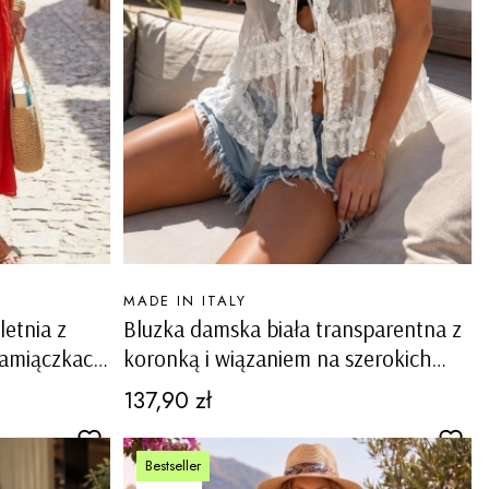
PRODUCENT
MADE IN ITALY
etnia z
Bluzka damska biała transparentna z
ramiączkach
koronką i wiązaniem na szerokich
ramiączkach boho paryżanka
Cena
137,90 zł
Balmuccia
Bestseller