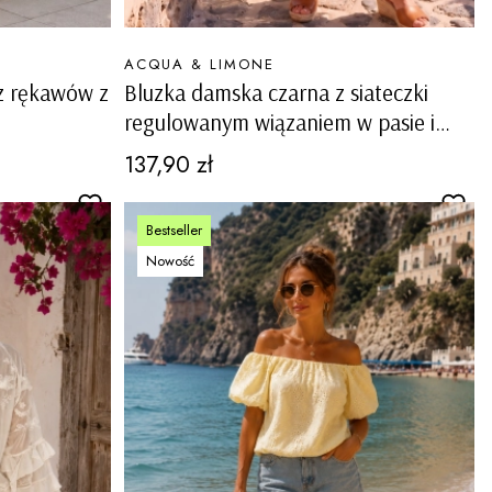
PRODUCENT
ACQUA & LIMONE
z rękawów z
Bluzka damska czarna z siateczki
regulowanym wiązaniem w pasie i
ozdobnymi patkami Sangano
Cena
137,90 zł
Bestseller
Nowość