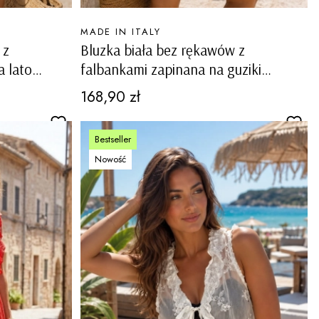
PRODUCENT
MADE IN ITALY
 z
Bluzka biała bez rękawów z
 lato
falbankami zapinana na guziki
Lagnasco
Cena
168,90 zł
Bestseller
Nowość