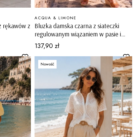
PRODUCENT
ACQUA & LIMONE
z rękawów z
Bluzka damska czarna z siateczki
regulowanym wiązaniem w pasie i
ozdobnymi patkami Sangano
Cena
137,90 zł
Nowość