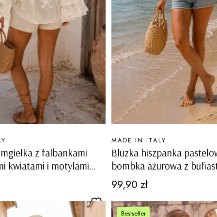
PRODUCENT
LY
MADE IN ITALY
 mgiełka z falbankami
Bluzka hiszpanka pastelo
i kwiatami i motylami
bombka ażurowa z bufias
na Monesiglio
rękawami Monrupino
Cena
99,90 zł
Bestseller