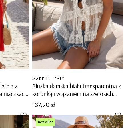
PRODUCENT
MADE IN ITALY
etnia z
Bluzka damska biała transparentna z
ramiączkach
koronką i wiązaniem na szerokich
ramiączkach boho paryżanka
Cena
137,90 zł
Balmuccia
Bestseller