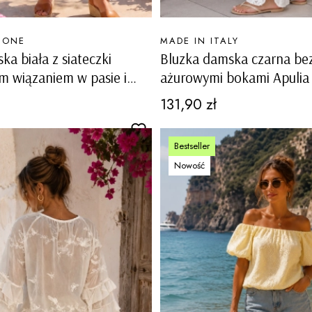
PRODUCENT
MONE
MADE IN ITALY
ka biała z siateczki
Bluzka damska czarna be
 wiązaniem w pasie i
ażurowymi bokami Apulia
patkami Sangano
Cena
131,90 zł
Bestseller
Nowość