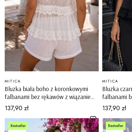
PRODUCENT
PRODUCENT
MITICA
MITICA
Bluzka biała boho z koronkowymi
Bluzka cza
falbanami bez rękawów z wiązaniem
falbanami 
przy dekolcie Posina
przy dekolc
Cena
Cena
137,90 zł
137,90 zł
Bestseller
Bestseller