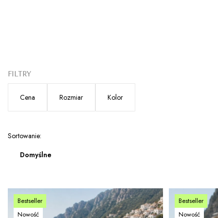
FILTRY
Cena
Rozmiar
Kolor
Koniec filtrów
Lista produktów
Sortowanie:
Domyślne
Bestseller
Bestseller
Nowość
Nowość