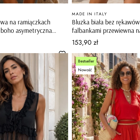
PRODUCENT
MADE IN ITALY
owa na ramiączkach
Bluzka biała bez rękawów
 boho asymetryczna
falbankami przewiewna na
ązane boki Cortanze
Bizzarone
Cena
153,90 zł
Bestseller
Nowość