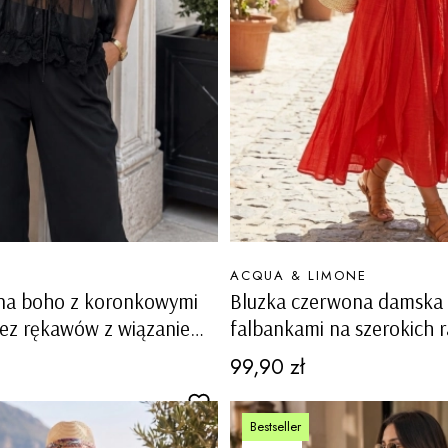
PRODUCENT
ACQUA & LIMONE
rna boho z koronkowymi
Bluzka czerwona damska l
bez rękawów z wiązaniem
falbankami na szerokich 
ie Posina
100% bawełna Baruzzoa
Cena
99,90 zł
Bestseller