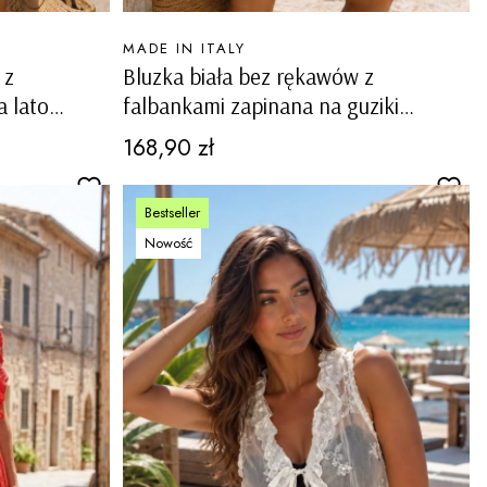
PRODUCENT
MADE IN ITALY
 z
Bluzka biała bez rękawów z
 lato
falbankami zapinana na guziki
Lagnasco
Cena
168,90 zł
Bestseller
Nowość