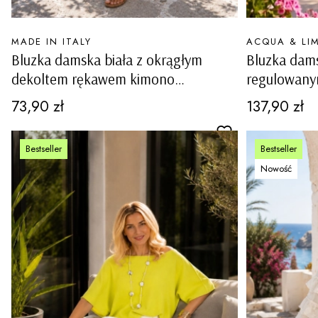
PRODUCENT
PRODUCENT
MADE IN ITALY
ACQUA & LI
Bluzka damska biała z okrągłym
Bluzka dams
dekoltem rękawem kimono
regulowanym
wycięciami i kokardkami na rękawach
ozdobnymi 
Cena
Cena
73,90 zł
137,90 zł
Ottiglio
Bestseller
Bestseller
Nowość