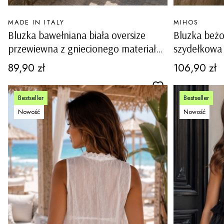
PRODUCENT
PRODUCENT
MADE IN ITALY
MIHOS
Bluzka bawełniana biała oversize
Bluzka beż
przewiewna z gniecionego materiału
szydełkowa
z dekoltem V rozkloszowana
ażurowa wi
Cena
Cena
89,90 zł
106,90 zł
Alfonsine
Bestseller
Bestseller
Nowość
Nowość