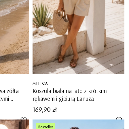
PRODUCENT
MITICA
wa żółta
Koszula biała na lato z krótkim
tymi
rękawem i gipiurą Lanuza
Cena
169,90 zł
Bestseller