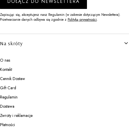
DOŁĄCZ DO NEWSLETTERA
Zapisując się, akceptujesz nasz Regulamin (w zakresie dotyczącym Newslettera).
Przetwarzanie danych odbywa się zgodnie z
Polityką prywatności
.
Linki w stopce
Na skróty
O nas
Kontakt
Cennik Dostaw
Gift Card
Regulamin
Dostawa
Zwroty i reklamacje
Płatności