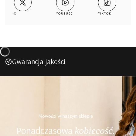
YOUTUBE
TIKTOK
X
Gwarancja jakości
Nowości w naszym sklepie
Ponadczasowa
kobiecość.