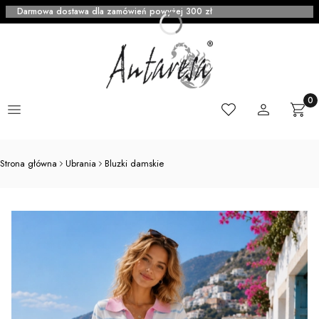
Darmowa dostawa dla zamówień powyżej 300 zł
Menu
Ulubione
Zaloguj się
Produ
Kosz
Strona główna
Ubrania
Bluzki damskie