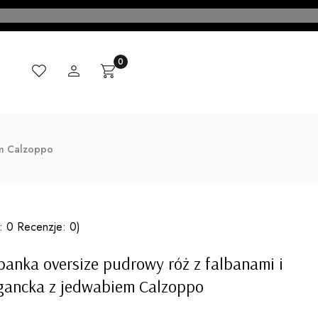
Ulubione
Zaloguj się
Produkty w koszyku: 0. Zobacz szczegóły
Koszyk
CI
MADE IN ITALY
KONTAKT
BLOG
em Calzoppo
: 0 Recenzje: 0)
anka oversize pudrowy róż z falbanami i
egancka z jedwabiem Calzoppo