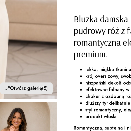
Bluzka damska 
pudrowy róż z f
romantyczna ele
premium.
lekka, miękka tkanin
krój oversizowy, swo
hiszpański dekolt ods
Otwórz galerię
(5)
efektowne falbany w 
choker z ozdobną róż
dłuższy tył delikatni
styl romantyczny, el
produkt włoski
Romantyczna, subtelna i 