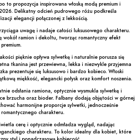
po to propozycja inspirowana włoską modą premium i
 2026. Delikatny odcień pudrowego różu podkreśla
izacji elegancji połączonej z lekkością.
rzyciąga uwagę i nadaje całości luksusowego charakteru.
ię wokół ramion i dekoltu, tworząc romantyczny efekt
m premium.
akości pięknie opływa sylwetkę i naturalnie porusza się
tna tkanina jest przewiewna, lekka i niezwykle przyjemna
uzka prezentuje się luksusowo i bardzo kobieco. Włoski
jątkową miękkość, elegancki połysk oraz komfort noszenia.
atnie odsłania ramiona, optycznie wysmukla sylwetkę i
 brzucha oraz bioder. Falbany dodają objętości w górnej
achować harmonijne proporcje sylwetki, jednocześnie
i i romantycznego charakteru.
świetla cerę i optycznie odmładza wygląd, nadając
leganckiego charakteru. To kolor idealny dla kobiet, które
czny styl i ponadczasową kobiecość.