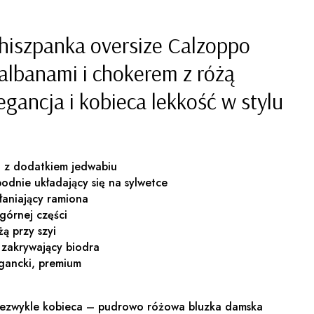
hiszpanka oversize Calzoppo
albanami i chokerem z różą
gancja i kobieca lekkość w stylu
a z dodatkiem jedwabiu
bodnie układający się na sylwetce
łaniający ramiona
górnej części
ą przy szyi
e zakrywający biodra
egancki, premium
niezwykle kobieca – pudrowo różowa bluzka damska