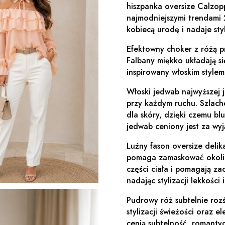
hiszpanka oversize Calzop
najmodniejszymi trendami
kobiecą urodę i nadaje styl
Efektowny choker z różą p
Falbany miękko układają s
inspirowany włoskim style
Włoski jedwab najwyższej j
przy każdym ruchu. Szlache
dla skóry, dzięki czemu bl
jedwab ceniony jest za wy
Luźny fason oversize delik
pomaga zamaskować okolice
części ciała i pomagają z
nadając stylizacji lekkośc
Pudrowy róż subtelnie roz
stylizacji świeżości oraz e
cenią subtelność, romanty