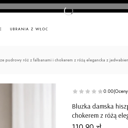
E
UBRANIA Z WŁOCH
UBRANIA LNIANE
NOWOŚ
ize pudrowy róż z falbanami i chokerem z różą elegancka z jedwabi
0.00
(Oceny
Bluzka damska hiszp
chokerem z różą el
Cena
110,90 zł