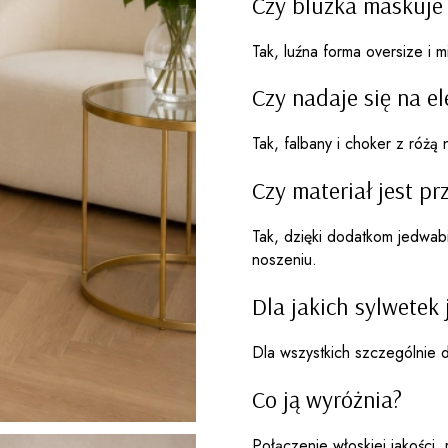
Czy bluzka maskuje 
Tak, luźna forma oversize i mi
Czy nadaje się na e
Tak, falbany i choker z różą 
Czy materiał jest p
Tak, dzięki dodatkom jedwabi
noszeniu.
Dla jakich sylwetek 
Dla wszystkich szczególnie dl
Co ją wyróżnia?
Połączenie włoskiej jakości,