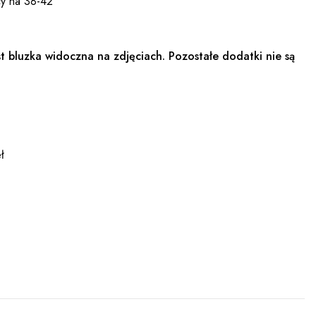
cy na 38-42
t bluzka widoczna na zdjęciach. Pozostałe dodatki nie są
ł