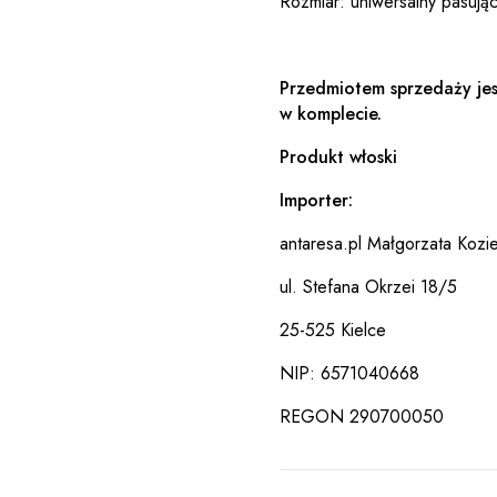
Rozmiar: uniwersalny pasują
Przedmiotem sprzedaży jes
w komplecie.
Produkt włoski
Importer:
antaresa.pl Małgorzata Kozie
ul. Stefana Okrzei 18/5
25-525 Kielce
NIP: 6571040668
REGON 290700050