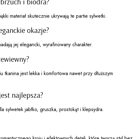
brzuch i biodra?
ękki materiał skutecznie ukrywają te partie sylwetki.
leganckie okazje?
nadają jej elegancki, wyrafinowany charakter.
rzewiewny?
u tkanina jest lekka i komfortowa nawet przy dłuższym
jest najlepsza?
a sylwetek jabłko, gruszka, prostokąt i klepsydra.
 romantycznego kroju i efektownych detali, które tworzą styl bez