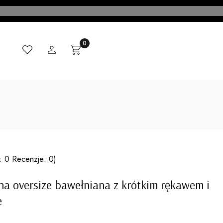
Ulubione
Zaloguj się
Produkty w koszyku: 0. Zobacz szczegóły
Koszyk
CI
MADE IN ITALY
KONTAKT
BLOG
: 0 Recenzje: 0)
a oversize bawełniana z krótkim rękawem i
e