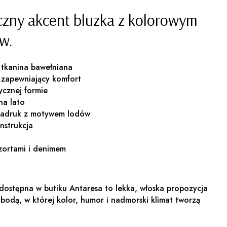
czny akcent bluzka z kolorowym
w.
 tkanina bawełniana
 zapewniający komfort
ycznej formie
na lato
 nadruk z motywem lodów
nstrukcja
szortami i denimem
ostępna w butiku Antaresa to lekka, włoska propozycja
bodą, w której kolor, humor i nadmorski klimat tworzą