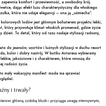
 zapewnia komfort i przewiewność, a swobodny krój
ylwetce, dając efekt luzu charakterystyczny dla włoskiego
szulka, która nie udaje elegancji – ona ją „uśmiecha”.
 kolorowych lodów jest głównym bohaterem projektu lekki,
t, który przywołuje klimat włoskich promenad, gdzie życie
y dzień. To detal, który od razu nadaje stylizacji radosny,
ato do jeansów, szortów i luźnych stylizacji w duchu resort
oda, kolor i dobry nastrój. W butiku Antaresa wybieramy
lekkie, jakościowe i z charakterem, które wnoszą do
j radości życia.
to mały wakacyjny manifest: moda ma sprawiać
yglądać.
aźny i trwały?
tanowi główną ozdobę bluzki i przyciąga uwagę intensywnymi,