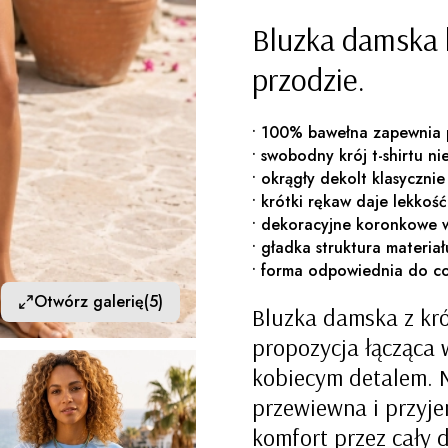
Bluzka damska 
przodzie.
• 100% bawełna zapewnia p
• swobodny krój t-shirtu ni
• okrągły dekolt klasycznie 
• krótki rękaw daje lekkoś
• dekoracyjne koronkowe w
• gładka struktura materia
• forma odpowiednia do c
Otwórz galerię
(5)
Bluzka damska z kr
propozycja łącząca
kobiecym detalem. N
przewiewna i przyje
komfort przez cały d