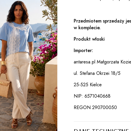
Przedmiotem sprzedaży jes
w komplecie.
Produkt włoski
Importer:
antaresa.pl Małgorzata Kozie
ul. Stefana Okrzei 18/5
25-525 Kielce
NIP: 6571040668
REGON 290700050
DANE TECHNICZNE