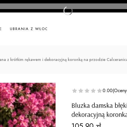
E
UBRANIA Z WŁOCH
UBRANIA LNIANE
NOWOŚ
ana z krótkim rękawem i dekoracyjną koronką na przodzie Calceranic
0.00
(Oceny
Bluzka damska błęk
dekoracyjną koronką
Cena
105,90 zł