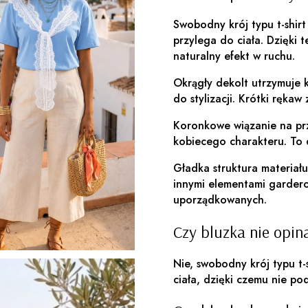
Swobodny krój typu t-shirt 
przylega do ciała. Dzięki t
naturalny efekt w ruchu.
Okrągły dekolt utrzymuje kl
do stylizacji. Krótki rękaw
Koronkowe wiązanie na prz
kobiecego charakteru. To d
Gładka struktura materiału
innymi elementami garderob
uporządkowanych.
Cz
y bluzka nie opina
Nie, swobodny krój typu t-
ciała, dzięki czemu nie po