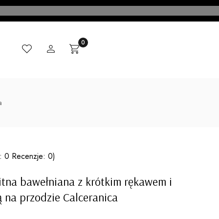
Ulubione
Zaloguj się
Produkty w koszyku: 0. Zobacz szczegóły
Koszyk
CI
MADE IN ITALY
KONTAKT
BLOG
a
: 0 Recenzje: 0)
itna bawełniana z krótkim rękawem i
 na przodzie Calceranica