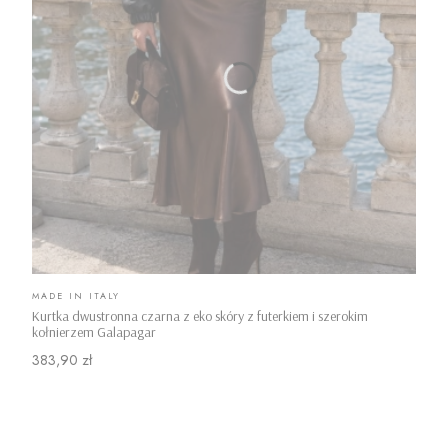
PRODUCENT
MADE IN ITALY
Kurtka dwustronna czarna z eko skóry z futerkiem i szerokim
kołnierzem Galapagar
Cena
383,90 zł