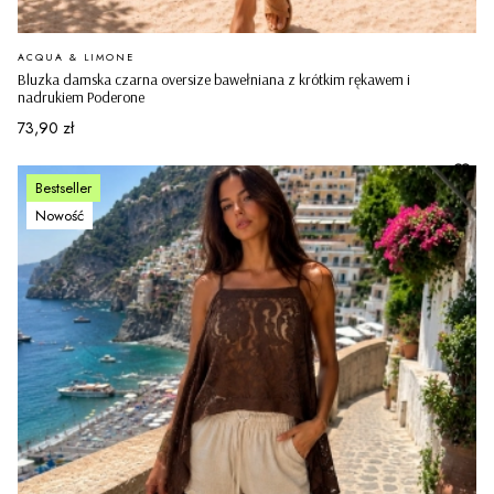
PRODUCENT
ACQUA & LIMONE
Bluzka damska czarna oversize bawełniana z krótkim rękawem i
nadrukiem Poderone
Cena
73,90 zł
Bestseller
Nowość