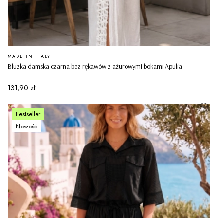
PRODUCENT
MADE IN ITALY
Bluzka damska czarna bez rękawów z ażurowymi bokami Apulia
Cena
131,90 zł
Bestseller
Nowość