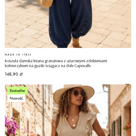
PRODUCENT
MADE IN ITALY
Koszula damska lniana granatowa z ażurowymi zdobieniami
kołnierzykiem na guziki ściągacz na dole Capovalle
Cena
148,90 zł
Bestseller
Nowość