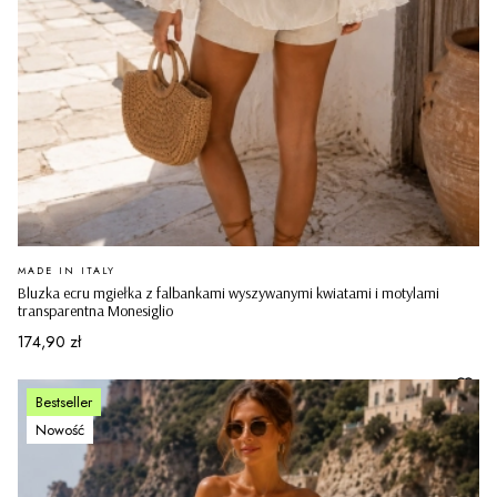
PRODUCENT
MADE IN ITALY
Bluzka ecru mgiełka z falbankami wyszywanymi kwiatami i motylami
transparentna Monesiglio
Cena
174,90 zł
Bestseller
Nowość