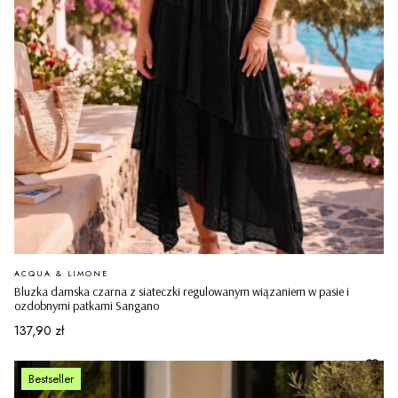
PRODUCENT
ACQUA & LIMONE
Bluzka damska czarna z siateczki regulowanym wiązaniem w pasie i
ozdobnymi patkami Sangano
Cena
137,90 zł
Bestseller