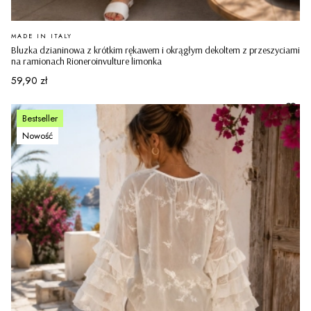
PRODUCENT
MADE IN ITALY
Bluzka dzianinowa z krótkim rękawem i okrągłym dekoltem z przeszyciami
na ramionach Rioneroinvulture limonka
Cena
59,90 zł
Bestseller
Nowość