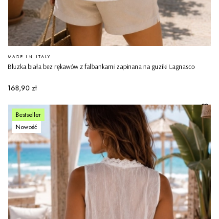
PRODUCENT
MADE IN ITALY
Bluzka biała bez rękawów z falbankami zapinana na guziki Lagnasco
Cena
168,90 zł
Bestseller
Nowość