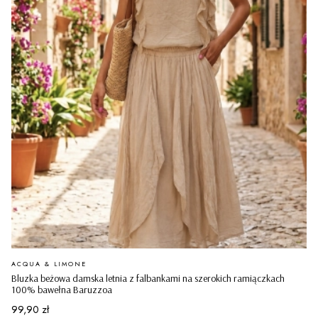
PRODUCENT
ACQUA & LIMONE
Bluzka beżowa damska letnia z falbankami na szerokich ramiączkach
100% bawełna Baruzzoa
Cena
99,90 zł