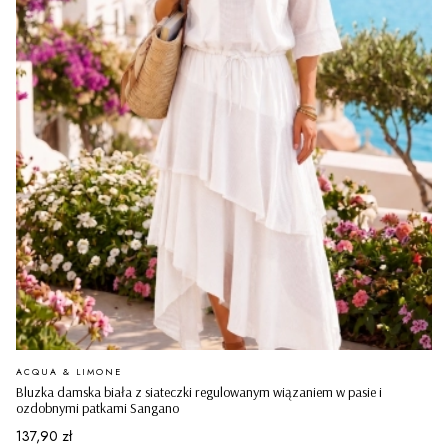
PRODUCENT
ACQUA & LIMONE
Bluzka damska biała z siateczki regulowanym wiązaniem w pasie i
ozdobnymi patkami Sangano
Cena
137,90 zł