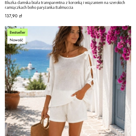
Bluzka damska biała transparentna z koronką i wiązaniem na szerokich
ramiączkach boho paryżanka Balmuccia
Cena
137,90 zł
Bestseller
Nowość