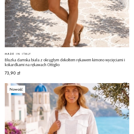
PRODUCENT
MADE IN ITALY
Bluzka damska biała z okrągłym dekoltem rękawem kimono wycięciami i
kokardkami na rękawach Ottiglio
Cena
73,90 zł
Nowość