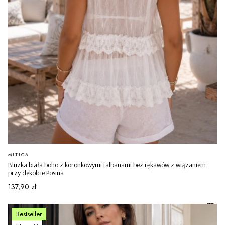
PRODUCENT
MITICA
Bluzka biała boho z koronkowymi falbanami bez rękawów z wiązaniem
przy dekolcie Posina
Cena
137,90 zł
Bestseller