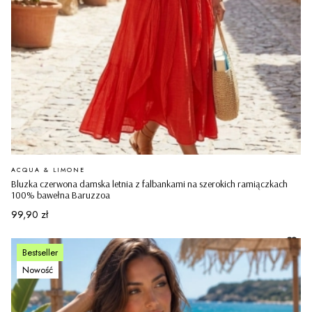
PRODUCENT
ACQUA & LIMONE
Bluzka czerwona damska letnia z falbankami na szerokich ramiączkach
100% bawełna Baruzzoa
Cena
99,90 zł
Bestseller
Nowość