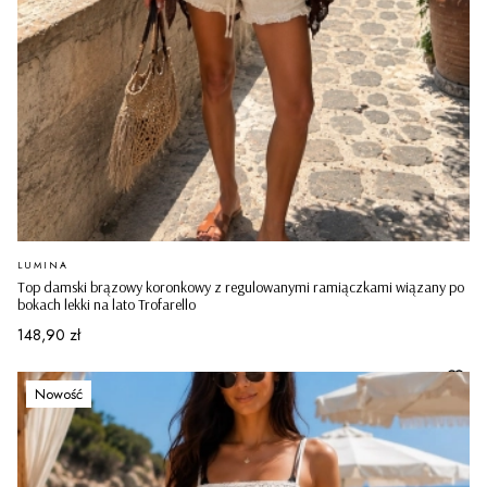
PRODUCENT
LUMINA
Top damski brązowy koronkowy z regulowanymi ramiączkami wiązany po
bokach lekki na lato Trofarello
Cena
148,90 zł
Nowość