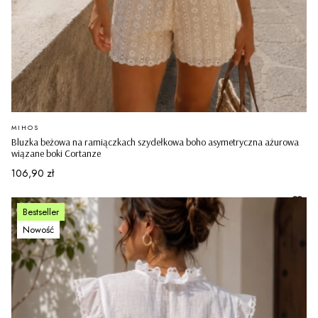
PRODUCENT
MIHOS
Bluzka beżowa na ramiączkach szydełkowa boho asymetryczna ażurowa
wiązane boki Cortanze
Cena
106,90 zł
Bestseller
Nowość