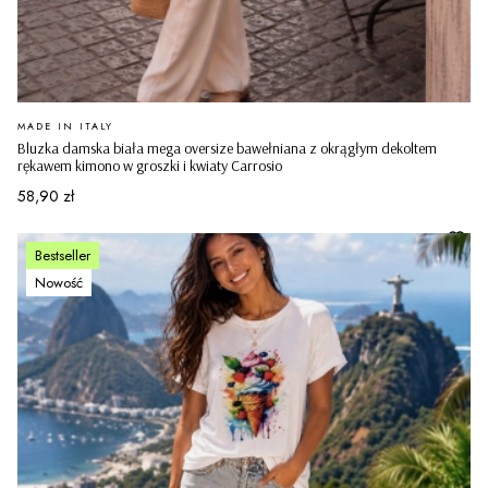
PRODUCENT
MADE IN ITALY
Bluzka damska biała mega oversize bawełniana z okrągłym dekoltem
rękawem kimono w groszki i kwiaty Carrosio
Cena
58,90 zł
Bestseller
Nowość