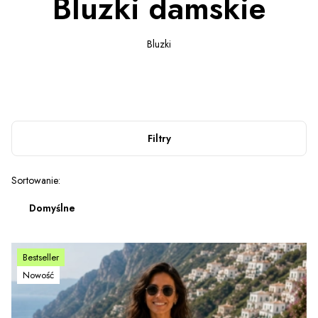
Bluzki damskie
Bluzki
Filtry
Lista produktów
Sortowanie:
Domyślne
Bestseller
Nowość