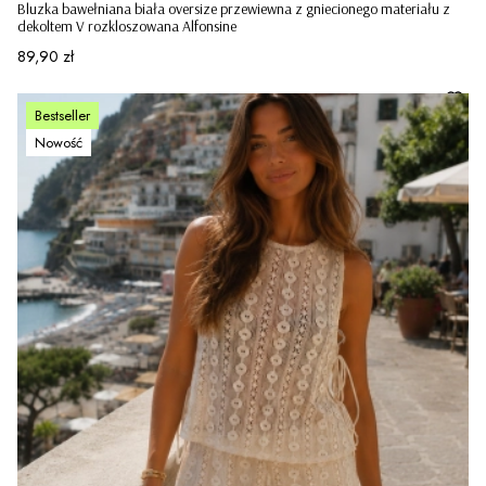
Bluzka bawełniana biała oversize przewiewna z gniecionego materiału z
dekoltem V rozkloszowana Alfonsine
Cena
89,90 zł
Bestseller
Nowość