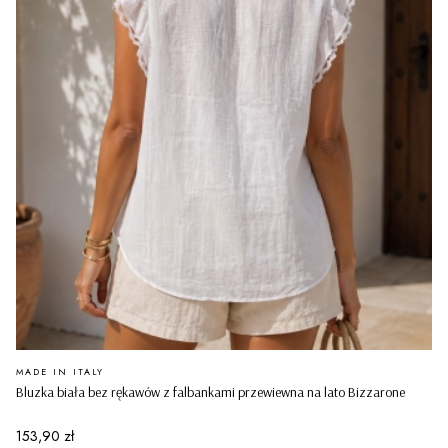
PRODUCENT
MADE IN ITALY
Bluzka biała bez rękawów z falbankami przewiewna na lato Bizzarone
Cena
153,90 zł