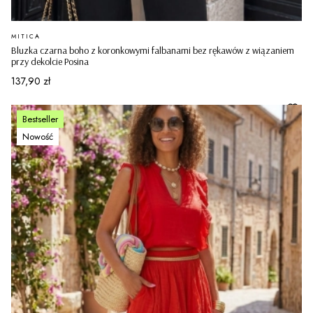
PRODUCENT
MITICA
Bluzka czarna boho z koronkowymi falbanami bez rękawów z wiązaniem
przy dekolcie Posina
Cena
137,90 zł
Bestseller
Nowość