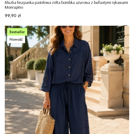
Bluzka hiszpanka pastelowa żółta bombka ażurowa z bufiastymi rękawami
Monrupino
Cena
99,90 zł
Bestseller
Nowość