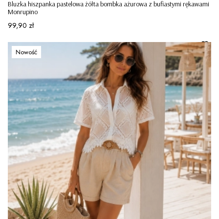
Bluzka hiszpanka pastelowa żółta bombka ażurowa z bufiastymi rękawami
Monrupino
Cena
99,90 zł
Nowość