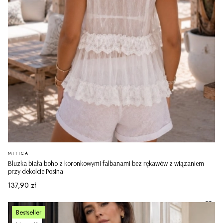
PRODUCENT
MITICA
Bluzka biała boho z koronkowymi falbanami bez rękawów z wiązaniem
przy dekolcie Posina
Cena
137,90 zł
Bestseller