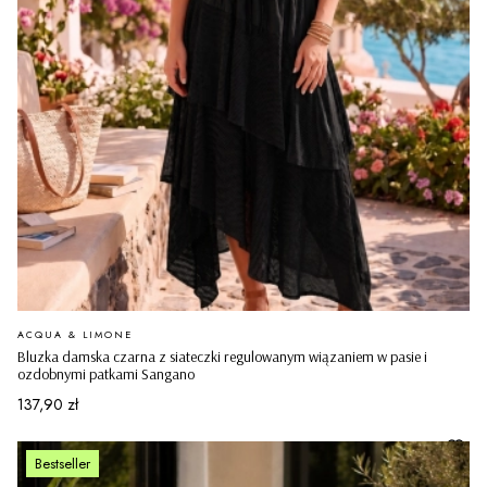
PRODUCENT
ACQUA & LIMONE
Bluzka damska czarna z siateczki regulowanym wiązaniem w pasie i
ozdobnymi patkami Sangano
Cena
137,90 zł
Bestseller