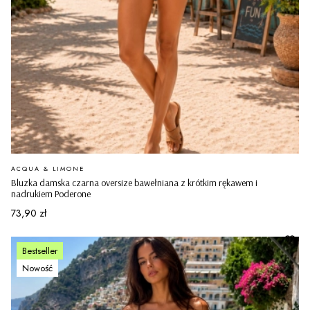
PRODUCENT
ACQUA & LIMONE
Bluzka damska czarna oversize bawełniana z krótkim rękawem i
nadrukiem Poderone
Cena
73,90 zł
Bestseller
Nowość