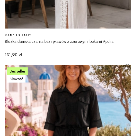
PRODUCENT
MADE IN ITALY
Bluzka damska czarna bez rękawów z ażurowymi bokami Apulia
Cena
131,90 zł
Bestseller
Nowość