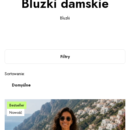
Bluzki damskie
Bluzki
Filtry
Lista produktów
Sortowanie:
Domyślne
Bestseller
Nowość