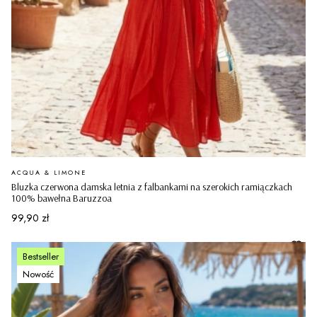
PRODUCENT
ACQUA & LIMONE
Bluzka czerwona damska letnia z falbankami na szerokich ramiączkach
100% bawełna Baruzzoa
Cena
99,90 zł
Bestseller
Nowość