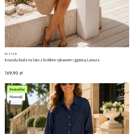
PRODUCENT
MITICA
Koszula biała na lato z krótkim rękawem i gipiurą Lanuza
Cena
169,90 zł
Bestseller
Nowość