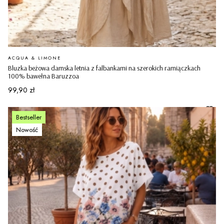
PRODUCENT
ACQUA & LIMONE
Bluzka beżowa damska letnia z falbankami na szerokich ramiączkach
100% bawełna Baruzzoa
Cena
99,90 zł
Bestseller
Nowość