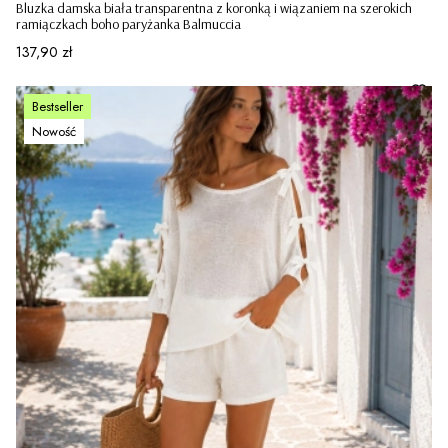
Bluzka damska biała transparentna z koronką i wiązaniem na szerokich
ramiączkach boho paryżanka Balmuccia
Cena
137,90 zł
Bestseller
Nowość