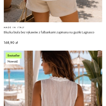
PRODUCENT
MADE IN ITALY
Bluzka biała bez rękawów z falbankami zapinana na guziki Lagnasco
Cena
168,90 zł
Bestseller
Nowość