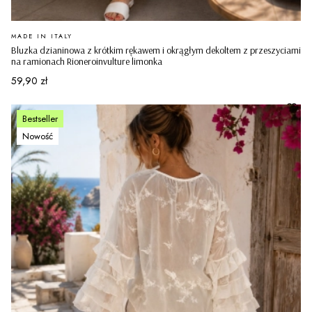
PRODUCENT
MADE IN ITALY
Bluzka dzianinowa z krótkim rękawem i okrągłym dekoltem z przeszyciami
na ramionach Rioneroinvulture limonka
Cena
59,90 zł
Bestseller
Nowość