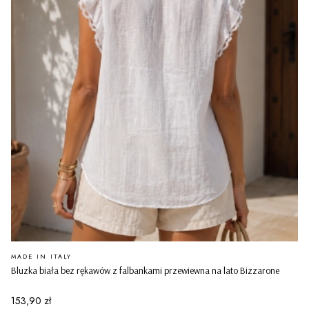
PRODUCENT
MADE IN ITALY
Bluzka biała bez rękawów z falbankami przewiewna na lato Bizzarone
Cena
153,90 zł