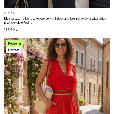
PRODUCENT
MITICA
Bluzka czarna boho z koronkowymi falbanami bez rękawów z wiązaniem
przy dekolcie Posina
Cena
137,90 zł
Bestseller
Nowość