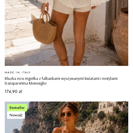
PRODUCENT
MADE IN ITALY
Bluzka ecru mgiełka z falbankami wyszywanymi kwiatami i motylami
transparentna Monesiglio
Cena
174,90 zł
Bestseller
Nowość