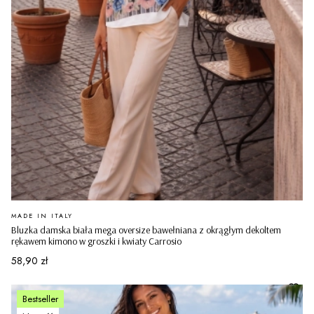
PRODUCENT
MADE IN ITALY
Bluzka damska biała mega oversize bawełniana z okrągłym dekoltem
rękawem kimono w groszki i kwiaty Carrosio
Cena
58,90 zł
Bestseller