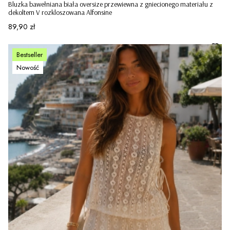
Bluzka bawełniana biała oversize przewiewna z gniecionego materiału z
dekoltem V rozkloszowana Alfonsine
Cena
89,90 zł
Bestseller
Nowość