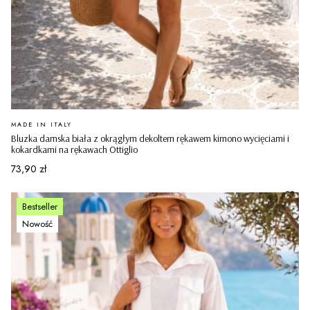
PRODUCENT
MADE IN ITALY
Bluzka damska biała z okrągłym dekoltem rękawem kimono wycięciami i
kokardkami na rękawach Ottiglio
Cena
73,90 zł
Bestseller
Nowość