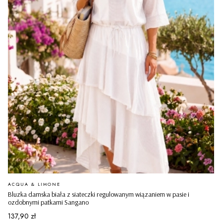
PRODUCENT
ACQUA & LIMONE
Bluzka damska biała z siateczki regulowanym wiązaniem w pasie i
ozdobnymi patkami Sangano
Cena
137,90 zł