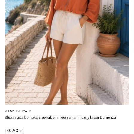
PRODUCENT
MADE IN ITALY
Bluza ruda bombka z suwakiem i kieszeniami luźny fason Dumenza
Cena
140,90 zł