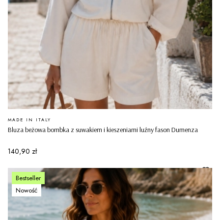
PRODUCENT
MADE IN ITALY
Bluza beżowa bombka z suwakiem i kieszeniami luźny fason Dumenza
Cena
140,90 zł
Bestseller
Nowość