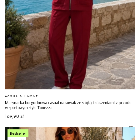
PRODUCENT
ACQUA & LIMONE
Marynarka burgudnowa casual na suwak ze stójką i kieszeniami z przodu
w sportowym stylu Tonezza
Cena
169,90 zł
Bestseller