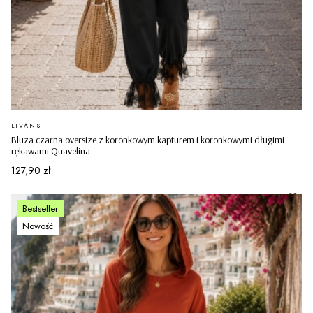
PRODUCENT
LIVANS
Bluza czarna oversize z koronkowym kapturem i koronkowymi długimi
rękawami Quavelina
Cena
127,90 zł
Bestseller
Nowość