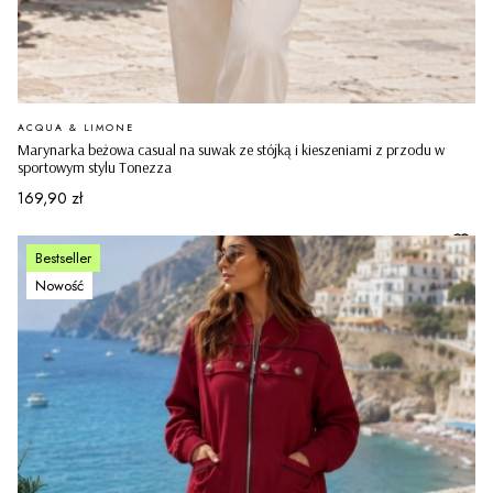
PRODUCENT
ACQUA & LIMONE
Marynarka beżowa casual na suwak ze stójką i kieszeniami z przodu w
sportowym stylu Tonezza
Cena
169,90 zł
Bestseller
Nowość