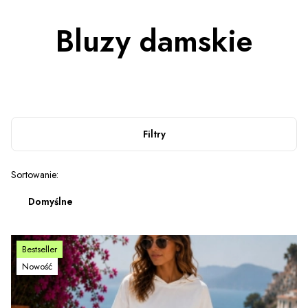
Bluzy damskie
Filtry
Lista produktów
Sortowanie:
Domyślne
Bestseller
Nowość