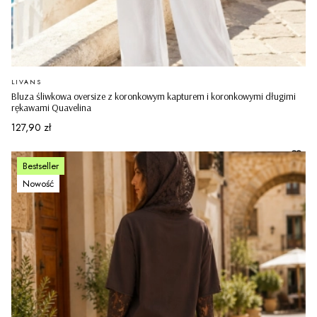
PRODUCENT
LIVANS
Bluza śliwkowa oversize z koronkowym kapturem i koronkowymi długimi
rękawami Quavelina
Cena
127,90 zł
Bestseller
Nowość