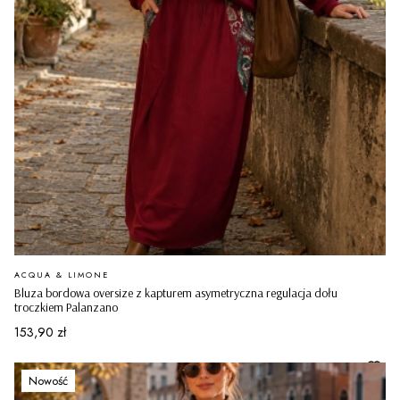
PRODUCENT
ACQUA & LIMONE
Bluza bordowa oversize z kapturem asymetryczna regulacja dołu
troczkiem Palanzano
Cena
153,90 zł
Nowość