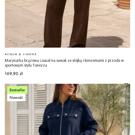
PRODUCENT
ACQUA & LIMONE
Marynarka brązowa casual na suwak ze stójką i kieszeniami z przodu w
sportowym stylu Tonezza
Cena
169,90 zł
Bestseller
Nowość