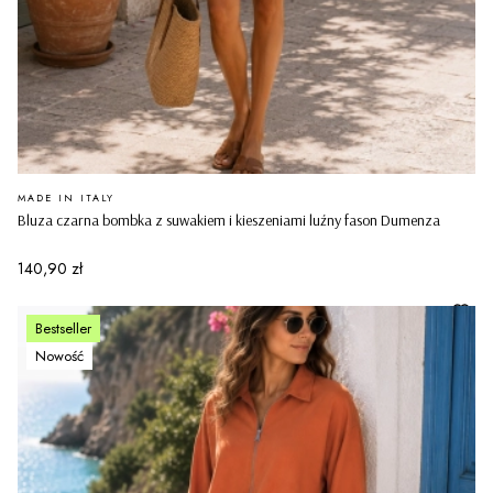
PRODUCENT
MADE IN ITALY
Bluza czarna bombka z suwakiem i kieszeniami luźny fason Dumenza
Cena
140,90 zł
Bestseller
Nowość