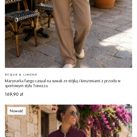
PRODUCENT
ACQUA & LIMONE
Marynarka fango casual na suwak ze stójką i kieszeniami z przodu w
sportowym stylu Tonezza
Cena
169,90 zł
Nowość