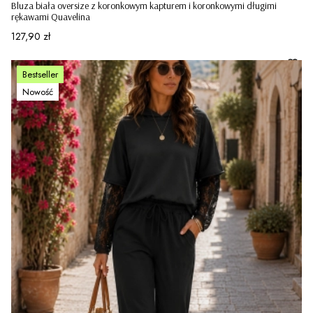
Bluza biała oversize z koronkowym kapturem i koronkowymi długimi
rękawami Quavelina
Cena
127,90 zł
Bestseller
Nowość