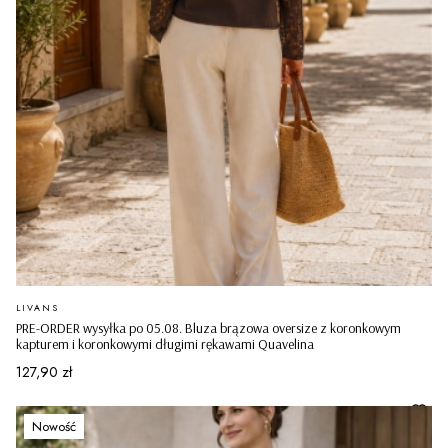
PRODUCENT
LIVANS
PRE-ORDER wysyłka po 05.08. Bluza brązowa oversize z koronkowym
kapturem i koronkowymi długimi rękawami Quavelina
Cena
127,90 zł
Nowość