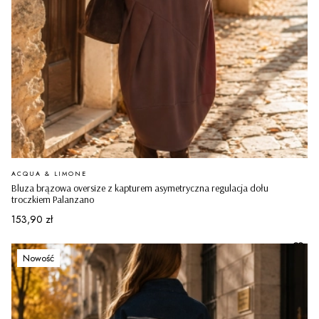
PRODUCENT
ACQUA & LIMONE
Bluza brązowa oversize z kapturem asymetryczna regulacja dołu
troczkiem Palanzano
Cena
153,90 zł
Nowość