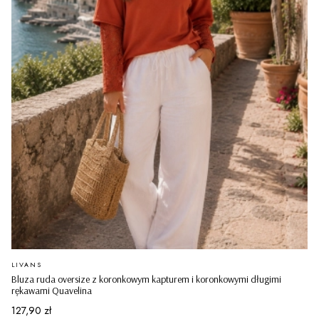
PRODUCENT
LIVANS
Bluza ruda oversize z koronkowym kapturem i koronkowymi długimi
rękawami Quavelina
Cena
127,90 zł