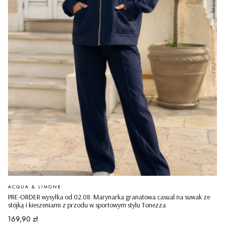
PRODUCENT
ACQUA & LIMONE
PRE-ORDER wysyłka od 02.08. Marynarka granatowa casual na suwak ze
stójką i kieszeniami z przodu w sportowym stylu Tonezza
Cena
169,90 zł