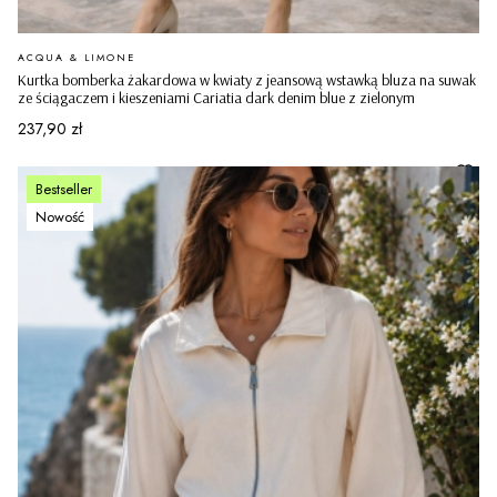
PRODUCENT
ACQUA & LIMONE
Kurtka bomberka żakardowa w kwiaty z jeansową wstawką bluza na suwak
ze ściągaczem i kieszeniami Cariatia dark denim blue z zielonym
Cena
237,90 zł
Bestseller
Nowość