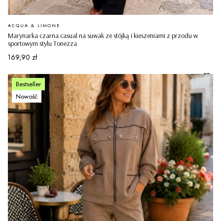
PRODUCENT
ACQUA & LIMONE
Marynarka czarna casual na suwak ze stójką i kieszeniami z przodu w
sportowym stylu Tonezza
Cena
169,90 zł
Bestseller
Nowość