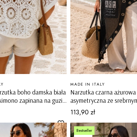
PRODUCENT
LY
MADE IN ITALY
rzutka boho damska biała
Narzutka czarna ażurowa
imono zapinana na guziki
asymetryczna ze srebrnym
Tavernerio
Cena
113,90 zł
Bestseller