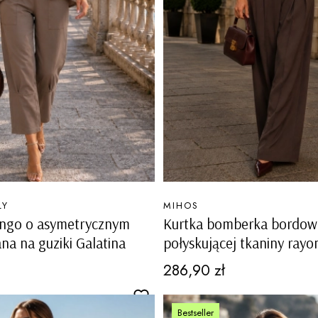
PRODUCENT
LY
MIHOS
ango o asymetrycznym
Kurtka bomberka bordow
ana na guziki Galatina
połyskującej tkaniny rayo
kieszeniami na guziki Paul
Cena
286,90 zł
Bestseller