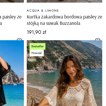
PRODUCENT
ACQUA & LIMONE
 paisley ze
Kurtka żakardowa bordowa paisley ze
a
stójką na suwak Buzzanola
Cena
191,90 zł
Bestseller
Nowość