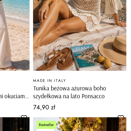
PRODUCENT
MADE IN ITALY
Tunika beżowa ażurowa boho
i okuciami
szydełkowa na lato Ponsacco
Cena
74,90 zł
Bestseller