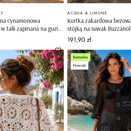
PRODUCENT
LY
ACQUA & LIMONE
iana cynamonowa
Kurtka żakardowa beżowa
w talii zapinana na guziki
stójką na suwak Buzzanol
cargo Meduno
Cena
191,90 zł
Bestseller
Nowość