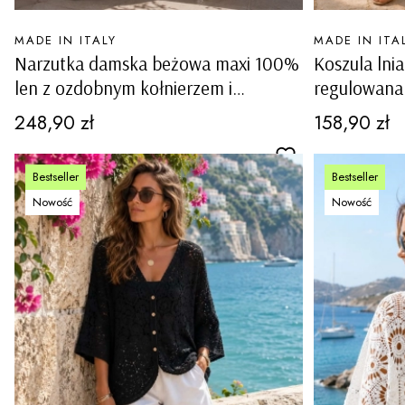
PRODUCENT
PRODUCENT
MADE IN ITALY
MADE IN ITA
Narzutka damska beżowa maxi 100%
Koszula ln
len z ozdobnym kołnierzem i
regulowana 
kieszeniami Nucetto
kieszenie 
Cena
Cena
248,90 zł
158,90 zł
Bestseller
Bestseller
Nowość
Nowość