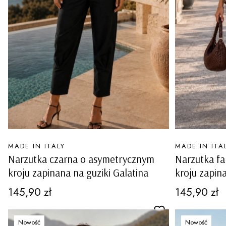
PRODUCENT
PRODUCENT
MADE IN ITALY
MADE IN ITA
Narzutka czarna o asymetrycznym
Narzutka f
kroju zapinana na guziki Galatina
kroju zapin
Cena
Cena
145,90 zł
145,90 zł
Nowość
Nowość