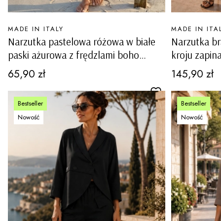
PRODUCENT
PRODUCENT
MADE IN ITALY
MADE IN ITA
Narzutka pastelowa różowa w białe
Narzutka b
paski ażurowa z frędzlami boho
kroju zapin
Valvestino
Cena
Cena
65,90 zł
145,90 zł
Bestseller
Bestseller
Nowość
Nowość