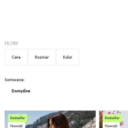
FILTRY
Cena
Rozmiar
Kolor
Koniec filtrów
Lista produktów
Sortowanie:
Domyślne
Bestseller
Bestseller
Nowość
Nowość