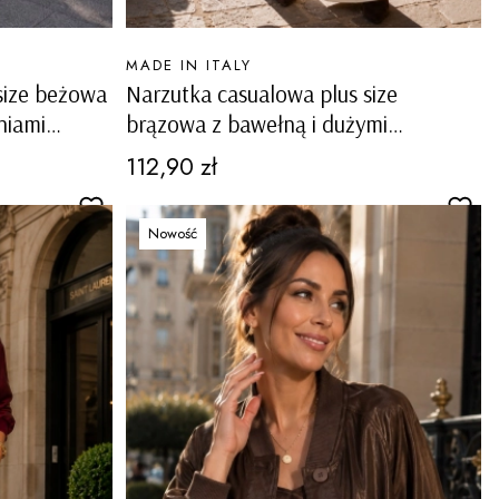
PRODUCENT
MADE IN ITALY
size beżowa
Narzutka casualowa plus size
niami
brązowa z bawełną i dużymi
kieszeniami Tapogliano
Cena
112,90 zł
Nowość