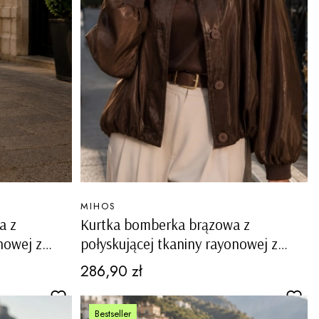
PRODUCENT
MIHOS
a z
Kurtka bomberka brązowa z
nowej z
połyskującej tkaniny rayonowej z
aro
kieszeniami na guziki Paularo
Cena
286,90 zł
Bestseller