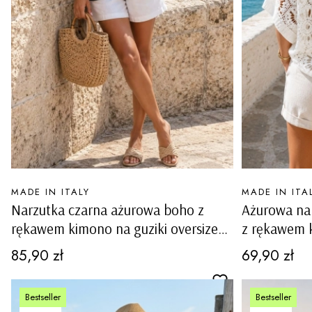
PRODUCENT
PRODUCENT
MADE IN ITALY
MADE IN ITA
Narzutka czarna ażurowa boho z
Ażurowa na
rękawem kimono na guziki oversize
z rękawem k
Tramonti
Fraelacco
Cena
Cena
85,90 zł
69,90 zł
Bestseller
Bestseller