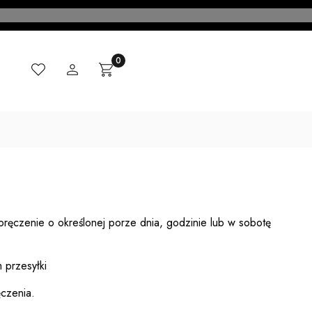
Ulubione
Zaloguj się
Produkty w koszyku: 0. Zobacz szczegóły
Koszyk
CI
MADE IN ITALY
KONTAKT
BLOG
ręczenie o określonej porze dnia, godzinie lub w sobotę
 przesyłki
ęczenia.