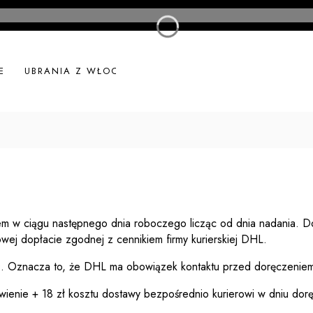
E
UBRANIA Z WŁOCH
UBRANIA LNIANE
NOWOŚ
iem w ciągu następnego dnia roboczego licząc od dnia nadania. Do
wej dopłacie zgodnej z cennikiem firmy kurierskiej DHL.
. Oznacza to, że DHL ma obowiązek kontaktu przed doręczeniem
ówienie + 18 zł kosztu dostawy bezpośrednio kurierowi w dniu dor