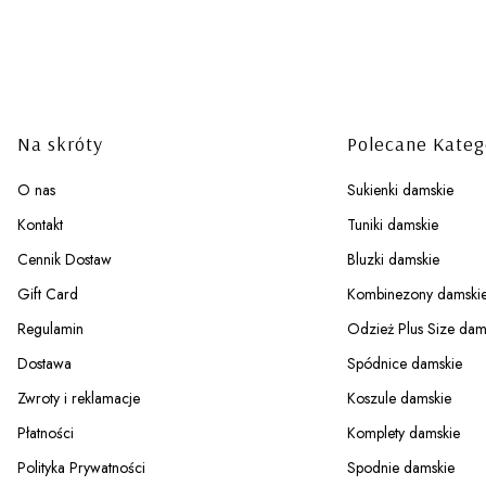
Linki w stopce
Na skróty
Polecane Kateg
O nas
Sukienki damskie
Kontakt
Tuniki damskie
Cennik Dostaw
Bluzki damskie
Gift Card
Kombinezony damski
Regulamin
Odzież Plus Size dam
Dostawa
Spódnice damskie
Zwroty i reklamacje
Koszule damskie
Płatności
Komplety damskie
Polityka Prywatności
Spodnie damskie