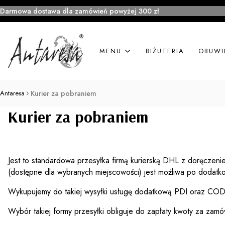
Darmowa dostawa dla zamówień powyżej 300 zł
MENU
BIŻUTERIA
OBUWI
Antaresa
Kurier za pobraniem
Kurier za pobraniem
Jest to standardowa przesyłka firmą kurierską DHL z doręczen
(dostępne dla wybranych miejscowości) jest możliwa po dodatko
Wykupujemy do takiej wysyłki usługę dodatkową PDI oraz COD
Wybór takiej formy przesyłki obliguje do zapłaty kwoty za zam