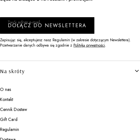
Twój adres e-mail
DOŁĄCZ DO NEWSLETTERA
Zapisując się, akceptujesz nasz Regulamin (w zakresie dotyczącym Newslettera).
Przetwarzanie danych odbywa się zgodnie z
Polityką prywatności
.
Linki w stopce
Na skróty
O nas
Kontakt
Cennik Dostaw
Gift Card
Regulamin
Dostawa