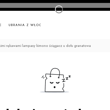
E
UBRANIA Z WŁOCH
UBRANIA LNIANE
NOWOŚ
tkimi rękawami lampasy kimono ściągacz u dołu granatowa