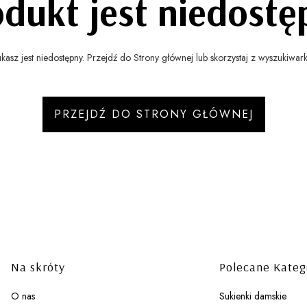
odukt jest niedostę
asz jest niedostępny. Przejdź do Strony głównej lub skorzystaj z wyszukiwarki,
PRZEJDŹ DO STRONY GŁÓWNEJ
Linki w stopce
Na skróty
Polecane Kateg
O nas
Sukienki damskie