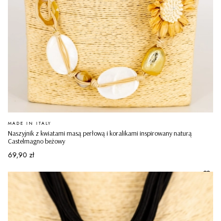
PRODUCENT
MADE IN ITALY
Naszyjnik z kwiatami masą perłową i koralikami inspirowany naturą
Castelmagno beżowy
Cena
69,90 zł