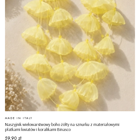
PRODUCENT
MADE IN ITALY
Naszyjnik wielowarstwowy boho żółty na sznurku z materiałowymi
płatkami kwiatów i koralikami Binasco
Cena
59,90 zł