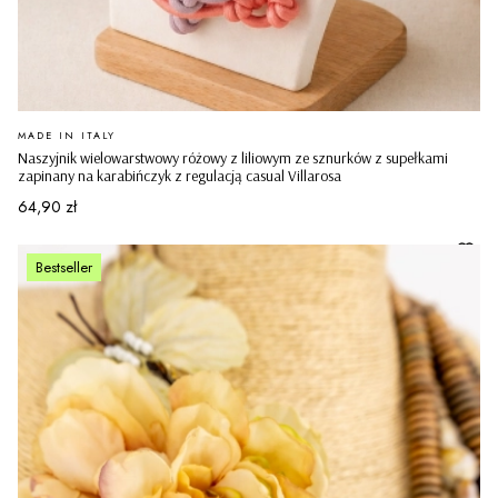
PRODUCENT
MADE IN ITALY
Naszyjnik wielowarstwowy różowy z liliowym ze sznurków z supełkami
zapinany na karabińczyk z regulacją casual Villarosa
Cena
64,90 zł
Bestseller