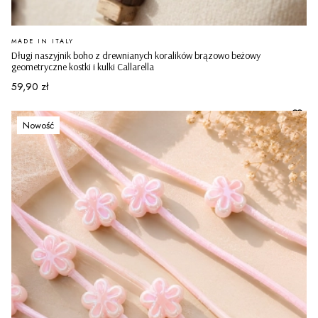
PRODUCENT
MADE IN ITALY
Długi naszyjnik boho z drewnianych koralików brązowo beżowy
geometryczne kostki i kulki Callarella
Cena
59,90 zł
Nowość