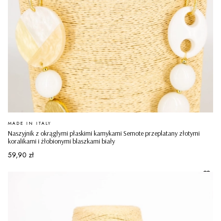
PRODUCENT
MADE IN ITALY
Naszyjnik z okrągłymi płaskimi kamykami Semote przeplatany złotymi
koralikami i żłobionymi blaszkami biały
Cena
59,90 zł