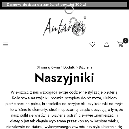
Darmowa dostawa dla zamówień powyżej 300 zł
Menu
Ulubione
Zaloguj się
Produ
Kosz
Strona główna
Dodatki
Biżuteria
Naszyjniki
Większość z nas wzbogaca swoje codzienne stylizacje biżuterią.
Kolorowe naszyjniki
, broszka przypięta do płaszcza, ulubiony
pierścionek na palcu, bransoletka od przyjaciółki czy kolczyki od męża
– to właśnie te elementy, choć niepozorne, często decydują o tym, że
nasz outfit się wyróżnia. Biżuteria potrafi ciekawie „namieszać” i
dlatego jest tak chętnie wybierana przez kobiety w każdym wieku,
niezależnie od statusu, wykonywanego zawodu czy stylu ubierania się.