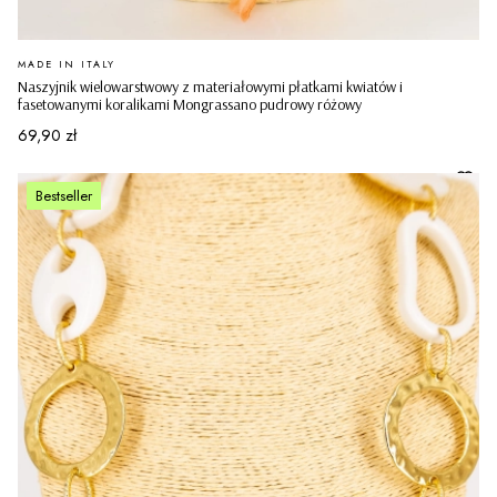
PRODUCENT
MADE IN ITALY
Naszyjnik wielowarstwowy z materiałowymi płatkami kwiatów i
fasetowanymi koralikami Mongrassano pudrowy różowy
Cena
69,90 zł
Bestseller