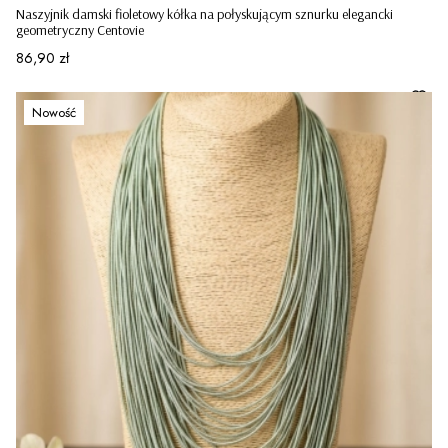
Naszyjnik damski fioletowy kółka na połyskującym sznurku elegancki
geometryczny Centovie
Cena
86,90 zł
Nowość