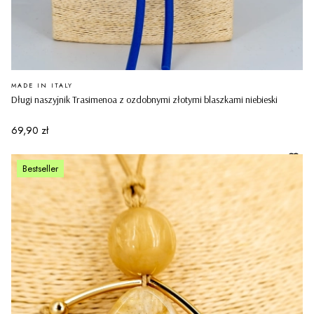
PRODUCENT
MADE IN ITALY
Długi naszyjnik Trasimenoa z ozdobnymi złotymi blaszkami niebieski
Cena
69,90 zł
Bestseller