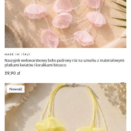
PRODUCENT
MADE IN ITALY
Naszyjnik wielowarstwowy boho pudrowy róż na sznurku z materiałowymi
płatkami kwiatów i koralikami Binasco
Cena
59,90 zł
Nowość