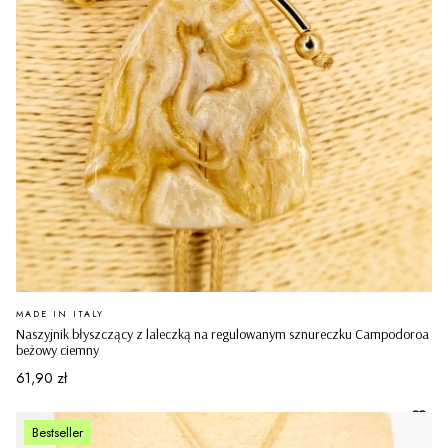
PRODUCENT
MADE IN ITALY
Naszyjnik błyszczący z laleczką na regulowanym sznureczku Campodoroa
beżowy ciemny
Cena
61,90 zł
Bestseller