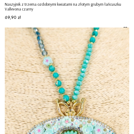
Naszyjnik z trzema ozdobnymi kwiatami na złotym grubym łańcuszku
Vallevona czarny
Cena
69,90 zł