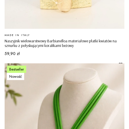
PRODUCENT
MADE IN ITALY
Naszyjnik wielowarstwowy Barbianelloa materiałowe płatki kwiatów na
sznurku z połyskującymi koralikami beżowy
Cena
59,90 zł
Bestseller
Nowość