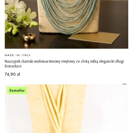
PRODUCENT
MADE IN ITALY
Naszyjnik damski wielowarstwowy miętowy ze złotą nitką elegancki długi
Bonaduce
Cena
74,90 zł
Bestseller