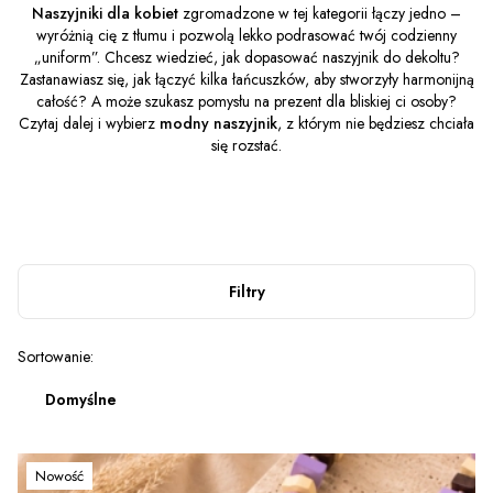
Naszyjniki dla kobiet
zgromadzone w tej kategorii łączy jedno –
wyróżnią cię z tłumu i pozwolą lekko podrasować twój codzienny
„uniform”. Chcesz wiedzieć, jak dopasować naszyjnik do dekoltu?
Zastanawiasz się, jak łączyć kilka łańcuszków, aby stworzyły harmonijną
całość? A może szukasz pomysłu na prezent dla bliskiej ci osoby?
Czytaj dalej i wybierz
modny naszyjnik
, z którym nie będziesz chciała
się rozstać.
Filtry
Lista produktów
Sortowanie:
Domyślne
Nowość