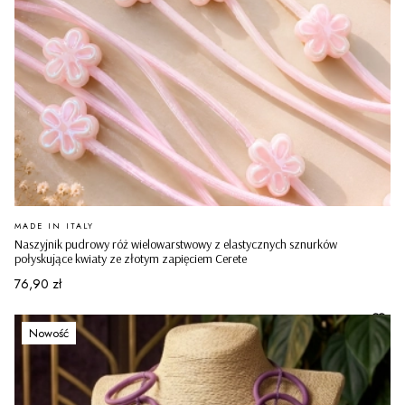
PRODUCENT
MADE IN ITALY
Naszyjnik pudrowy róż wielowarstwowy z elastycznych sznurków
połyskujące kwiaty ze złotym zapięciem Cerete
Cena
76,90 zł
Nowość