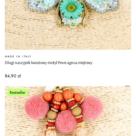
PRODUCENT
MADE IN ITALY
Długi naszyjnik kwiatowy motyl Peveragnoa miętowy
Cena
84,90 zł
Bestseller