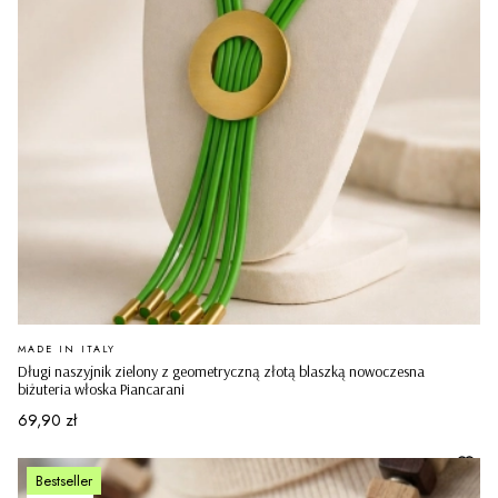
PRODUCENT
MADE IN ITALY
Długi naszyjnik zielony z geometryczną złotą blaszką nowoczesna
biżuteria włoska Piancarani
Cena
69,90 zł
Bestseller