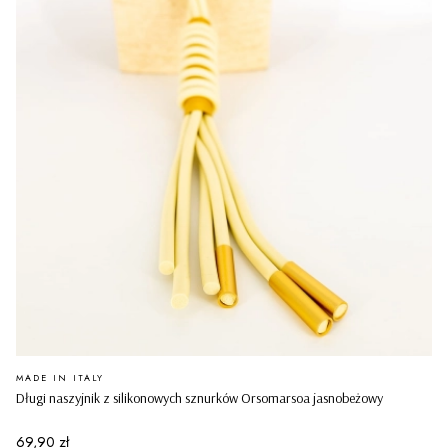
PRODUCENT
MADE IN ITALY
Długi naszyjnik z silikonowych sznurków Orsomarsoa jasnobeżowy
Cena
69,90 zł