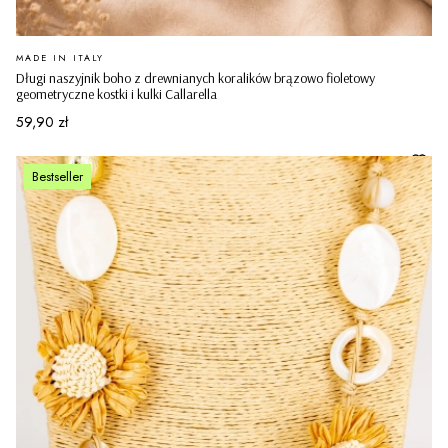
PRODUCENT
MADE IN ITALY
Długi naszyjnik boho z drewnianych koralików brązowo fioletowy
geometryczne kostki i kulki Callarella
Cena
59,90 zł
Bestseller