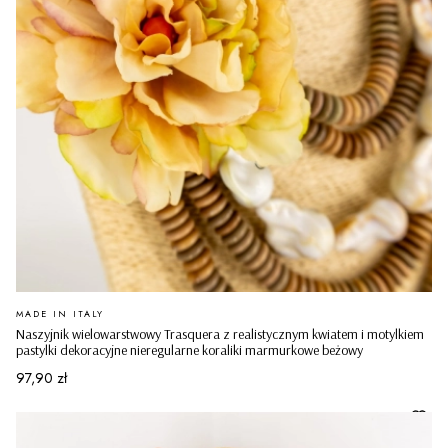
PRODUCENT
MADE IN ITALY
Naszyjnik wielowarstwowy Trasquera z realistycznym kwiatem i motylkiem
pastylki dekoracyjne nieregularne koraliki marmurkowe beżowy
Cena
97,90 zł