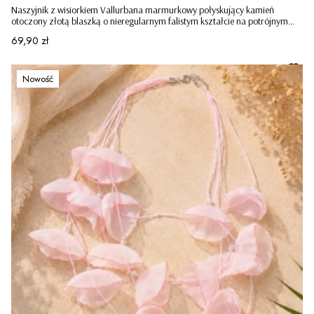
Naszyjnik z wisiorkiem Vallurbana marmurkowy połyskujący kamień
otoczony złotą blaszką o nieregularnym falistym kształcie na potrójnym
sznureczku czarny
Cena
69,90 zł
Nowość