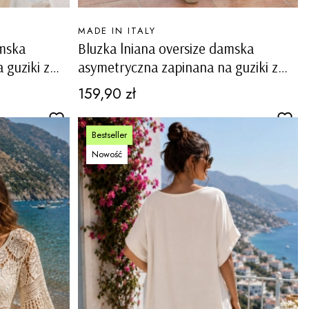
PRODUCENT
MADE IN ITALY
amska
Bluzka lniana oversize damska
 guziki z
asymetryczna zapinana na guziki z
kawach
ozdobnym ażurem na rękawach
Cena
159,90 zł
Rubiana fango
Bestseller
Nowość