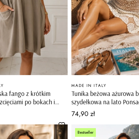
PRODUCENT
LY
MADE IN ITALY
ka fango z krótkim
Tunika beżowa ażurowa 
cięciami po bokach i
szydełkowa na lato Ponsa
casual plus size Marinello
Cena
74,90 zł
Bestseller