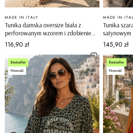
PRODUCENT
PRODUCENT
MADE IN ITALY
MADE IN ITA
Tunika damska oversize biała z
Tunika szar
perforowanym wzorem i zdobieniem
satynowym 
biżuteryjnym Navacchio
Cirevani
Cena
Cena
116,90 zł
145,90 zł
Bestseller
Bestseller
Nowość
Nowość