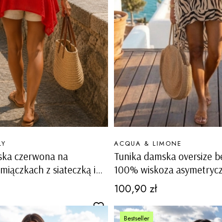
PRODUCENT
LY
ACQUA & LIMONE
ska czerwona na
Tunika damska oversize 
miączkach z siateczką i
100% wiskoza asymetryc
o bokach Pralungo
zwierzęcy Pardossi
Cena
100,90 zł
Bestseller