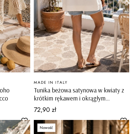
PRODUCENT
MADE IN ITALY
boho
Tunika beżowa satynowa w kwiaty z
cco
krótkim rękawem i okrągłym
dekoltem Montemezzo
Cena
72,90 zł
Nowość