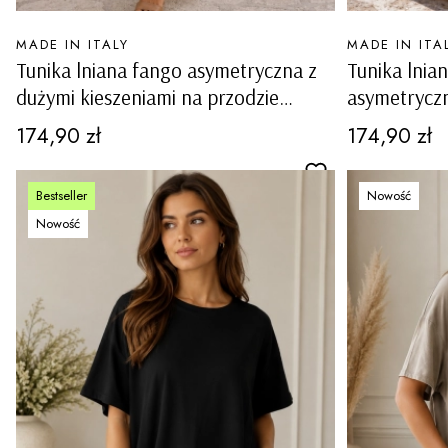
PRODUCENT
PRODUCENT
MADE IN ITALY
MADE IN ITA
Tunika lniana fango asymetryczna z
Tunika lnia
dużymi kieszeniami na przodzie
asymetryczn
Albavilla
na przodzie 
Cena
Cena
174,90 zł
174,90 zł
Bestseller
Nowość
Nowość