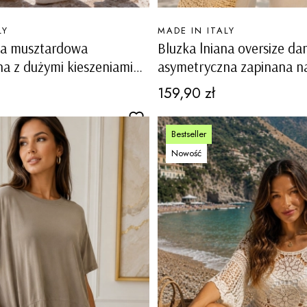
PRODUCENT
LY
MADE IN ITALY
na musztardowa
Bluzka lniana oversize d
a z dużymi kieszeniami
asymetryczna zapinana na
Albavilla
ozdobnym ażurem na rę
Cena
159,90 zł
Rubiana biała
Bestseller
Nowość