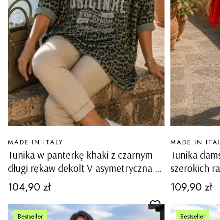
PRODUCENT
PRODUCENT
MADE IN ITALY
MADE IN ITA
Tunika w panterkę khaki z czarnym
Tunika dam
długi rękaw dekolt V asymetryczna ze
szerokich ra
srebrnym napisem Ornavasso
regulacją p
Cena
Cena
104,90 zł
109,90 zł
Bestseller
Bestseller