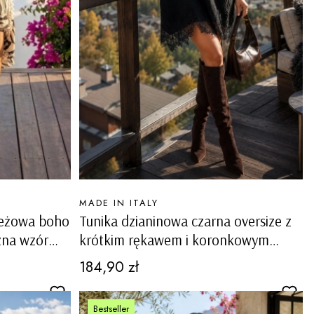
PRODUCENT
MADE IN ITALY
beżowa boho
Tunika dzianinowa czarna oversize z
zna wzór
krótkim rękawem i koronkowym
dołem Sagunto
Cena
184,90 zł
Bestseller