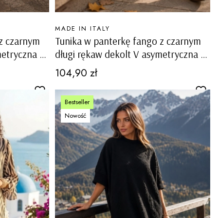
PRODUCENT
MADE IN ITALY
 z czarnym
Tunika w panterkę fango z czarnym
metryczna ze
długi rękaw dekolt V asymetryczna ze
asso
srebrnym napisem Ornavasso
Cena
104,90 zł
Bestseller
Nowość