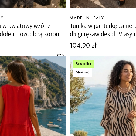
PRODUCENT
LY
MADE IN ITALY
a w kwiatowy wzór z
Tunika w panterkę camel
dołem i ozdobną koronką
długi rękaw dekolt V asy
srebrnym napisem Ornav
Cena
104,90 zł
Bestseller
Nowość