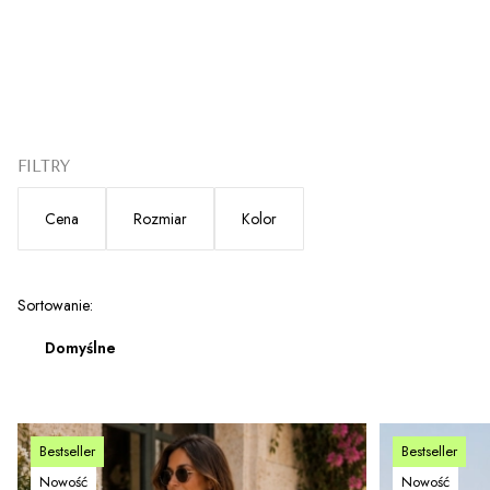
FILTRY
Cena
Rozmiar
Kolor
Koniec filtrów
Lista produktów
Sortowanie:
Domyślne
Bestseller
Bestseller
Nowość
Nowość