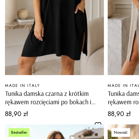
PRODUCENT
PRODUCENT
MADE IN ITALY
MADE IN ITA
Tunika damska czarna z krótkim
Tunika dams
rękawem rozcięciami po bokach i
rękawem roz
kieszeniami casual plus size Marinello
kieszeniami 
Cena
Cena
88,90 zł
88,90 zł
Bestseller
Nowość