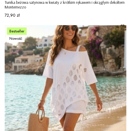
Tunika beżowa satynowa w kwiaty z krótkim rękawem i okrągłym dekoltem
Montemezzo
Cena
72,90 zł
Bestseller
Nowość