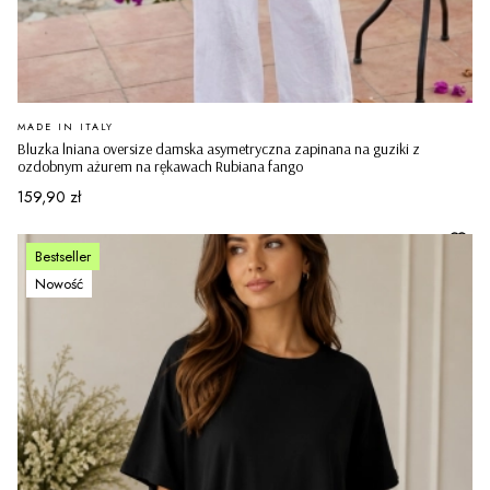
PRODUCENT
MADE IN ITALY
Bluzka lniana oversize damska asymetryczna zapinana na guziki z
ozdobnym ażurem na rękawach Rubiana fango
Cena
159,90 zł
Bestseller
Nowość