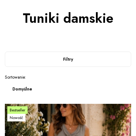
Tuniki damskie
Filtry
Lista produktów
Sortowanie:
Domyślne
Bestseller
Nowość