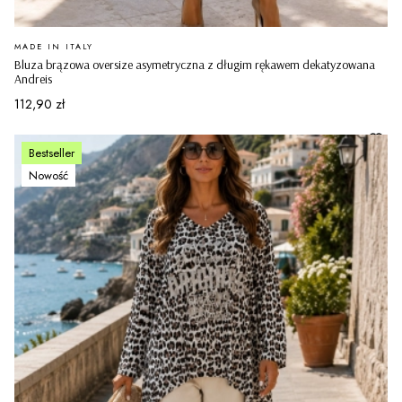
PRODUCENT
MADE IN ITALY
Bluza brązowa oversize asymetryczna z długim rękawem dekatyzowana
Andreis
Cena
112,90 zł
Bestseller
Nowość