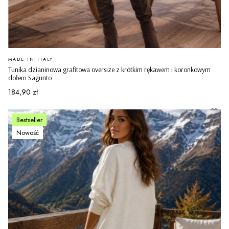
PRODUCENT
MADE IN ITALY
Tunika dzianinowa grafitowa oversize z krótkim rękawem i koronkowym
dołem Sagunto
Cena
184,90 zł
Bestseller
Nowość