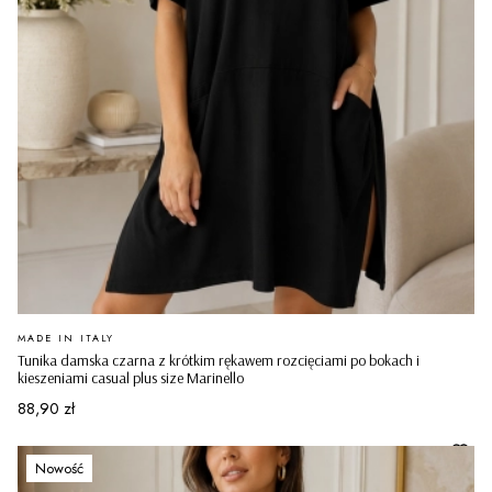
PRODUCENT
MADE IN ITALY
Tunika damska czarna z krótkim rękawem rozcięciami po bokach i
kieszeniami casual plus size Marinello
Cena
88,90 zł
Nowość