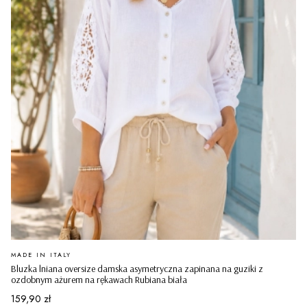
PRODUCENT
MADE IN ITALY
Bluzka lniana oversize damska asymetryczna zapinana na guziki z
ozdobnym ażurem na rękawach Rubiana biała
Cena
159,90 zł