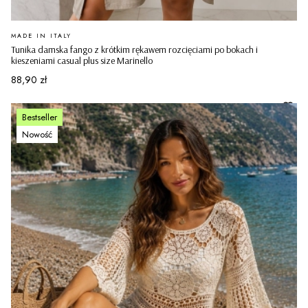
PRODUCENT
MADE IN ITALY
Tunika damska fango z krótkim rękawem rozcięciami po bokach i
kieszeniami casual plus size Marinello
Cena
88,90 zł
Bestseller
Nowość