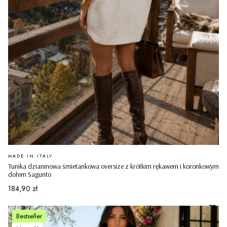
PRODUCENT
MADE IN ITALY
Tunika dzianinowa śmietankowa oversize z krótkim rękawem i koronkowym
dołem Sagunto
Cena
184,90 zł
Bestseller