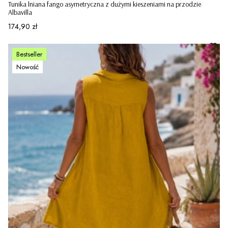
Tunika lniana fango asymetryczna z dużymi kieszeniami na przodzie
Albavilla
Cena
174,90 zł
Bestseller
Nowość