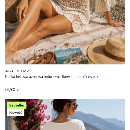
PRODUCENT
MADE IN ITALY
Tunika beżowa ażurowa boho szydełkowa na lato Ponsacco
Cena
74,90 zł
Bestseller
Nowość