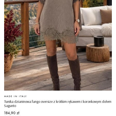
PRODUCENT
MADE IN ITALY
Tunika dzianinowa fango oversize z krótkim rękawem i koronkowym dołem
Sagunto
Cena
184,90 zł