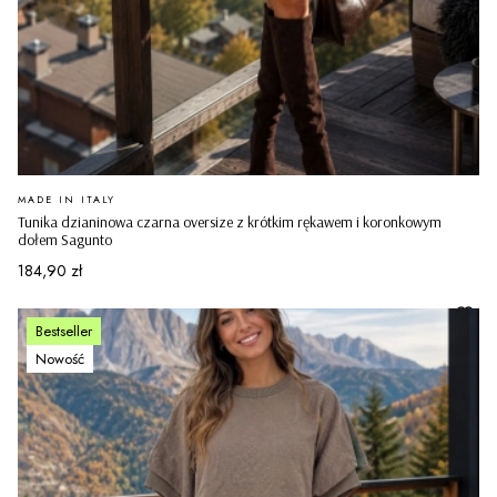
PRODUCENT
MADE IN ITALY
Tunika dzianinowa czarna oversize z krótkim rękawem i koronkowym
dołem Sagunto
Cena
184,90 zł
Bestseller
Nowość