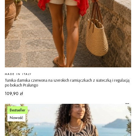
PRODUCENT
MADE IN ITALY
Tunika damska czerwona na szerokich ramiączkach z siateczką i regulacją
po bokach Pralungo
Cena
109,90 zł
Bestseller
Nowość