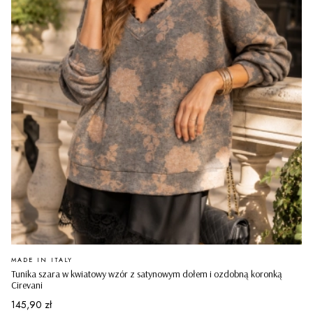
PRODUCENT
MADE IN ITALY
Tunika szara w kwiatowy wzór z satynowym dołem i ozdobną koronką
Cirevani
Cena
145,90 zł