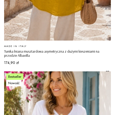
PRODUCENT
MADE IN ITALY
Tunika lniana musztardowa asymetryczna z dużymi kieszeniami na
przodzie Albavilla
Cena
174,90 zł
Bestseller
Nowość