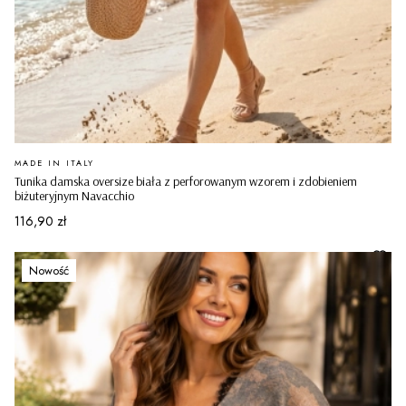
PRODUCENT
MADE IN ITALY
Tunika damska oversize biała z perforowanym wzorem i zdobieniem
biżuteryjnym Navacchio
Cena
116,90 zł
Nowość