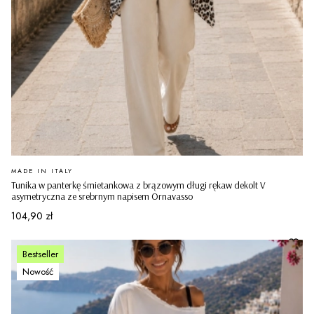
PRODUCENT
MADE IN ITALY
Tunika w panterkę śmietankowa z brązowym długi rękaw dekolt V
asymetryczna ze srebrnym napisem Ornavasso
Cena
104,90 zł
Bestseller
Nowość