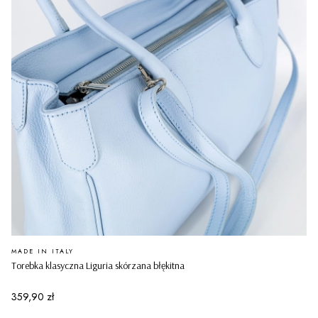
PRODUCENT
MADE IN ITALY
Torebka klasyczna Liguria skórzana błękitna
Cena
359,90 zł