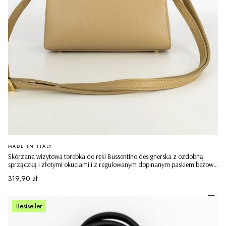
PRODUCENT
MADE IN ITALY
Skórzana wizytowa torebka do ręki Bussentino designerska z ozdobną
sprzączką i złotymi okuciami i z regulowanym dopinanym paskiem beżowa
ciemna
Cena
319,90 zł
Bestseller