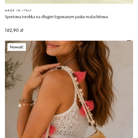
PRODUCENT
MADE IN ITALY
Sportowa torebka na długim logowanym pasku malachitowa
Cena
162,90 zł
Nowość