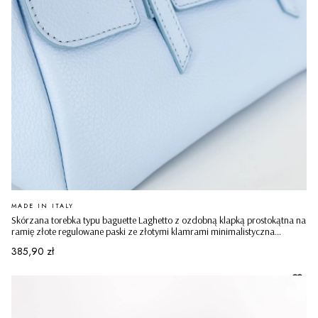
PRODUCENT
MADE IN ITALY
Skórzana torebka typu baguette Laghetto z ozdobną klapką prostokątna na
ramię złote regulowane paski ze złotymi klamrami minimalistyczna
casualowa błękitna
Cena
385,90 zł