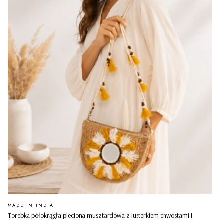
PRODUCENT
MADE IN INDIA
Torebka półokrągła pleciona musztardowa z lusterkiem chwostami i