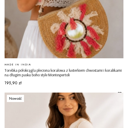
PRODUCENT
MADE IN INDIA
Torebka półokrągła pleciona koralowa z lusterkiem chwostami i koralikami
na długim pasku boho style Montespertoli
Cena
195,90 zł
Nowość