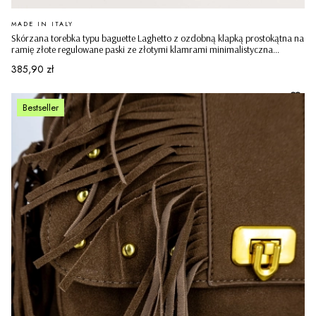
PRODUCENT
MADE IN ITALY
Skórzana torebka typu baguette Laghetto z ozdobną klapką prostokątna na
ramię złote regulowane paski ze złotymi klamrami minimalistyczna
casualowa pudrowy róż
Cena
385,90 zł
Bestseller