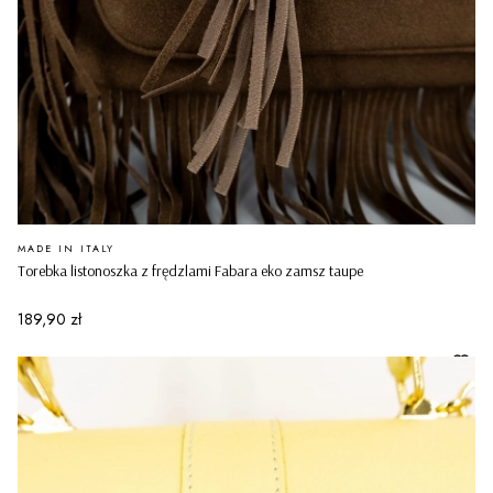
PRODUCENT
MADE IN ITALY
Torebka listonoszka z frędzlami Fabara eko zamsz taupe
Cena
189,90 zł