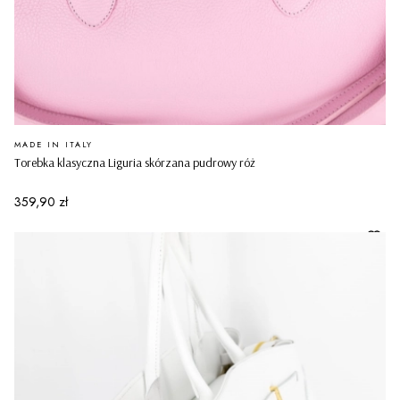
PRODUCENT
MADE IN ITALY
Torebka klasyczna Liguria skórzana pudrowy róż
Cena
359,90 zł