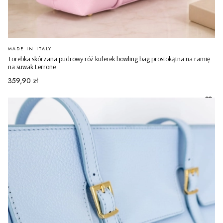
PRODUCENT
MADE IN ITALY
Torebka skórzana pudrowy róż kuferek bowling bag prostokątna na ramię
na suwak Lerrone
Cena
359,90 zł