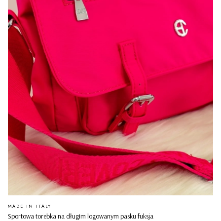
PRODUCENT
MADE IN ITALY
Sportowa torebka na długim logowanym pasku fuksja