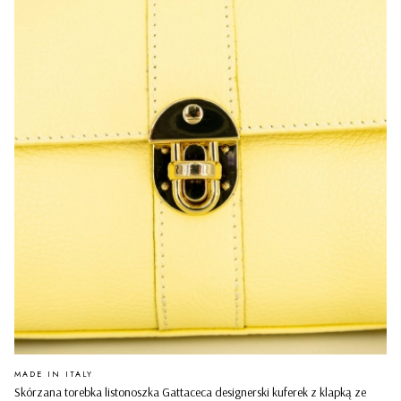
PRODUCENT
MADE IN ITALY
Skórzana torebka listonoszka Gattaceca designerski kuferek z klapką ze