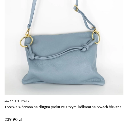
PRODUCENT
MADE IN ITALY
Torebka skórzana na długim pasku ze złotymi kółkami na bokach błękitna
Cena
239,90 zł