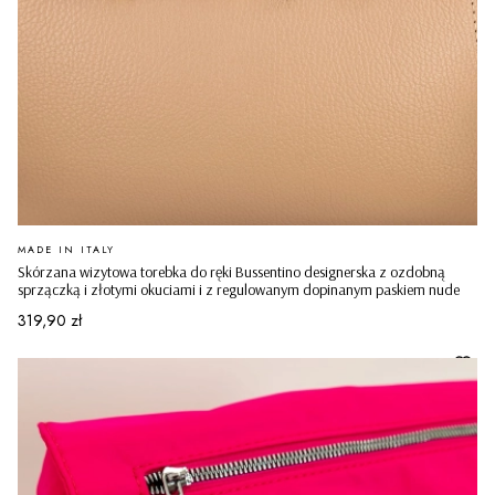
PRODUCENT
MADE IN ITALY
Skórzana wizytowa torebka do ręki Bussentino designerska z ozdobną
sprzączką i złotymi okuciami i z regulowanym dopinanym paskiem nude
Cena
319,90 zł