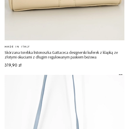
PRODUCENT
MADE IN ITALY
Skórzana torebka listonoszka Gattaceca designerski kuferek z klapką ze
złotymi okuciami z długim regulowanym paskiem beżowa
Cena
319,90 zł