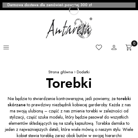
Darmowa dostawa dla zamówień powyżej 300 zł
Menu
Ulubione
Zaloguj się
Produ
Kosz
Strona główna
Dodatki
Torebki
Nie będzie to stwierdzenie kontrowersyjne, jeśli powiemy, że
torebki
skórzane
to prawdziwy niezbędnik kobiecej garderoby. Każda z nas
ma swoją ulubioną – część z nas zmienia torebki w zależności od
stylizacji, część szuka modelu, który będzie pasował do wszystkich
elementów składających się na szafę kapsułową. Torebka damska to
jeden z najważniejszych detali, które wiele mówią o naszym stylu. Wiele
kobiet stawia torebkę zaraz obok butów w swojej hierarchii