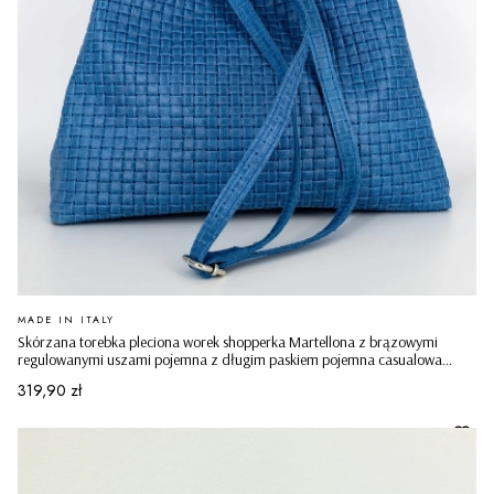
PRODUCENT
MADE IN ITALY
Skórzana torebka pleciona worek shopperka Martellona z brązowymi
regulowanymi uszami pojemna z długim paskiem pojemna casualowa
niebieska
Cena
319,90 zł