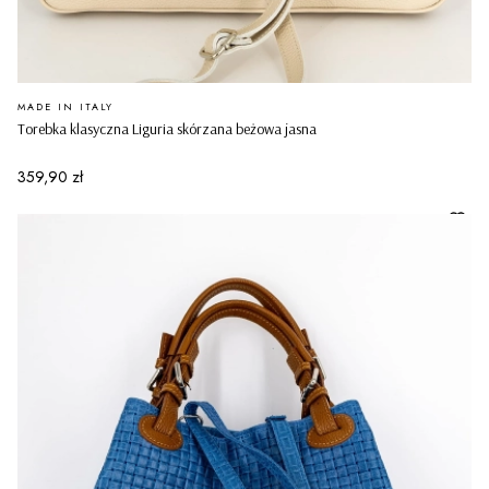
PRODUCENT
MADE IN ITALY
Torebka klasyczna Liguria skórzana beżowa jasna
Cena
359,90 zł