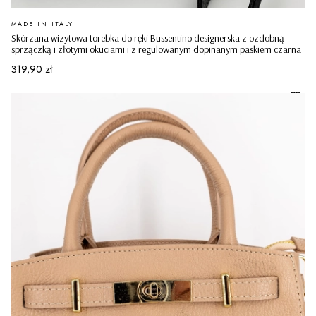
PRODUCENT
MADE IN ITALY
Skórzana wizytowa torebka do ręki Bussentino designerska z ozdobną
sprzączką i złotymi okuciami i z regulowanym dopinanym paskiem czarna
Cena
319,90 zł