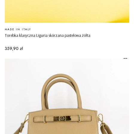
PRODUCENT
MADE IN ITALY
Torebka klasyczna Liguria skórzana pastelowa żółta
Cena
359,90 zł