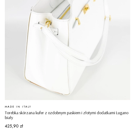
PRODUCENT
MADE IN ITALY
Torebka skórzana kufer z ozdobnym paskiem i złotymi dodatkami Lugano
biały
Cena
425,90 zł