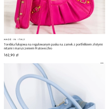
PRODUCENT
MADE IN ITALY
Torebka fuksjowa na regulowanym pasku na zamek z portfelikiem złotymi
nitami i marszczeniem Pratovecchio
Cena
162,90 zł