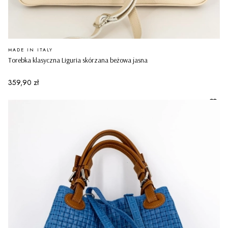
PRODUCENT
MADE IN ITALY
Torebka klasyczna Liguria skórzana beżowa jasna
Cena
359,90 zł