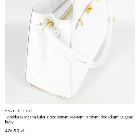
PRODUCENT
MADE IN ITALY
Torebka skórzana kufer z ozdobnym paskiem i złotymi dodatkami Lugano
biały
Cena
425,90 zł