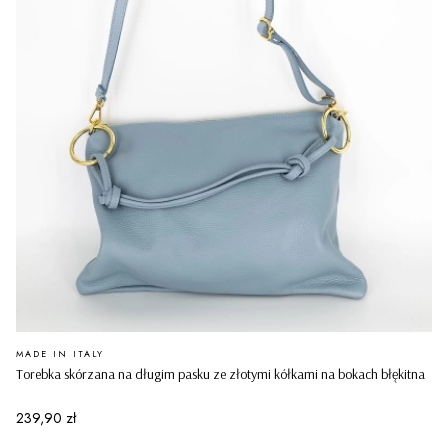
PRODUCENT
MADE IN ITALY
Torebka skórzana na długim pasku ze złotymi kółkami na bokach błękitna
Cena
239,90 zł