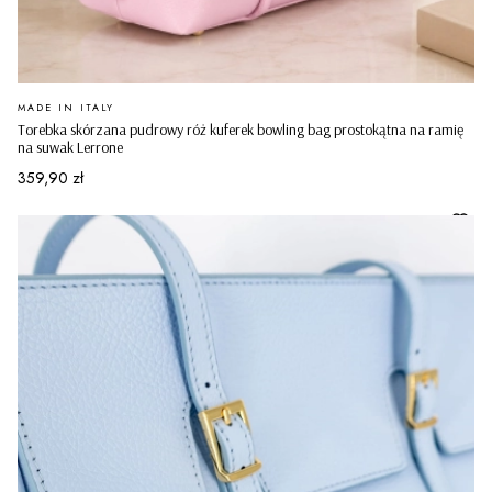
PRODUCENT
MADE IN ITALY
Torebka skórzana pudrowy róż kuferek bowling bag prostokątna na ramię
na suwak Lerrone
Cena
359,90 zł