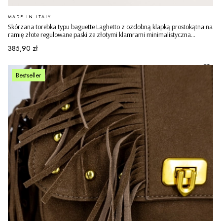
PRODUCENT
MADE IN ITALY
Skórzana torebka typu baguette Laghetto z ozdobną klapką prostokątna na
ramię złote regulowane paski ze złotymi klamrami minimalistyczna
casualowa pudrowy róż
Cena
385,90 zł
Bestseller