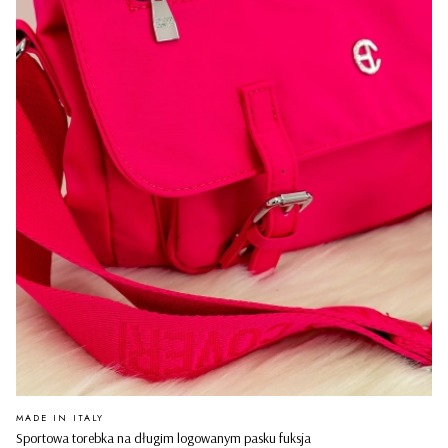
PRODUCENT
MADE IN ITALY
Sportowa torebka na długim logowanym pasku fuksja