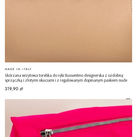
PRODUCENT
MADE IN ITALY
Skórzana wizytowa torebka do ręki Bussentino designerska z ozdobną
sprzączką i złotymi okuciami i z regulowanym dopinanym paskiem nude
Cena
319,90 zł