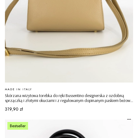
PRODUCENT
MADE IN ITALY
Skórzana wizytowa torebka do ręki Bussentino designerska z ozdobną
sprzączką i złotymi okuciami i z regulowanym dopinanym paskiem beżowa
ciemna
Cena
319,90 zł
Bestseller