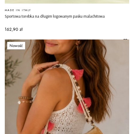
PRODUCENT
MADE IN ITALY
Sportowa torebka na długim logowanym pasku malachitowa
Cena
162,90 zł
Nowość