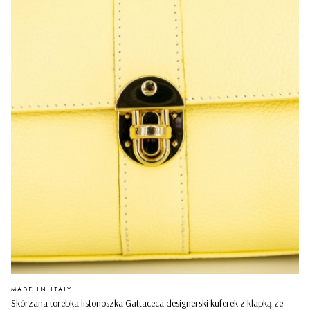
PRODUCENT
MADE IN ITALY
Skórzana torebka listonoszka Gattaceca designerski kuferek z klapką ze