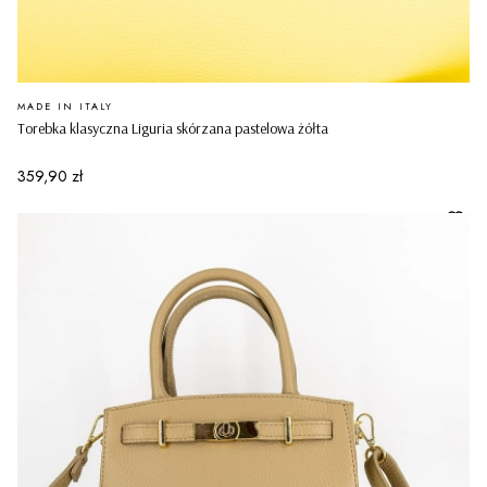
PRODUCENT
MADE IN ITALY
Torebka klasyczna Liguria skórzana pastelowa żółta
Cena
359,90 zł