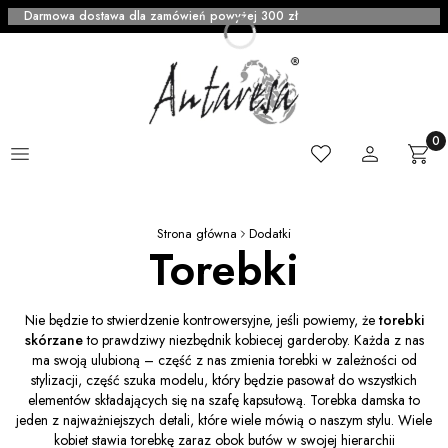
Darmowa dostawa dla zamówień powyżej 300 zł
Menu
Ulubione
Zaloguj się
Produ
Kosz
Strona główna
Dodatki
Torebki
Nie będzie to stwierdzenie kontrowersyjne, jeśli powiemy, że
torebki
skórzane
to prawdziwy niezbędnik kobiecej garderoby. Każda z nas
ma swoją ulubioną – część z nas zmienia torebki w zależności od
stylizacji, część szuka modelu, który będzie pasował do wszystkich
elementów składających się na szafę kapsułową. Torebka damska to
jeden z najważniejszych detali, które wiele mówią o naszym stylu. Wiele
kobiet stawia torebkę zaraz obok butów w swojej hierarchii