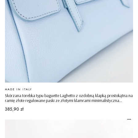
PRODUCENT
MADE IN ITALY
Skórzana torebka typu baguette Laghetto z ozdobną klapką prostokątna na
ramię złote regulowane paski ze złotymi klamrami minimalistyczna
casualowa błękitna
Cena
385,90 zł