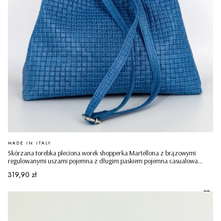
PRODUCENT
MADE IN ITALY
Skórzana torebka pleciona worek shopperka Martellona z brązowymi
regulowanymi uszami pojemna z długim paskiem pojemna casualowa
niebieska
Cena
319,90 zł