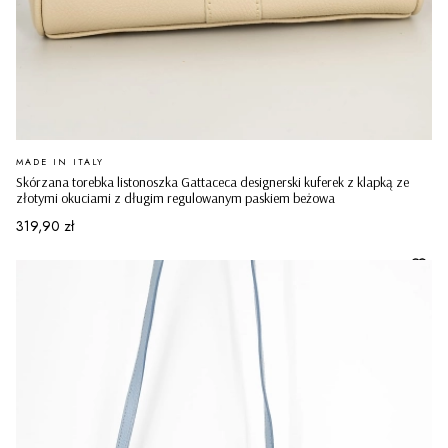
PRODUCENT
MADE IN ITALY
Skórzana torebka listonoszka Gattaceca designerski kuferek z klapką ze
złotymi okuciami z długim regulowanym paskiem beżowa
Cena
319,90 zł