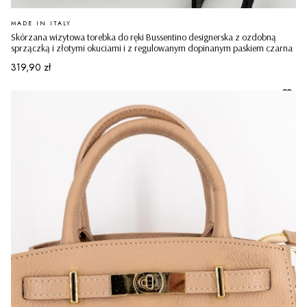
PRODUCENT
MADE IN ITALY
Skórzana wizytowa torebka do ręki Bussentino designerska z ozdobną
sprzączką i złotymi okuciami i z regulowanym dopinanym paskiem czarna
Cena
319,90 zł