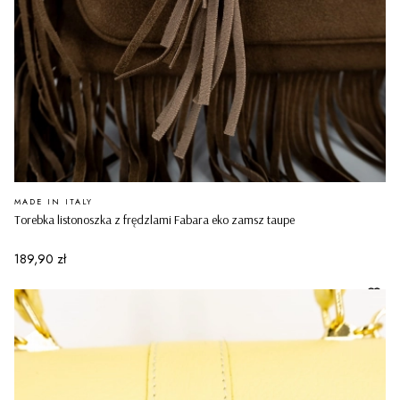
PRODUCENT
MADE IN ITALY
Torebka listonoszka z frędzlami Fabara eko zamsz taupe
Cena
189,90 zł