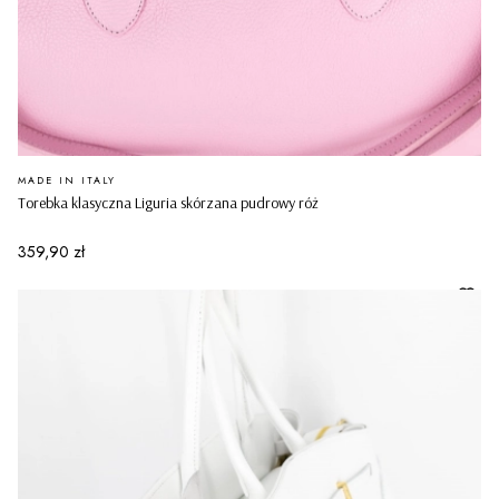
PRODUCENT
MADE IN ITALY
Torebka klasyczna Liguria skórzana pudrowy róż
Cena
359,90 zł