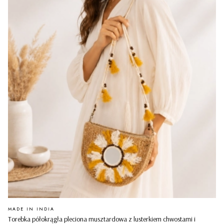
PRODUCENT
MADE IN INDIA
Torebka półokrągła pleciona musztardowa z lusterkiem chwostami i