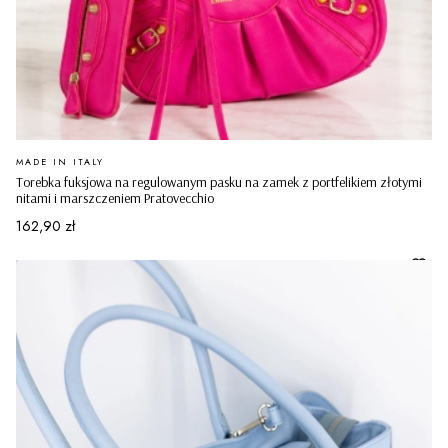
PRODUCENT
MADE IN ITALY
Torebka fuksjowa na regulowanym pasku na zamek z portfelikiem złotymi
nitami i marszczeniem Pratovecchio
Cena
162,90 zł