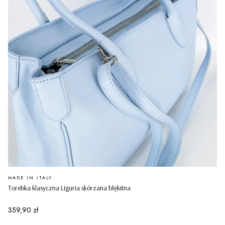
PRODUCENT
MADE IN ITALY
Torebka klasyczna Liguria skórzana błękitna
Cena
359,90 zł