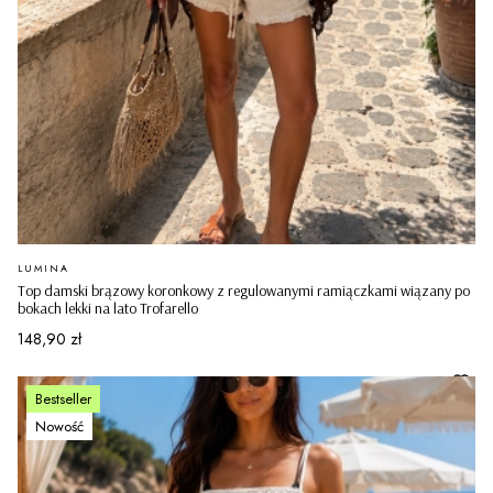
PRODUCENT
LUMINA
Top damski brązowy koronkowy z regulowanymi ramiączkami wiązany po
bokach lekki na lato Trofarello
Cena
148,90 zł
Bestseller
Nowość