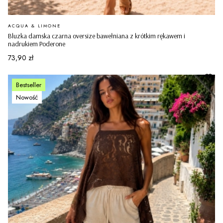
PRODUCENT
ACQUA & LIMONE
Bluzka damska czarna oversize bawełniana z krótkim rękawem i
nadrukiem Poderone
Cena
73,90 zł
Bestseller
Nowość