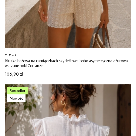
PRODUCENT
MIHOS
Bluzka beżowa na ramiączkach szydełkowa boho asymetryczna ażurowa
wiązane boki Cortanze
Cena
106,90 zł
Bestseller
Nowość