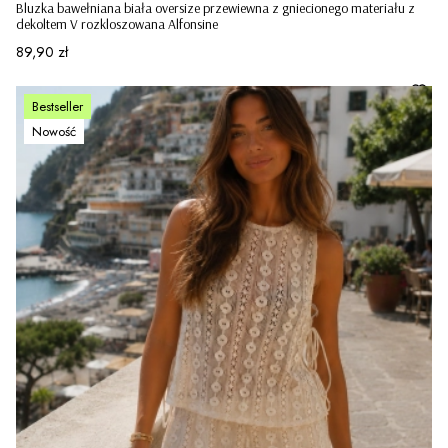
Bluzka bawełniana biała oversize przewiewna z gniecionego materiału z
dekoltem V rozkloszowana Alfonsine
Cena
89,90 zł
Bestseller
Nowość