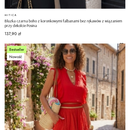
PRODUCENT
MITICA
Bluzka czarna boho z koronkowymi falbanami bez rękawów z wiązaniem
przy dekolcie Posina
Cena
137,90 zł
Bestseller
Nowość