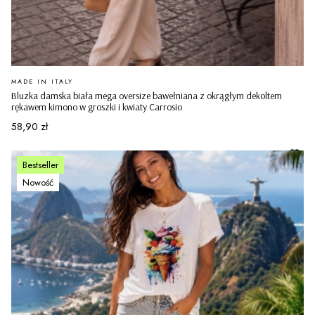
PRODUCENT
MADE IN ITALY
Bluzka damska biała mega oversize bawełniana z okrągłym dekoltem
rękawem kimono w groszki i kwiaty Carrosio
Cena
58,90 zł
Bestseller
Nowość