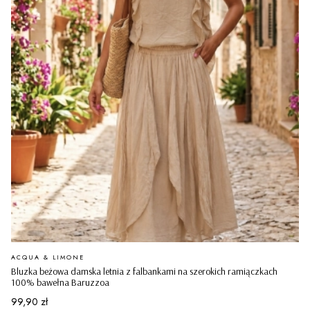
PRODUCENT
ACQUA & LIMONE
Bluzka beżowa damska letnia z falbankami na szerokich ramiączkach
100% bawełna Baruzzoa
Cena
99,90 zł