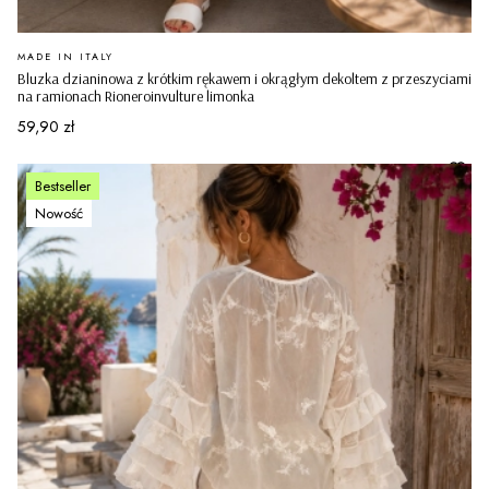
PRODUCENT
MADE IN ITALY
Bluzka dzianinowa z krótkim rękawem i okrągłym dekoltem z przeszyciami
na ramionach Rioneroinvulture limonka
Cena
59,90 zł
Bestseller
Nowość