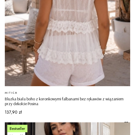
PRODUCENT
MITICA
Bluzka biała boho z koronkowymi falbanami bez rękawów z wiązaniem
przy dekolcie Posina
Cena
137,90 zł
Bestseller