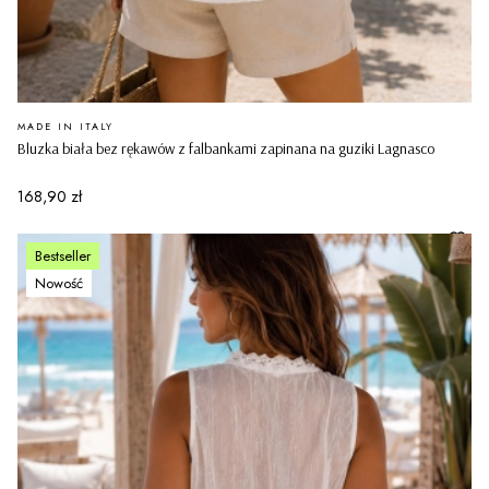
PRODUCENT
MADE IN ITALY
Bluzka biała bez rękawów z falbankami zapinana na guziki Lagnasco
Cena
168,90 zł
Bestseller
Nowość