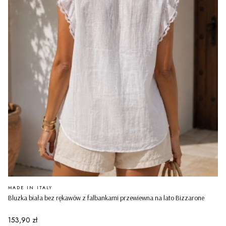
PRODUCENT
MADE IN ITALY
Bluzka biała bez rękawów z falbankami przewiewna na lato Bizzarone
Cena
153,90 zł