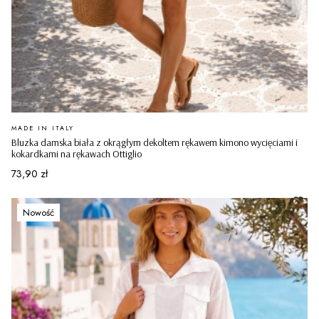
PRODUCENT
MADE IN ITALY
Bluzka damska biała z okrągłym dekoltem rękawem kimono wycięciami i
kokardkami na rękawach Ottiglio
Cena
73,90 zł
Nowość