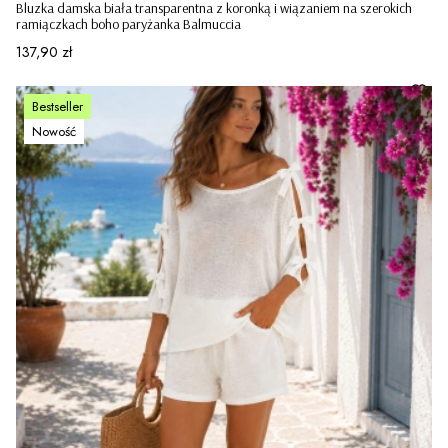
Bluzka damska biała transparentna z koronką i wiązaniem na szerokich
ramiączkach boho paryżanka Balmuccia
Cena
137,90 zł
Bestseller
Nowość