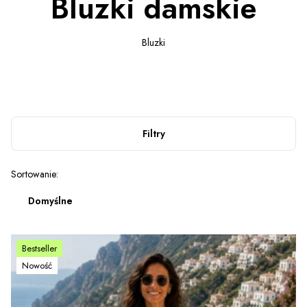
Bluzki damskie
Bluzki
Filtry
Lista produktów
Sortowanie:
Domyślne
Bestseller
Nowość