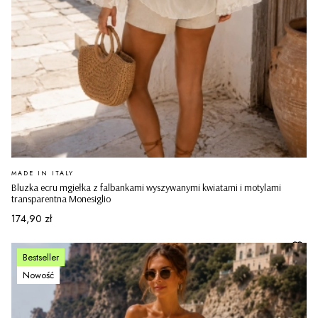
PRODUCENT
MADE IN ITALY
Bluzka ecru mgiełka z falbankami wyszywanymi kwiatami i motylami
transparentna Monesiglio
Cena
174,90 zł
Bestseller
Nowość