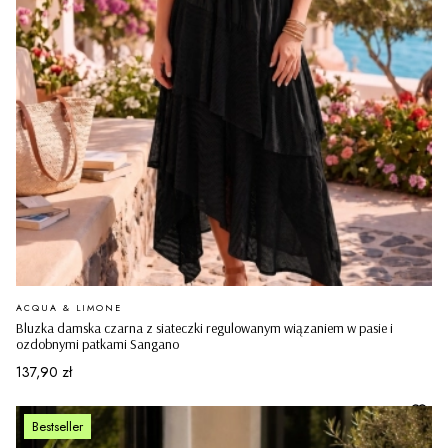
PRODUCENT
ACQUA & LIMONE
Bluzka damska czarna z siateczki regulowanym wiązaniem w pasie i
ozdobnymi patkami Sangano
Cena
137,90 zł
Bestseller