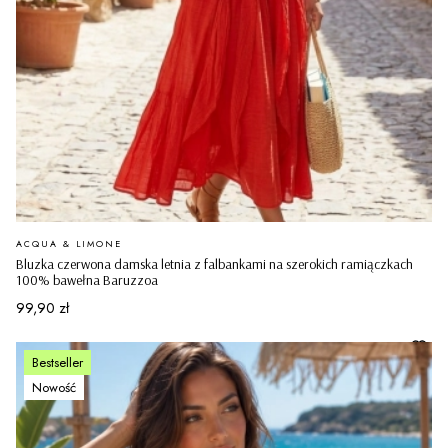
PRODUCENT
ACQUA & LIMONE
Bluzka czerwona damska letnia z falbankami na szerokich ramiączkach
100% bawełna Baruzzoa
Cena
99,90 zł
Bestseller
Nowość