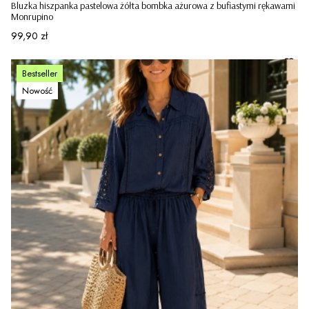
Bluzka hiszpanka pastelowa żółta bombka ażurowa z bufiastymi rękawami
Monrupino
Cena
99,90 zł
Bestseller
Nowość