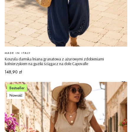
PRODUCENT
MADE IN ITALY
Koszula damska lniana granatowa z ażurowymi zdobieniami
kołnierzykiem na guziki ściągacz na dole Capovalle
Cena
148,90 zł
Bestseller
Nowość