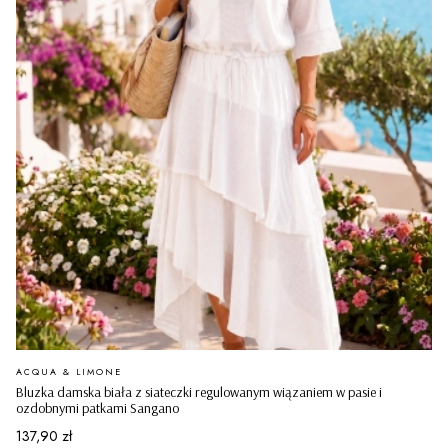
PRODUCENT
ACQUA & LIMONE
Bluzka damska biała z siateczki regulowanym wiązaniem w pasie i
ozdobnymi patkami Sangano
Cena
137,90 zł