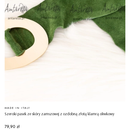
PRODUCENT
MADE IN ITALY
Szeroki pasek ze skóry zamszowej z ozdobną złotą klamrą oliwkowy
Cena
79,90 zł