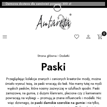
Darmowa dostawa dla zamówień powyżej 300 zł
Menu
Ulubione
Zaloguj się
Produ
Kosz
Strona główna
Dodatki
Paski
Przeglądając kolekcje znanych i cenionych kreatorów mody, można
śmiało wysnuć tezę, że paski wracają do łask. Nie mamy tutaj na myśli
wąskich pasków, które nosimy zazwyczaj w szlufkach spodni. Paski
zamszowe, na gumie, z dużymi klamrami, plecione czy z kamieniami
powracają na wybiegi – promują je znane influencerki i modelki. Nic
więc dziwnego, że
paski damskie szerokie na gumie
i nie tylko,