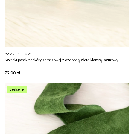
PRODUCENT
MADE IN ITALY
Szeroki pasek ze skóry zamszowej z ozdobną złotą klamrą lazurowy
Cena
79,90 zł
Bestseller