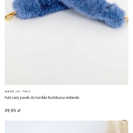
PRODUCENT
MADE IN ITALY
Futrzany pasek do torebki Buddusoa niebieski
Cena
59,90 zł