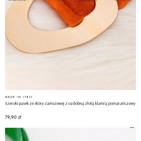
PRODUCENT
MADE IN ITALY
Szeroki pasek ze skóry zamszowej z ozdobną złotą klamrą pomarańczowy
Cena
79,90 zł