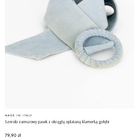
PRODUCENT
MADE IN ITALY
Szeroki zamszowy pasek z okrągłą oplataną klamerką gołębi
Cena
79,90 zł