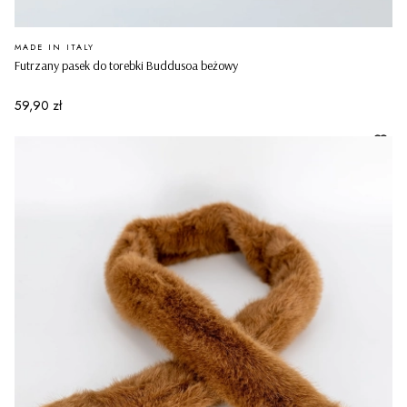
PRODUCENT
MADE IN ITALY
Futrzany pasek do torebki Buddusoa beżowy
Cena
59,90 zł