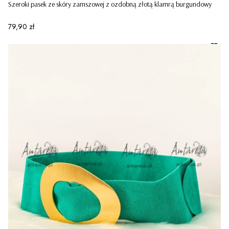
Szeroki pasek ze skóry zamszowej z ozdobną złotą klamrą burgundowy
Cena
79,90 zł