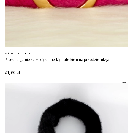
PRODUCENT
MADE IN ITALY
Pasek na gumie ze złotą klamerką i futerkiem na przodzie fuksja
Cena
61,90 zł