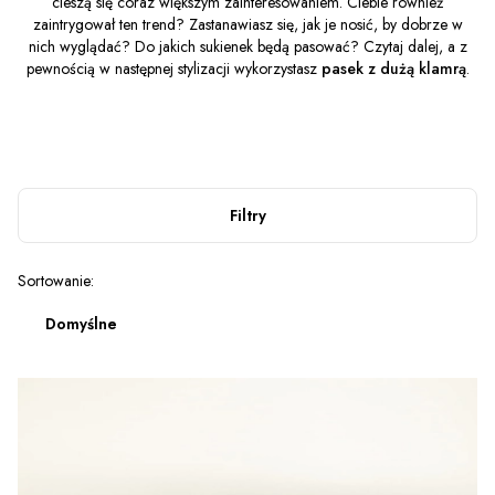
cieszą się coraz większym zainteresowaniem. Ciebie również
zaintrygował ten trend? Zastanawiasz się, jak je nosić, by dobrze w
nich wyglądać? Do jakich sukienek będą pasować? Czytaj dalej, a z
pewnością w następnej stylizacji wykorzystasz
pasek z dużą klamrą
.
Filtry
Lista produktów
Sortowanie:
Domyślne