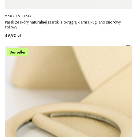
PRODUCENT
MADE IN ITALY
Pasek ze skóry naturalnej szeroki z okrągłą klamrą Pugliano pudrowy
różowy
Cena
49,90 zł
Bestseller