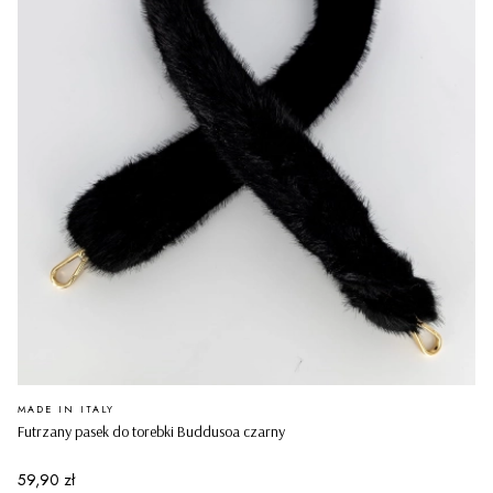
PRODUCENT
MADE IN ITALY
Futrzany pasek do torebki Buddusoa czarny
Cena
59,90 zł