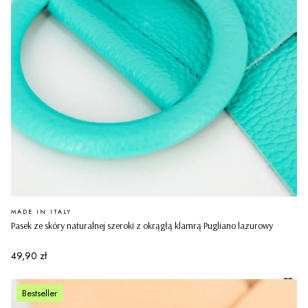
PRODUCENT
MADE IN ITALY
Pasek ze skóry naturalnej szeroki z okrągłą klamrą Pugliano lazurowy
Cena
49,90 zł
Bestseller