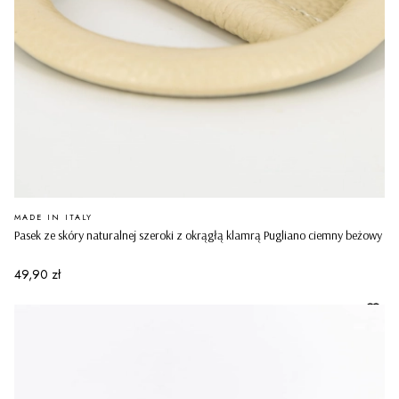
PRODUCENT
MADE IN ITALY
Pasek ze skóry naturalnej szeroki z okrągłą klamrą Pugliano ciemny beżowy
Cena
49,90 zł