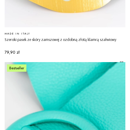
PRODUCENT
MADE IN ITALY
Szeroki pasek ze skóry zamszowej z ozdobną złotą klamrą szałwiowy
Cena
79,90 zł
Bestseller