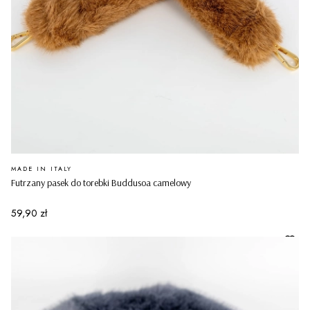
PRODUCENT
MADE IN ITALY
Futrzany pasek do torebki Buddusoa camelowy
Cena
59,90 zł