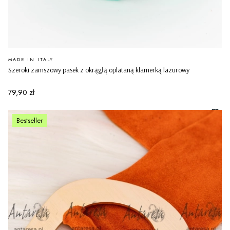
PRODUCENT
MADE IN ITALY
Szeroki zamszowy pasek z okrągłą oplataną klamerką lazurowy
Cena
79,90 zł
Bestseller