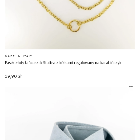
PRODUCENT
MADE IN ITALY
Pasek złoty łańcuszek Stattea z kółkami regulowany na karabińczyk
Cena
59,90 zł