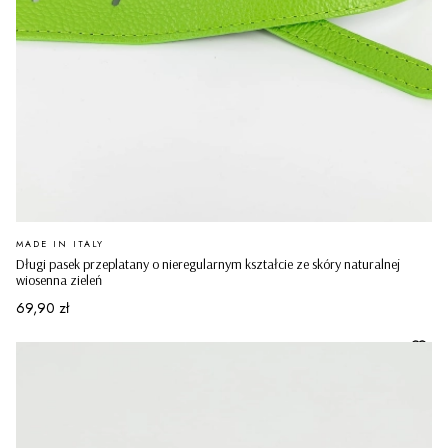
PRODUCENT
MADE IN ITALY
Długi pasek przeplatany o nieregularnym kształcie ze skóry naturalnej
wiosenna zieleń
Cena
69,90 zł