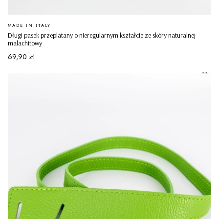
PRODUCENT
MADE IN ITALY
Długi pasek przeplatany o nieregularnym kształcie ze skóry naturalnej
malachitowy
Cena
69,90 zł