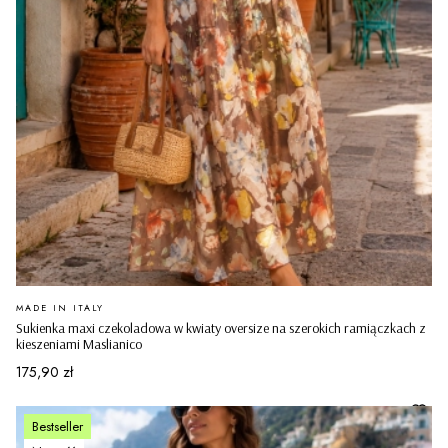
PRODUCENT
MADE IN ITALY
Sukienka maxi czekoladowa w kwiaty oversize na szerokich ramiączkach z
kieszeniami Maslianico
Cena
175,90 zł
Bestseller