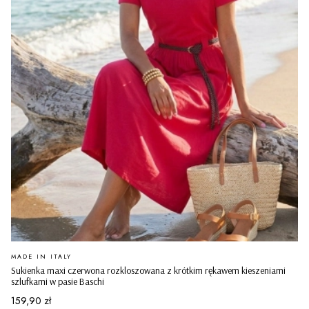
PRODUCENT
MADE IN ITALY
Sukienka maxi czerwona rozkloszowana z krótkim rękawem kieszeniami
szlufkami w pasie Baschi
Cena
159,90 zł