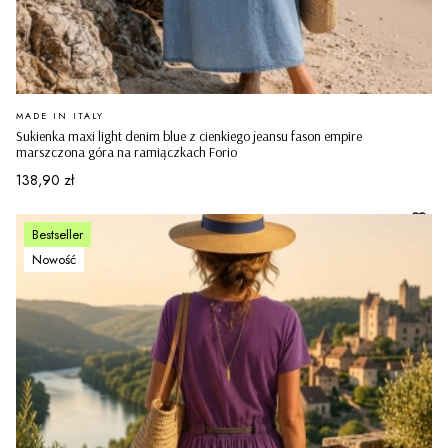
PRODUCENT
MADE IN ITALY
Sukienka maxi light denim blue z cienkiego jeansu fason empire
marszczona góra na ramiączkach Forio
Cena
138,90 zł
Bestseller
Nowość