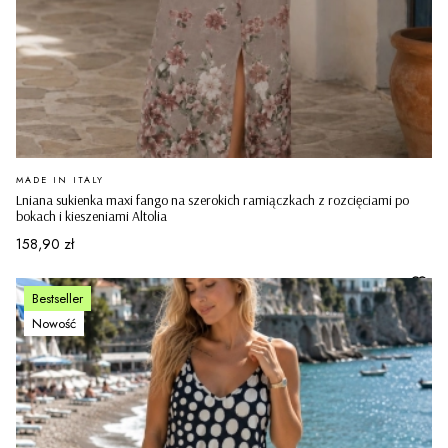
PRODUCENT
MADE IN ITALY
Lniana sukienka maxi fango na szerokich ramiączkach z rozcięciami po
bokach i kieszeniami Altolia
Cena
158,90 zł
Bestseller
Nowość