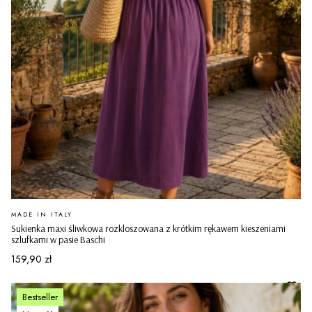
PRODUCENT
MADE IN ITALY
Sukienka maxi śliwkowa rozkloszowana z krótkim rękawem kieszeniami
szlufkami w pasie Baschi
Cena
159,90 zł
Bestseller