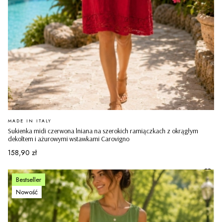
PRODUCENT
MADE IN ITALY
Sukienka midi czerwona lniana na szerokich ramiączkach z okrągłym
dekoltem i ażurowymi wstawkami Carovigno
Cena
158,90 zł
Bestseller
Nowość