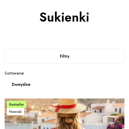
Sukienki
Filtry
Lista produktów
Sortowanie:
Domyślne
Bestseller
Nowość