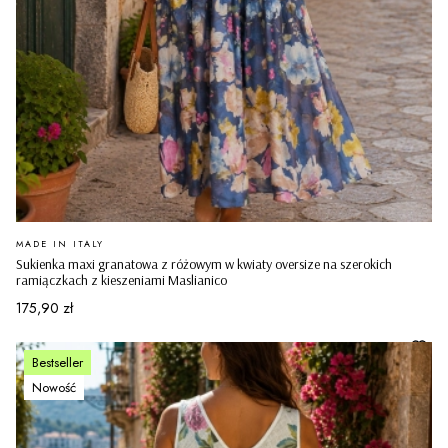
PRODUCENT
MADE IN ITALY
Sukienka maxi granatowa z różowym w kwiaty oversize na szerokich
ramiączkach z kieszeniami Maslianico
Cena
175,90 zł
Bestseller
Nowość