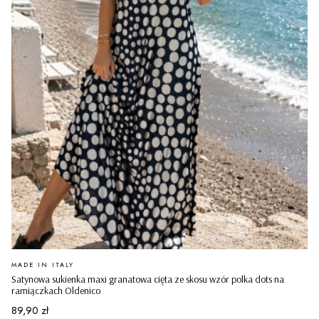
PRODUCENT
MADE IN ITALY
Satynowa sukienka maxi granatowa cięta ze skosu wzór polka dots na
ramiączkach Oldenico
Cena
89,90 zł