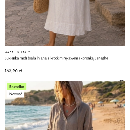
PRODUCENT
MADE IN ITALY
Sukienka midi biała lniana z krótkim rękawem i koronką Seneghe
Cena
163,90 zł
Bestseller
Nowość