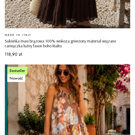
PRODUCENT
MADE IN ITALY
Sukienka maxi brązowa 100% wiskoza gnieciony materiał wiązane
ramiączka luźny fason boho Rialto
Cena
118,90 zł
Bestseller
Nowość