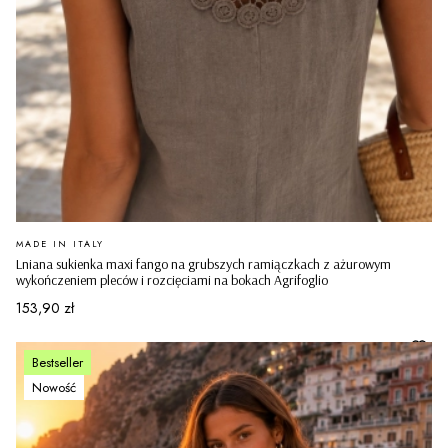
PRODUCENT
MADE IN ITALY
Lniana sukienka maxi fango na grubszych ramiączkach z ażurowym
wykończeniem pleców i rozcięciami na bokach Agrifoglio
Cena
153,90 zł
Bestseller
Nowość