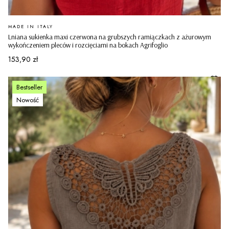
PRODUCENT
MADE IN ITALY
Lniana sukienka maxi czerwona na grubszych ramiączkach z ażurowym
wykończeniem pleców i rozcięciami na bokach Agrifoglio
Cena
153,90 zł
Bestseller
Nowość