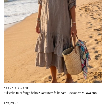
PRODUCENT
ACQUA & LIMONE
Sukienka midi fango boho z kapturem falbanami i dekoltem V Lavaiano
Cena
179,90 zł