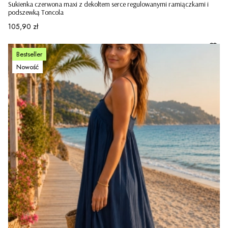
Sukienka czerwona maxi z dekoltem serce regulowanymi ramiączkami i
podszewką Toncola
Cena
105,90 zł
Bestseller
Nowość