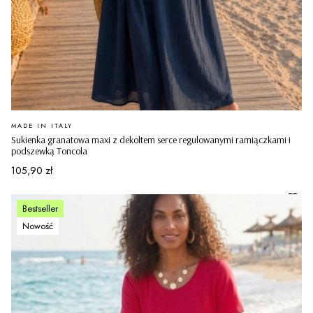
PRODUCENT
MADE IN ITALY
Sukienka granatowa maxi z dekoltem serce regulowanymi ramiączkami i
podszewką Toncola
Cena
105,90 zł
Bestseller
Nowość