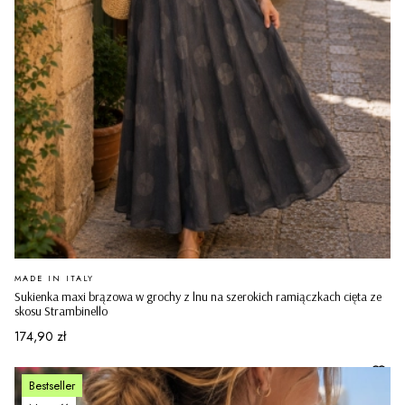
PRODUCENT
MADE IN ITALY
Sukienka maxi brązowa w grochy z lnu na szerokich ramiączkach cięta ze
skosu Strambinello
Cena
174,90 zł
Bestseller