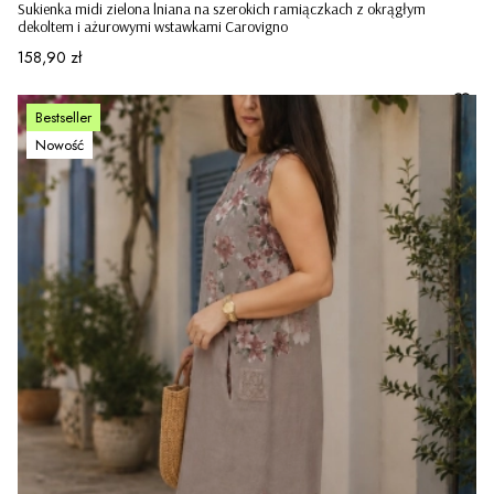
Sukienka midi zielona lniana na szerokich ramiączkach z okrągłym
dekoltem i ażurowymi wstawkami Carovigno
Cena
158,90 zł
Bestseller
Nowość