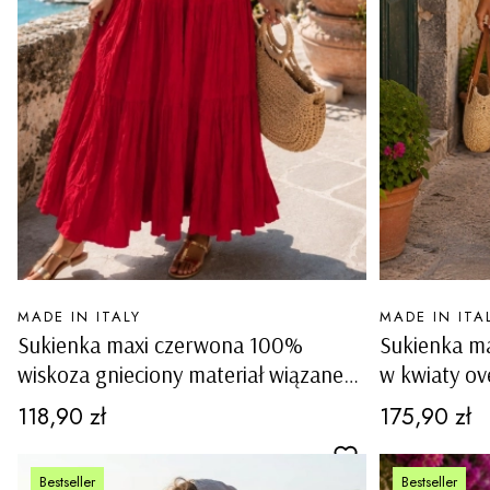
PRODUCENT
PRODUCENT
MADE IN ITALY
MADE IN ITA
Sukienka maxi czerwona 100%
Sukienka m
wiskoza gnieciony materiał wiązane
w kwiaty ov
ramiączka luźny fason boho Rialto
Cena
Cena
118,90 zł
175,90 zł
Bestseller
Bestseller