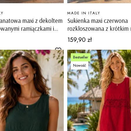
PRODUCENT
LY
MADE IN ITALY
ranatowa maxi z dekoltem
Sukienka maxi czerwona
owanymi ramiączkami i
rozkloszowana z krótkim
Toncola
kieszeniami szlufkami w p
Cena
159,90 zł
Bestseller
Nowość