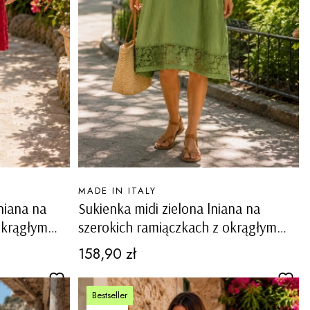
PRODUCENT
MADE IN ITALY
niana na
Sukienka midi zielona lniana na
okrągłym
szerokich ramiączkach z okrągłym
tawkami
dekoltem i ażurowymi wstawkami
Cena
158,90 zł
Carovigno
Bestseller