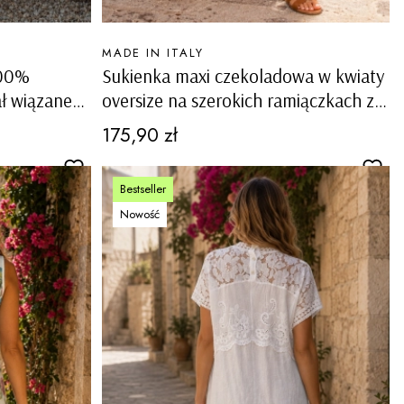
PRODUCENT
MADE IN ITALY
100%
Sukienka maxi czekoladowa w kwiaty
ał wiązane
oversize na szerokich ramiączkach z
ho Rialto
kieszeniami Maslianico
Cena
175,90 zł
Bestseller
Nowość