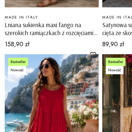
PRODUCENT
PRODUCENT
MADE IN ITALY
MADE IN ITA
Lniana sukienka maxi fango na
Satynowa s
szerokich ramiączkach z rozcięciami
cięta ze sk
po bokach i kieszeniami Altolia
ramiączkac
Cena
Cena
158,90 zł
89,90 zł
Bestseller
Bestseller
Nowość
Nowość