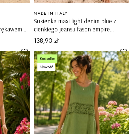
PRODUCENT
MADE IN ITALY
Sukienka maxi light denim blue z
 rękawem
cienkiego jeansu fason empire
asie Baschi
marszczona góra na ramiączkach
Cena
138,90 zł
Forio
Bestseller
Nowość