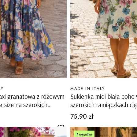
PRODUCENT
LY
MADE IN ITALY
axi granatowa z różowym
Sukienka midi biała boho
ersize na szerokich
szerokich ramiączkach cię
ramiączkach z kieszeniami Maslianico
na lato Mascherino
Cena
75,90 zł
Bestseller