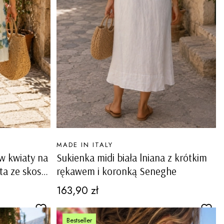
PRODUCENT
MADE IN ITALY
 w kwiaty na
Sukienka midi biała lniana z krótkim
ta ze skosu
rękawem i koronką Seneghe
Cena
163,90 zł
Bestseller