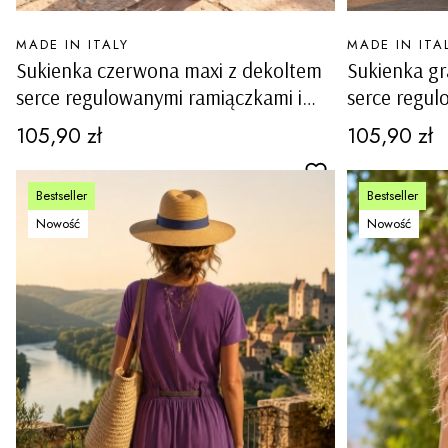
PRODUCENT
PRODUCENT
MADE IN ITALY
MADE IN ITA
Sukienka czerwona maxi z dekoltem
Sukienka g
serce regulowanymi ramiączkami i
serce regul
podszewką Toncola
podszewką 
Cena
Cena
105,90 zł
105,90 zł
Bestseller
Bestseller
Nowość
Nowość