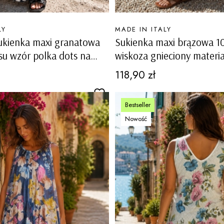
PRODUCENT
LY
MADE IN ITALY
ukienka maxi granatowa
Sukienka maxi brązowa 
osu wzór polka dots na
wiskoza gnieciony materi
h Oldenico
ramiączka luźny fason bo
Cena
118,90 zł
Bestseller
Nowość