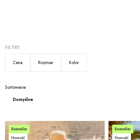
FILTRY
Cena
Rozmiar
Kolor
Koniec filtrów
Lista produktów
Sortowanie:
Domyślne
Bestseller
Bestseller
Nowość
Nowość