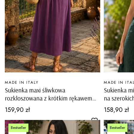
PRODUCENT
PRODUCENT
MADE IN ITALY
MADE IN ITA
Sukienka maxi śliwkowa
Sukienka mi
rozkloszowana z krótkim rękawem
na szerokic
kieszeniami szlufkami w pasie Baschi
dekoltem i
Cena
Cena
159,90 zł
158,90 zł
Carovigno
Bestseller
Bestseller