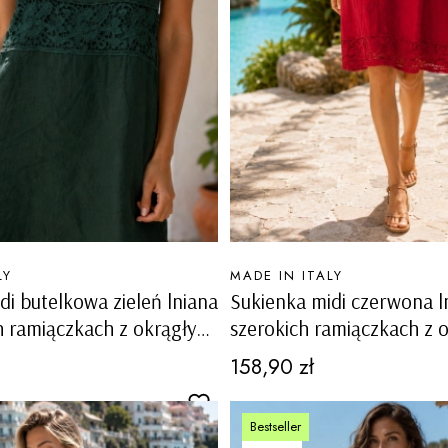
PRODUCENT
LY
MADE IN ITALY
di butelkowa zieleń lniana
Sukienka midi czerwona l
h ramiączkach z okrągłym
szerokich ramiączkach z 
 ażurowymi wstawkami
dekoltem i ażurowymi ws
Cena
158,90 zł
Carovigno
Bestseller