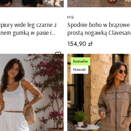
PRODUCENT
HQ
ipiury wide leg czarne z
Spodnie boho w brązowe 
anem gumką w pasie i
prostą nogawką Clavesan
Peravina
Cena
154,90 zł
Bestseller
Nowość