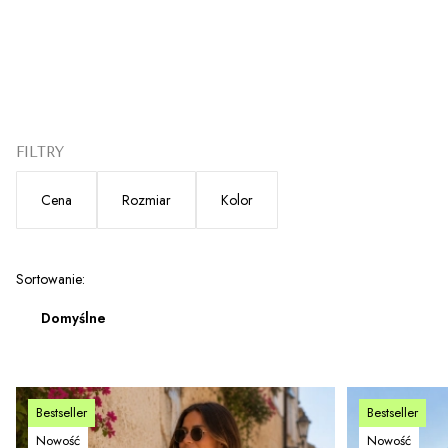
FILTRY
Cena
Rozmiar
Kolor
Koniec filtrów
Lista produktów
Sortowanie:
Domyślne
Bestseller
Bestseller
Nowość
Nowość