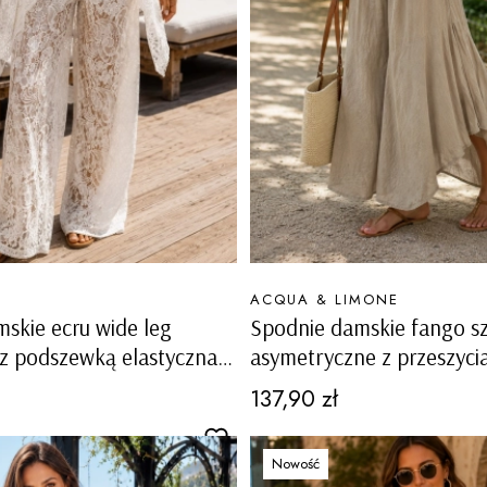
PRODUCENT
ACQUA & LIMONE
skie ecru wide leg
Spodnie damskie fango sz
z podszewką elastyczna
asymetryczne z przeszyci
 z boku boho Vinovo
kieszeniami i podszewką 
Cena
137,90 zł
Quincinetto
Nowość