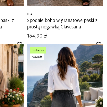
PRODUCENT
HQ
paski z
Spodnie boho w granatowe paski z
a
prostą nogawką Clavesana
Cena
154,90 zł
Bestseller
Nowość