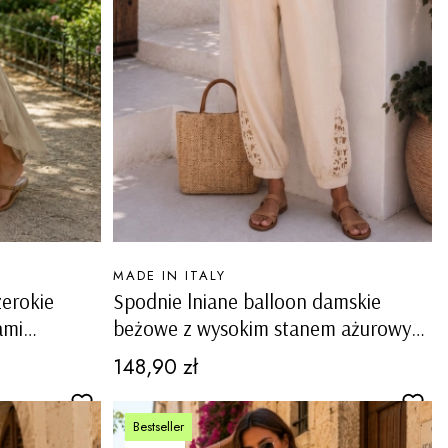
PRODUCENT
MADE IN ITALY
erokie
Spodnie lniane balloon damskie
ami
beżowe z wysokim stanem ażurowymi
boho
zdobieniami na nogawkach i
Cena
148,90 zł
kieszeniami Cadria
Bestseller