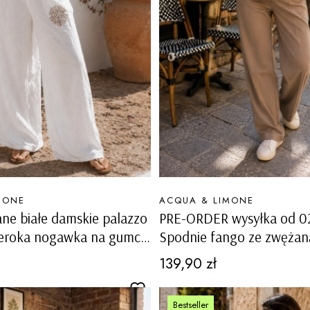
PRODUCENT
MONE
ACQUA & LIMONE
ane białe damskie palazzo
PRE-ORDER wysyłka od 0
zeroka nogawka na gumce
Spodnie fango ze zwęża
oresca
ozdobnym przeszyciem na 
Cena
139,90 zł
wysokim stanem Sorman
Bestseller