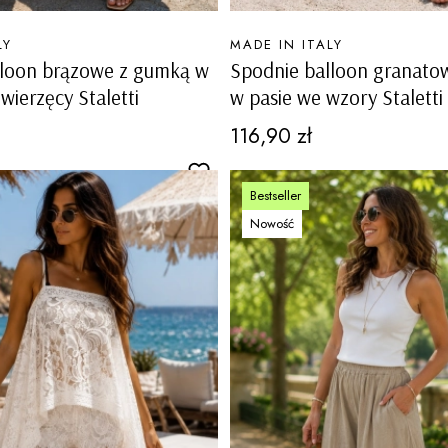
PRODUCENT
LY
MADE IN ITALY
lloon brązowe z gumką w
Spodnie balloon granato
zwierzęcy Staletti
w pasie we wzory Staletti
Cena
116,90 zł
Bestseller
Nowość