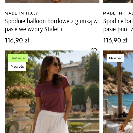
PRODUCENT
PRODUCENT
MADE IN ITALY
MADE IN ITA
Spodnie balloon bordowe z gumką w
Spodnie ba
pasie we wzory Staletti
pasie print 
Cena
Cena
116,90 zł
116,90 zł
Bestseller
Nowość
Nowość