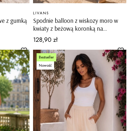
PRODUCENT
LIVANS
we z gumką
Spodnie balloon z wiskozy moro w
kwiaty z beżową koronką na
nogawce wysokim stanem gumką w
Cena
128,90 zł
pasie i kieszeniami Casciago
Bestseller
Nowość