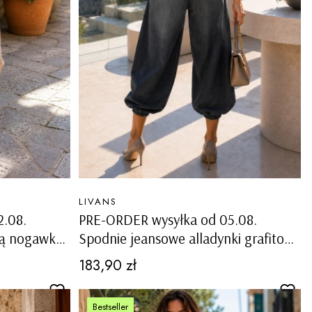
PRODUCENT
LIVANS
2.08.
PRE-ORDER wysyłka od 05.08.
ną nogawką
Spodnie jeansowe alladynki grafitowe
przodzie i
z wysokim stanem i kieszeniami
Cena
183,90 zł
o
Saltrio
Bestseller