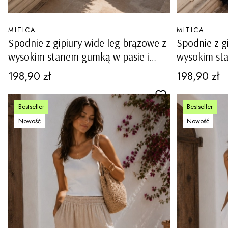
PRODUCENT
PRODUCENT
MITICA
MITICA
Spodnie z gipiury wide leg brązowe z
Spodnie z g
wysokim stanem gumką w pasie i
wysokim st
podszewką Peravina
podszewką 
Cena
Cena
198,90 zł
198,90 zł
Bestseller
Bestseller
Nowość
Nowość