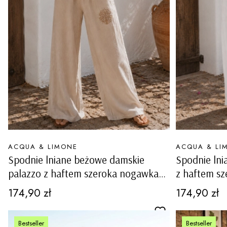
PRODUCENT
PRODUCENT
ACQUA & LIMONE
ACQUA & LI
Spodnie lniane beżowe damskie
Spodnie lni
palazzo z haftem szeroka nogawka
z haftem s
na gumce kieszenie Moresca
kieszenie M
Cena
Cena
174,90 zł
174,90 zł
Bestseller
Bestseller