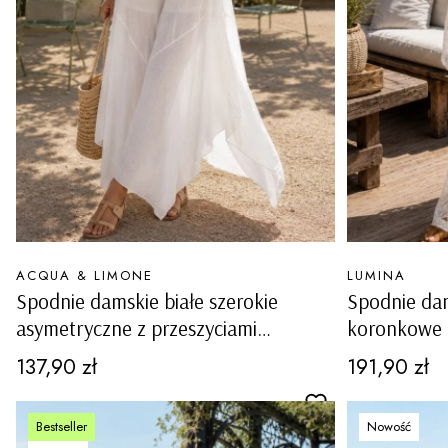
PRODUCENT
PRODUCENT
ACQUA & LIMONE
LUMINA
Spodnie damskie białe szerokie
Spodnie dam
asymetryczne z przeszyciami
koronkowe 
kieszeniami i podszewką boho
talia suwak
Cena
Cena
137,90 zł
191,90 zł
Quincinetto
Bestseller
Nowość