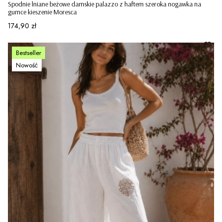
Spodnie lniane beżowe damskie palazzo z haftem szeroka nogawka na
gumce kieszenie Moresca
Cena
174,90 zł
Bestseller
Nowość