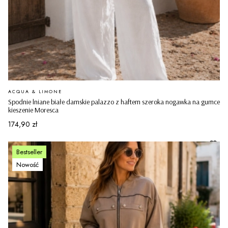
PRODUCENT
ACQUA & LIMONE
Spodnie lniane białe damskie palazzo z haftem szeroka nogawka na gumce
kieszenie Moresca
Cena
174,90 zł
Bestseller
Nowość