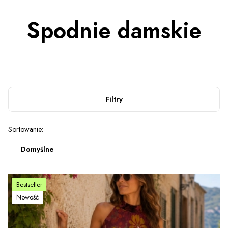
Spodnie damskie
Filtry
Lista produktów
Sortowanie:
Domyślne
Bestseller
Nowość