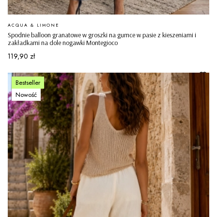
PRODUCENT
ACQUA & LIMONE
Spodnie balloon granatowe w groszki na gumce w pasie z kieszeniami i
zakładkami na dole nogawki Montegioco
Cena
119,90 zł
Bestseller
Nowość