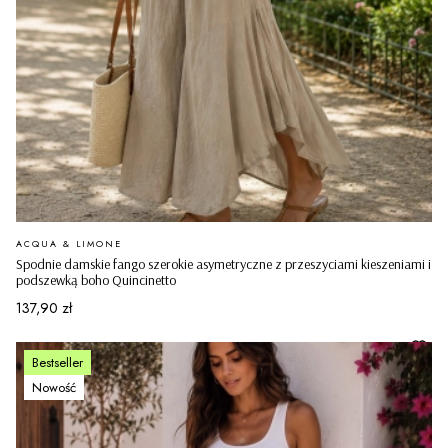
PRODUCENT
ACQUA & LIMONE
Spodnie damskie fango szerokie asymetryczne z przeszyciami kieszeniami i
podszewką boho Quincinetto
Cena
137,90 zł
Bestseller
Nowość