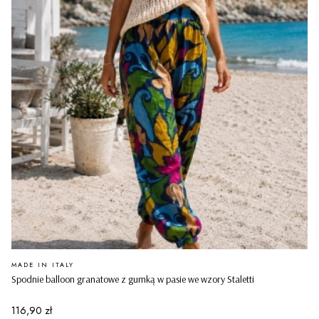
PRODUCENT
MADE IN ITALY
Spodnie balloon granatowe z gumką w pasie we wzory Staletti
Cena
116,90 zł