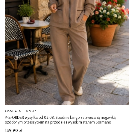
PRODUCENT
ACQUA & LIMONE
PRE-ORDER wysyłka od 02.08. Spodnie fango ze zwężaną nogawką
ozdobnym przeszyciem na przodzie i wysokim stanem Sormano
Cena
139,90 zł