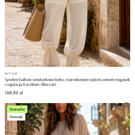
PRODUCENT
MITICA
Spodnie balloon śmietankowe boho z koronkowym wykończeniem nogawek
i regulacją troczkiem Albizzate
Cena
168,90 zł
Bestseller
Nowość