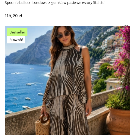
Spodnie balloon bordowe z gumką w pasie we wzory Staletti
Cena
116,90 zł
Bestseller
Nowość