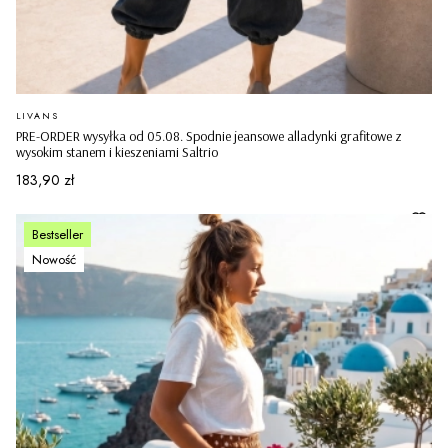
PRODUCENT
LIVANS
PRE-ORDER wysyłka od 05.08. Spodnie jeansowe alladynki grafitowe z
wysokim stanem i kieszeniami Saltrio
Cena
183,90 zł
Bestseller
Nowość