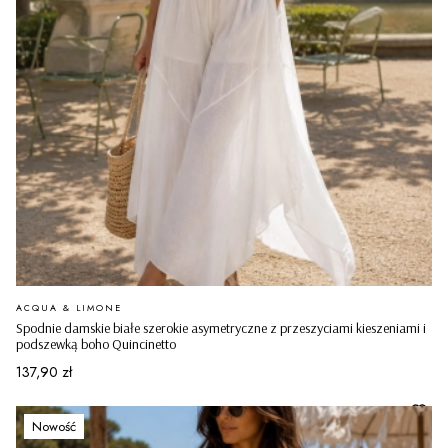
PRODUCENT
ACQUA & LIMONE
Spodnie damskie białe szerokie asymetryczne z przeszyciami kieszeniami i
podszewką boho Quincinetto
Cena
137,90 zł
Nowość