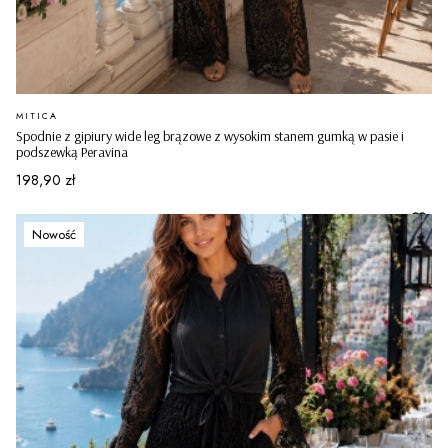
PRODUCENT
MITICA
Spodnie z gipiury wide leg brązowe z wysokim stanem gumką w pasie i
podszewką Peravina
Cena
198,90 zł
Nowość