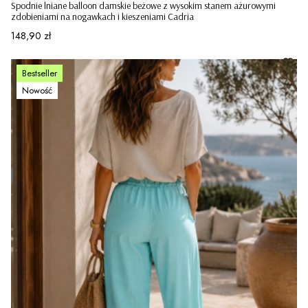
Spodnie lniane balloon damskie beżowe z wysokim stanem ażurowymi
zdobieniami na nogawkach i kieszeniami Cadria
Cena
148,90 zł
Bestseller
Nowość