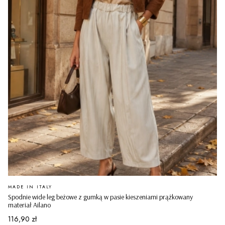
PRODUCENT
MADE IN ITALY
Spodnie wide leg beżowe z gumką w pasie kieszeniami prążkowany
materiał Ailano
Cena
116,90 zł