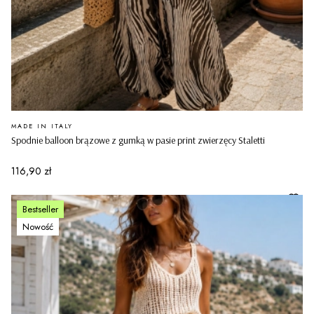
PRODUCENT
MADE IN ITALY
Spodnie balloon brązowe z gumką w pasie print zwierzęcy Staletti
Cena
116,90 zł
Bestseller
Nowość