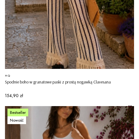
PRODUCENT
HQ
Spodnie boho w granatowe paski z prostą nogawką Clavesana
Cena
154,90 zł
Bestseller
Nowość