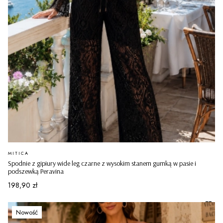
PRODUCENT
MITICA
Spodnie z gipiury wide leg czarne z wysokim stanem gumką w pasie i
podszewką Peravina
Cena
198,90 zł
Nowość