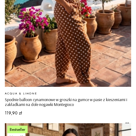
PRODUCENT
ACQUA & LIMONE
Spodnie balloon cynamonowe w groszki na gumce w pasie z kieszeniami i
zakładkami na dole nogawki Montegioco
Cena
119,90 zł
Bestseller