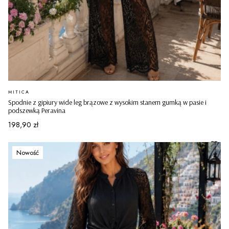
PRODUCENT
MITICA
Spodnie z gipiury wide leg brązowe z wysokim stanem gumką w pasie i
podszewką Peravina
Cena
198,90 zł
Nowość