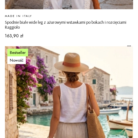
PRODUCENT
MADE IN ITALY
Spodnie białe wide leg z ażurowymi wstawkami po bokach i rozcięciami
Raggiolo
Cena
163,90 zł
Bestseller
Nowość