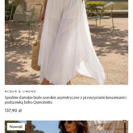
PRODUCENT
ACQUA & LIMONE
Spodnie damskie białe szerokie asymetryczne z przeszyciami kieszeniami i
podszewką boho Quincinetto
Cena
137,90 zł
Nowość