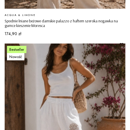
PRODUCENT
ACQUA & LIMONE
Spodnie lniane beżowe damskie palazzo z haftem szeroka nogawka na
gumce kieszenie Moresca
Cena
174,90 zł
Bestseller
Nowość