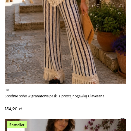
PRODUCENT
HQ
Spodnie boho w granatowe paski z prostą nogawką Clavesana
Cena
154,90 zł
Bestseller