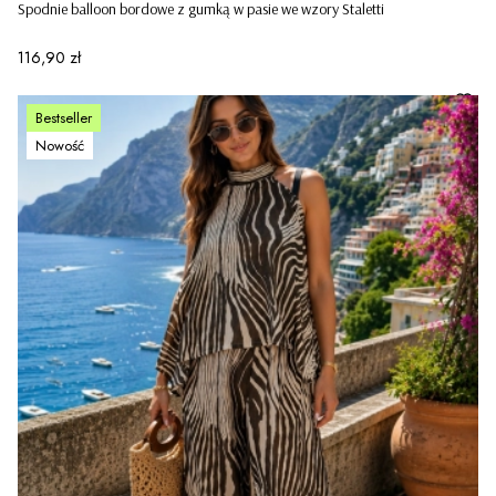
Spodnie balloon bordowe z gumką w pasie we wzory Staletti
Cena
116,90 zł
Bestseller
Nowość