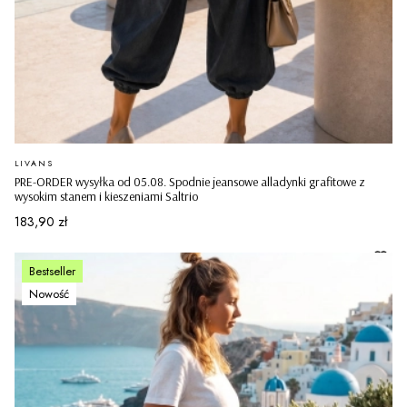
PRODUCENT
LIVANS
PRE-ORDER wysyłka od 05.08. Spodnie jeansowe alladynki grafitowe z
wysokim stanem i kieszeniami Saltrio
Cena
183,90 zł
Bestseller
Nowość