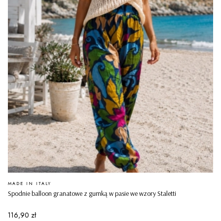
PRODUCENT
MADE IN ITALY
Spodnie balloon granatowe z gumką w pasie we wzory Staletti
Cena
116,90 zł