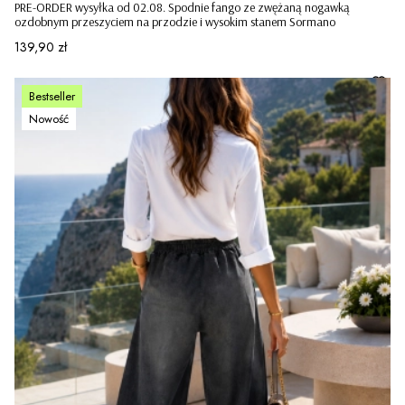
PRE-ORDER wysyłka od 02.08. Spodnie fango ze zwężaną nogawką
ozdobnym przeszyciem na przodzie i wysokim stanem Sormano
Cena
139,90 zł
Bestseller
Nowość