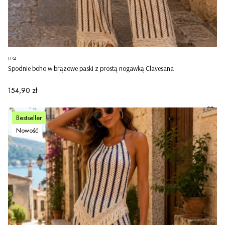
PRODUCENT
HQ
Spodnie boho w brązowe paski z prostą nogawką Clavesana
Cena
154,90 zł
Bestseller
Nowość