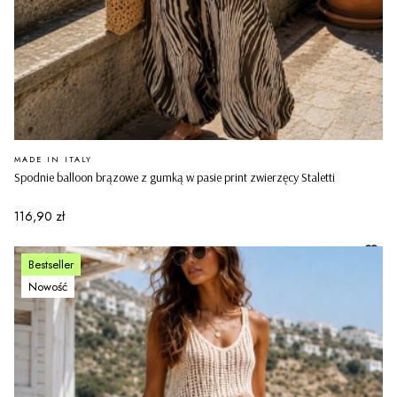
PRODUCENT
MADE IN ITALY
Spodnie balloon brązowe z gumką w pasie print zwierzęcy Staletti
Cena
116,90 zł
Bestseller
Nowość