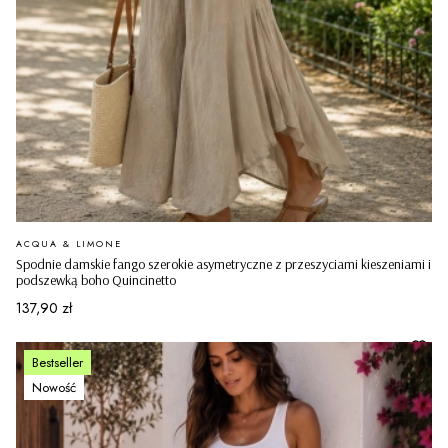
PRODUCENT
ACQUA & LIMONE
Spodnie damskie fango szerokie asymetryczne z przeszyciami kieszeniami i
podszewką boho Quincinetto
Cena
137,90 zł
Bestseller
Nowość