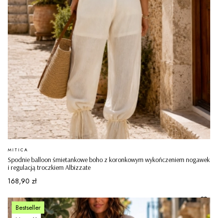
PRODUCENT
MITICA
Spodnie balloon śmietankowe boho z koronkowym wykończeniem nogawek
i regulacją troczkiem Albizzate
Cena
168,90 zł
Bestseller