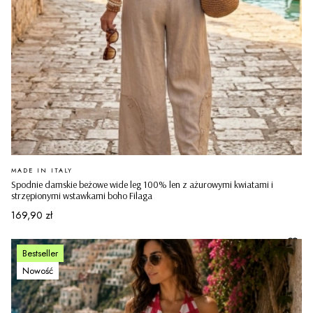
PRODUCENT
MADE IN ITALY
Spodnie damskie beżowe wide leg 100% len z ażurowymi kwiatami i
strzępionymi wstawkami boho Filaga
Cena
169,90 zł
Bestseller
Nowość