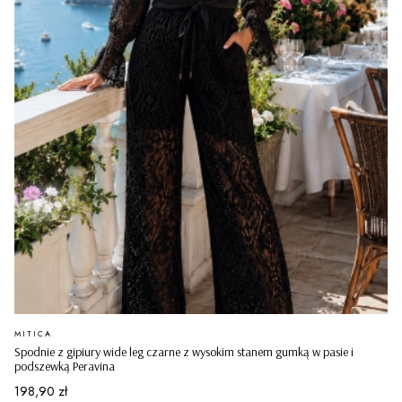
PRODUCENT
MITICA
Spodnie z gipiury wide leg czarne z wysokim stanem gumką w pasie i
podszewką Peravina
Cena
198,90 zł