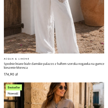
PRODUCENT
ACQUA & LIMONE
Spodnie lniane białe damskie palazzo z haftem szeroka nogawka na gumce
kieszenie Moresca
Cena
174,90 zł
Bestseller
Nowość