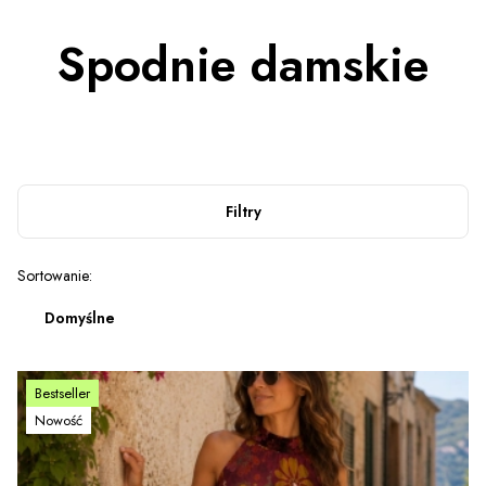
Spodnie damskie
Filtry
Lista produktów
Sortowanie:
Domyślne
Bestseller
Nowość