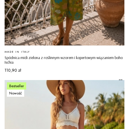
PRODUCENT
MADE IN ITALY
Spódnica midi zielona z roślinnym wzorem i kopertowym wiązaniem boho
Ischia
Cena
110,90 zł
Bestseller
Nowość