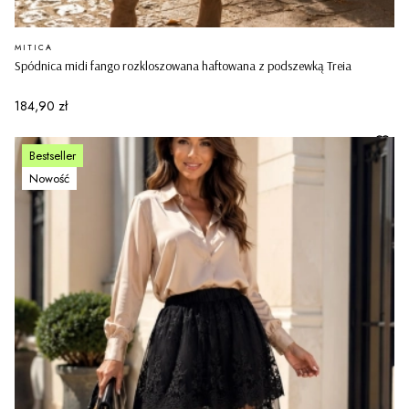
PRODUCENT
MITICA
Spódnica midi fango rozkloszowana haftowana z podszewką Treia
Cena
184,90 zł
Bestseller
Nowość