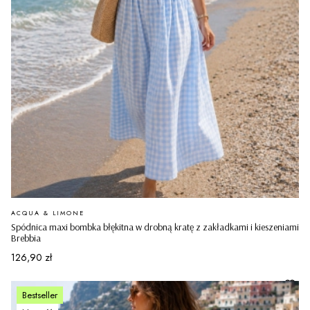
PRODUCENT
ACQUA & LIMONE
Spódnica maxi bombka błękitna w drobną kratę z zakładkami i kieszeniami
Brebbia
Cena
126,90 zł
Bestseller