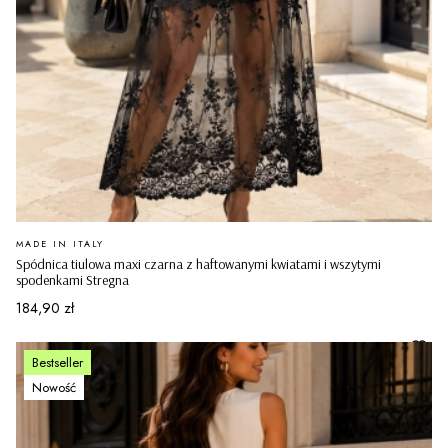
PRODUCENT
MADE IN ITALY
Spódnica tiulowa maxi czarna z haftowanymi kwiatami i wszytymi
spodenkami Stregna
Cena
184,90 zł
Bestseller
Nowość