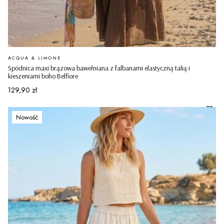
PRODUCENT
ACQUA & LIMONE
Spódnica maxi brązowa bawełniana z falbanami elastyczną talią i
kieszeniami boho Belfiore
Cena
129,90 zł
Nowość