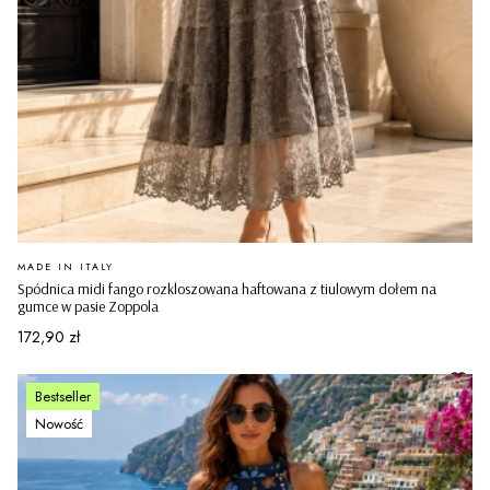
PRODUCENT
MADE IN ITALY
Spódnica midi fango rozkloszowana haftowana z tiulowym dołem na
gumce w pasie Zoppola
Cena
172,90 zł
Bestseller
Nowość