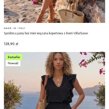
PRODUCENT
MADE IN ITALY
Spódnica jasny beż mini wiązana kopertowa z lnem Villarbasse
Cena
128,90 zł
Bestseller
Nowość