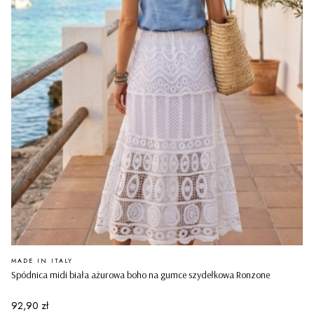
PRODUCENT
MADE IN ITALY
Spódnica midi biała ażurowa boho na gumce szydełkowa Ronzone
Cena
92,90 zł