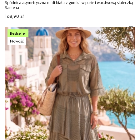
Spódnica asymetryczna midi biała z gumką w pasie i warstwową siateczką
Santena
Cena
168,90 zł
Bestseller
Nowość