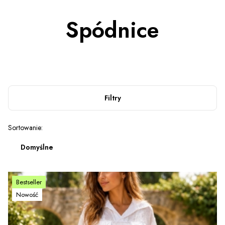
Spódnice
Filtry
Lista produktów
Sortowanie:
Domyślne
Bestseller
Nowość