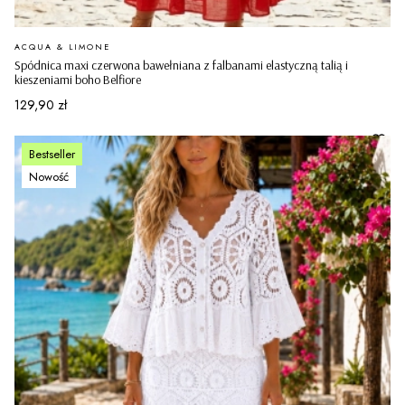
PRODUCENT
ACQUA & LIMONE
Spódnica maxi czerwona bawełniana z falbanami elastyczną talią i
kieszeniami boho Belfiore
Cena
129,90 zł
Bestseller
Nowość