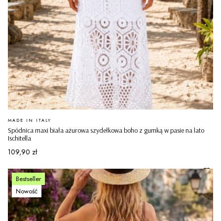
PRODUCENT
MADE IN ITALY
Spódnica maxi biała ażurowa szydełkowa boho z gumką w pasie na lato
Ischitella
Cena
109,90 zł
Bestseller
Nowość