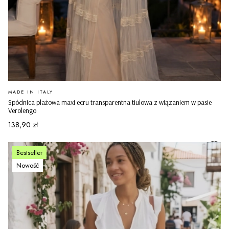
PRODUCENT
MADE IN ITALY
Spódnica plażowa maxi ecru transparentna tiulowa z wiązaniem w pasie
Verolengo
Cena
138,90 zł
Bestseller
Nowość