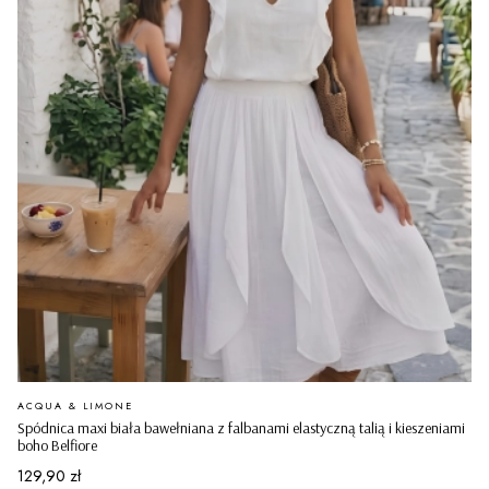
PRODUCENT
ACQUA & LIMONE
Spódnica maxi biała bawełniana z falbanami elastyczną talią i kieszeniami
boho Belfiore
Cena
129,90 zł