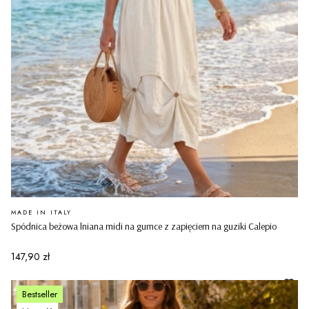
PRODUCENT
MADE IN ITALY
Spódnica beżowa lniana midi na gumce z zapięciem na guziki Calepio
Cena
147,90 zł
Bestseller