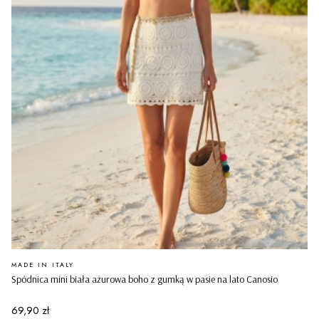
PRODUCENT
MADE IN ITALY
Spódnica mini biała ażurowa boho z gumką w pasie na lato Canosio
Cena
69,90 zł