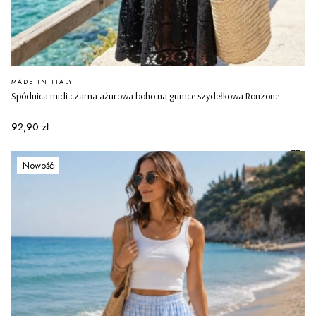
PRODUCENT
MADE IN ITALY
Spódnica midi czarna ażurowa boho na gumce szydełkowa Ronzone
Cena
92,90 zł
Nowość