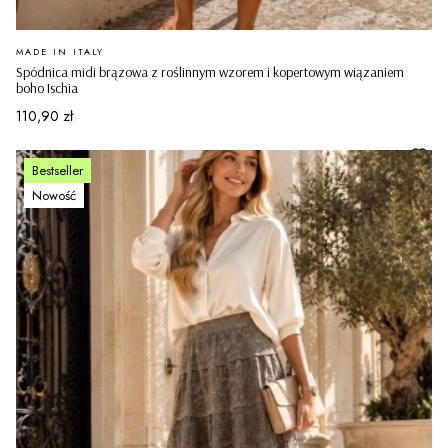
PRODUCENT
MADE IN ITALY
Spódnica midi brązowa z roślinnym wzorem i kopertowym wiązaniem
boho Ischia
Cena
110,90 zł
Bestseller
Nowość