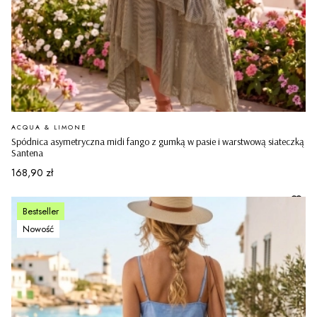
PRODUCENT
ACQUA & LIMONE
Spódnica asymetryczna midi fango z gumką w pasie i warstwową siateczką
Santena
Cena
168,90 zł
Bestseller
Nowość