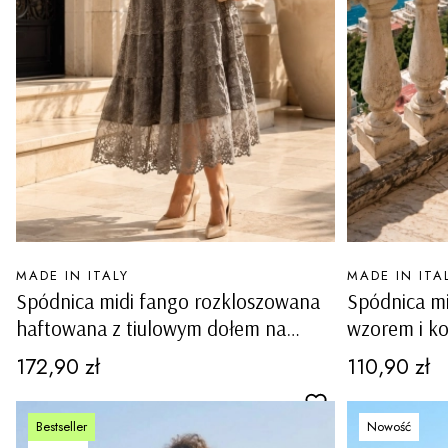
PRODUCENT
PRODUCENT
MADE IN ITALY
MADE IN ITA
Spódnica midi fango rozkloszowana
Spódnica mi
haftowana z tiulowym dołem na
wzorem i k
gumce w pasie Zoppola
boho Ischia
Cena
Cena
172,90 zł
110,90 zł
Bestseller
Nowość