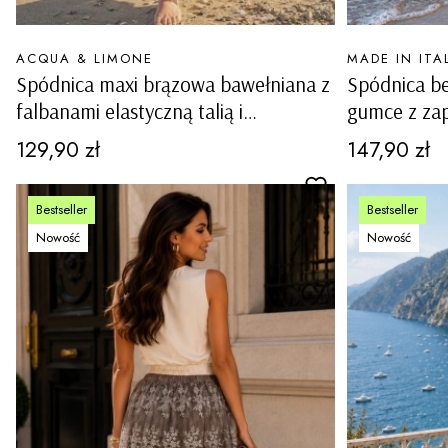
PRODUCENT
PRODUCENT
ACQUA & LIMONE
MADE IN ITA
Spódnica maxi brązowa bawełniana z
Spódnica be
falbanami elastyczną talią i
gumce z zap
kieszeniami boho Belfiore
Cena
Cena
129,90 zł
147,90 zł
Bestseller
Bestseller
Nowość
Nowość