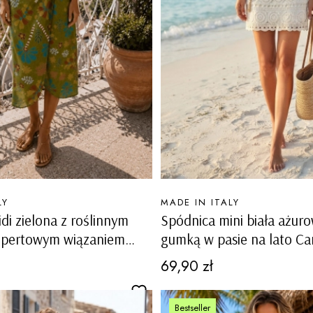
PRODUCENT
LY
MADE IN ITALY
di zielona z roślinnym
Spódnica mini biała ażur
opertowym wiązaniem
gumką w pasie na lato Ca
Cena
69,90 zł
Bestseller