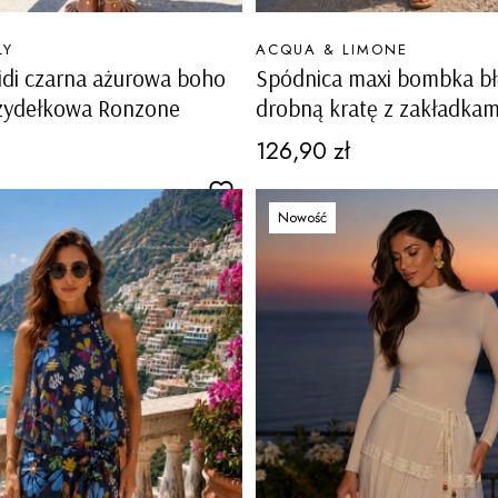
PRODUCENT
LY
ACQUA & LIMONE
idi czarna ażurowa boho
Spódnica maxi bombka bł
zydełkowa Ronzone
drobną kratę z zakładkami
kieszeniami Brebbia
Cena
126,90 zł
Nowość