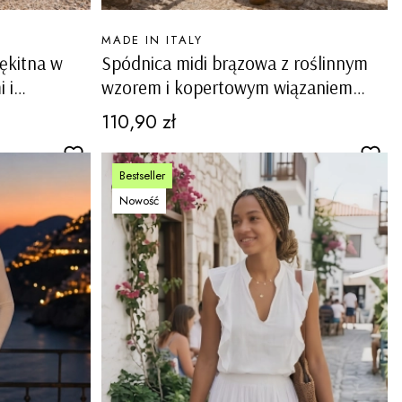
PRODUCENT
MADE IN ITALY
ękitna w
Spódnica midi brązowa z roślinnym
 i
wzorem i kopertowym wiązaniem
boho Ischia
Cena
110,90 zł
Bestseller
Nowość