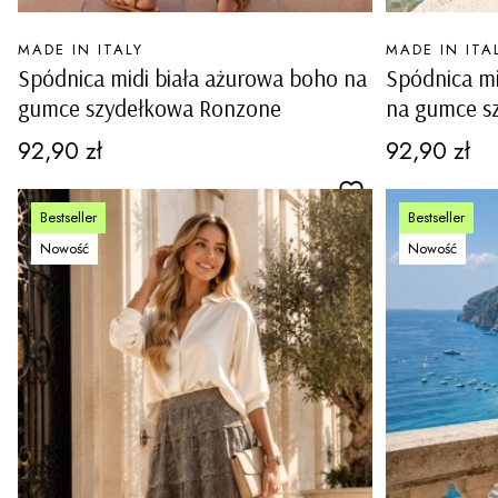
PRODUCENT
PRODUCENT
MADE IN ITALY
MADE IN ITA
Spódnica midi biała ażurowa boho na
Spódnica m
gumce szydełkowa Ronzone
na gumce s
Cena
Cena
92,90 zł
92,90 zł
Bestseller
Bestseller
Nowość
Nowość