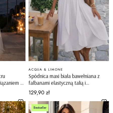
PRODUCENT
ACQUA & LIMONE
cru
Spódnica maxi biała bawełniana z
wiązaniem w
falbanami elastyczną talią i
kieszeniami boho Belfiore
Cena
129,90 zł
Bestseller