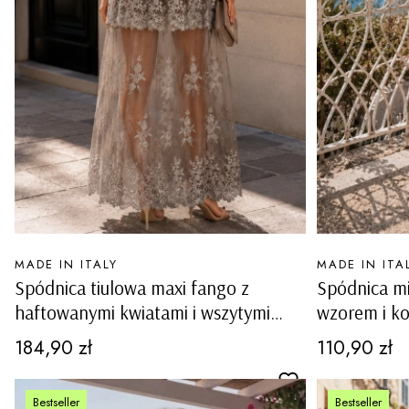
PRODUCENT
PRODUCENT
MADE IN ITALY
MADE IN ITA
Spódnica tiulowa maxi fango z
Spódnica mi
haftowanymi kwiatami i wszytymi
wzorem i k
spodenkami Stregna
boho Ischia
Cena
Cena
184,90 zł
110,90 zł
Bestseller
Bestseller