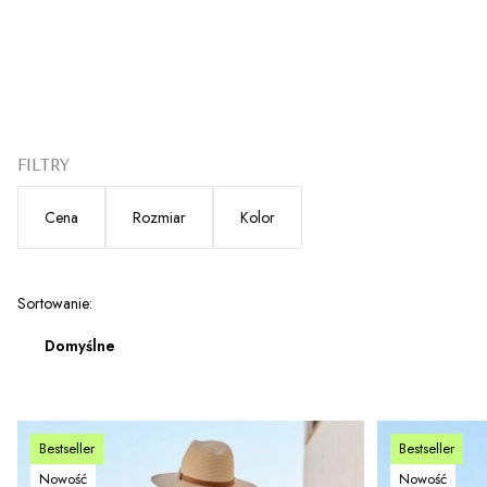
FILTRY
Cena
Rozmiar
Kolor
Koniec filtrów
Lista produktów
Sortowanie:
Domyślne
Bestseller
Bestseller
Nowość
Nowość