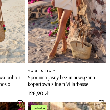
PRODUCENT
MADE IN ITALY
owa boho z
Spódnica jasny beż mini wiązana
nosio
kopertowa z lnem Villarbasse
Cena
128,90 zł
Bestseller