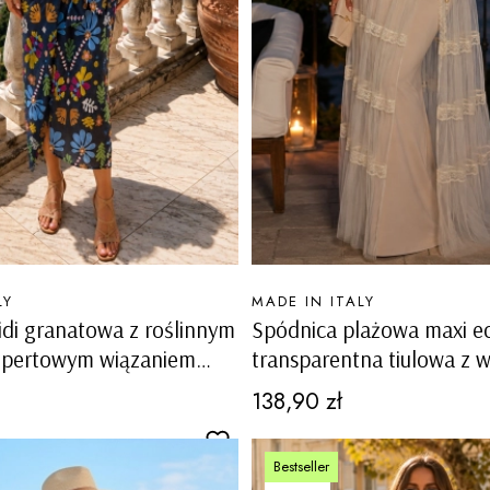
PRODUCENT
LY
MADE IN ITALY
di granatowa z roślinnym
Spódnica plażowa maxi e
opertowym wiązaniem
transparentna tiulowa z 
pasie Verolengo
Cena
138,90 zł
Bestseller