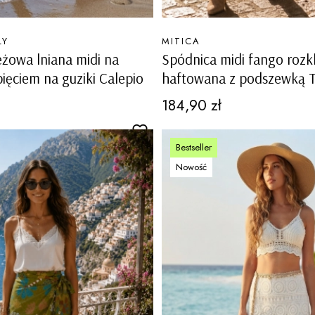
PRODUCENT
LY
MITICA
żowa lniana midi na
Spódnica midi fango roz
ięciem na guziki Calepio
haftowana z podszewką T
Cena
184,90 zł
Bestseller
Nowość