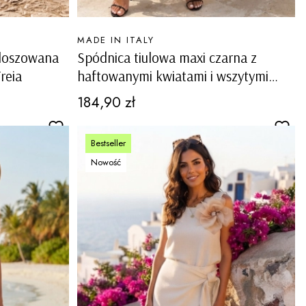
PRODUCENT
MADE IN ITALY
kloszowana
Spódnica tiulowa maxi czarna z
reia
haftowanymi kwiatami i wszytymi
spodenkami Stregna
Cena
184,90 zł
Bestseller
Nowość