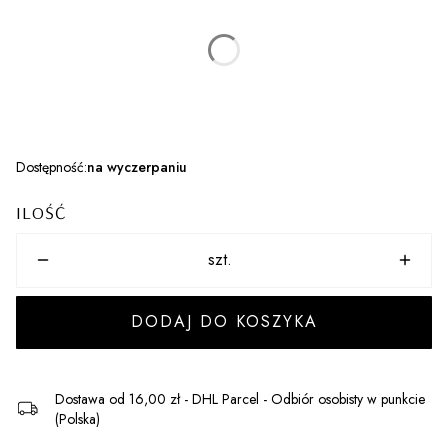
Poszczególne warianty mogą różnić się ceną
ROZMIARY
*
Wybierz
Dostępność:
na wyczerpaniu
ILOŚĆ
szt.
DODAJ DO KOSZYKA
Dostawa
od 16,00 zł
- DHL Parcel - Odbiór osobisty w punkcie
(Polska)