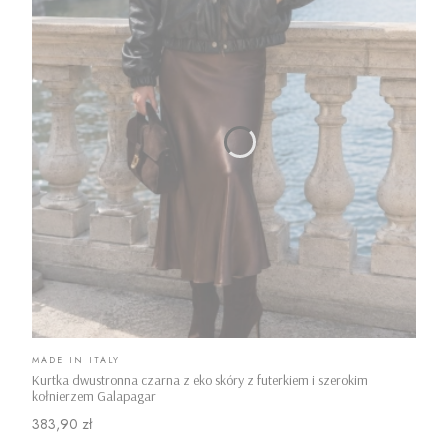
PRODUCENT
MADE IN ITALY
Kurtka dwustronna czarna z eko skóry z futerkiem i szerokim
kołnierzem Galapagar
Cena
383,90 zł