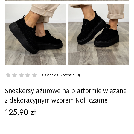
0.00
(Oceny: 0 Recenzje: 0)
Sneakersy ażurowe na platformie wiązane
z dekoracyjnym wzorem Noli czarne
Cena
125,90 zł
Wybierz wariant produktu: