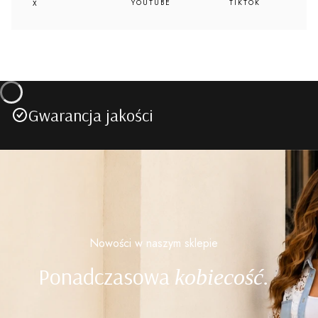
YOUTUBE
TIKTOK
X
Gwarancja jakości
Nowości w naszym sklepie
Ponadczasowa
kobiecość.