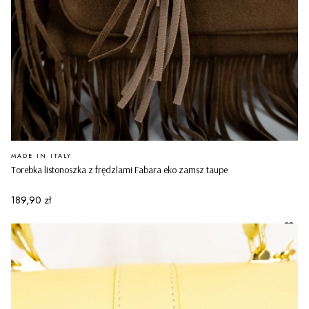
PRODUCENT
MADE IN ITALY
Torebka listonoszka z frędzlami Fabara eko zamsz taupe
Cena
189,90 zł