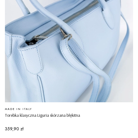
PRODUCENT
MADE IN ITALY
Torebka klasyczna Liguria skórzana błękitna
Cena
359,90 zł