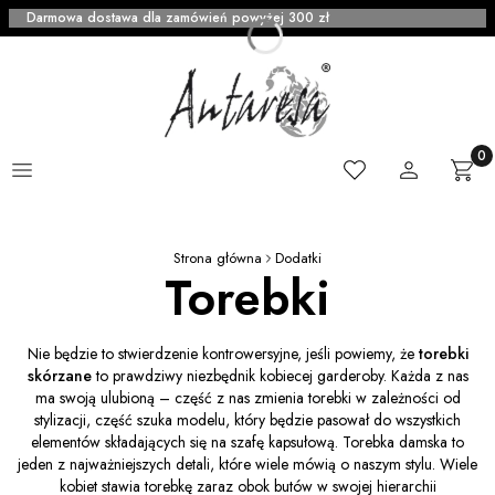
Darmowa dostawa dla zamówień powyżej 300 zł
Menu
Ulubione
Zaloguj się
Produ
Kosz
Strona główna
Dodatki
Torebki
Nie będzie to stwierdzenie kontrowersyjne, jeśli powiemy, że
torebki
skórzane
to prawdziwy niezbędnik kobiecej garderoby. Każda z nas
ma swoją ulubioną – część z nas zmienia torebki w zależności od
stylizacji, część szuka modelu, który będzie pasował do wszystkich
elementów składających się na szafę kapsułową. Torebka damska to
jeden z najważniejszych detali, które wiele mówią o naszym stylu. Wiele
kobiet stawia torebkę zaraz obok butów w swojej hierarchii