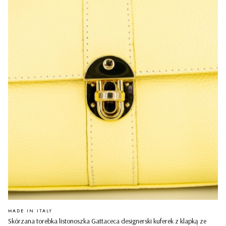
PRODUCENT
MADE IN ITALY
Skórzana torebka listonoszka Gattaceca designerski kuferek z klapką ze