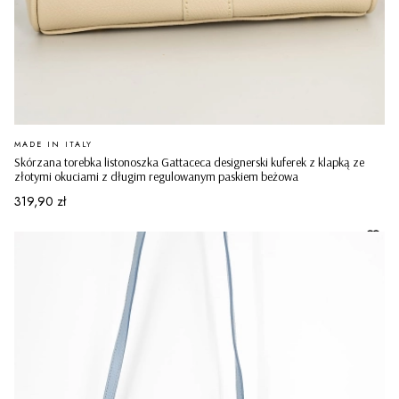
PRODUCENT
MADE IN ITALY
Skórzana torebka listonoszka Gattaceca designerski kuferek z klapką ze
złotymi okuciami z długim regulowanym paskiem beżowa
Cena
319,90 zł