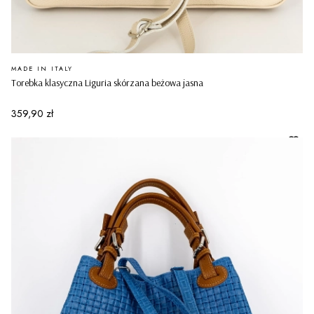
PRODUCENT
MADE IN ITALY
Torebka klasyczna Liguria skórzana beżowa jasna
Cena
359,90 zł