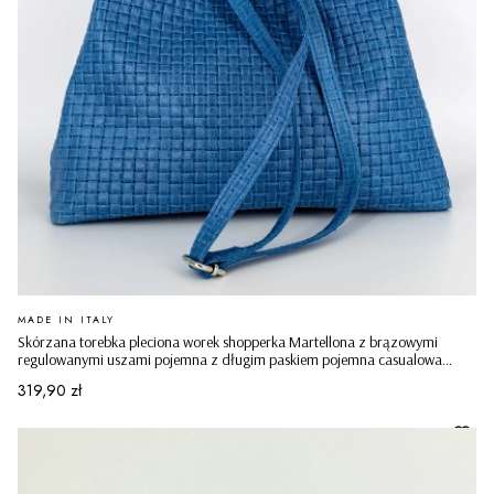
PRODUCENT
MADE IN ITALY
Skórzana torebka pleciona worek shopperka Martellona z brązowymi
regulowanymi uszami pojemna z długim paskiem pojemna casualowa
niebieska
Cena
319,90 zł