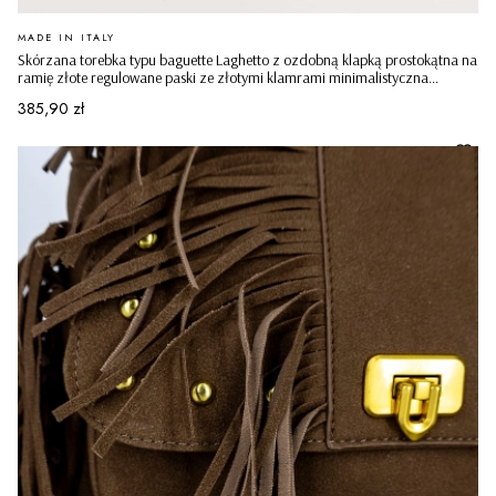
PRODUCENT
MADE IN ITALY
Skórzana torebka typu baguette Laghetto z ozdobną klapką prostokątna na
ramię złote regulowane paski ze złotymi klamrami minimalistyczna
casualowa pudrowy róż
Cena
385,90 zł