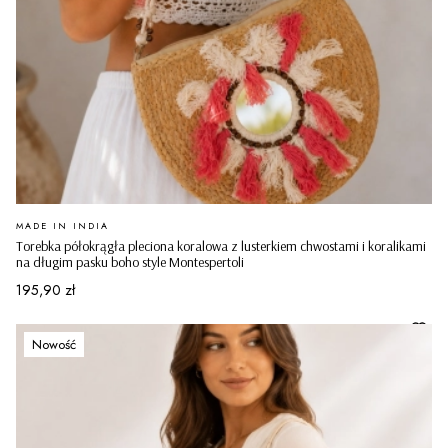
PRODUCENT
MADE IN INDIA
Torebka półokrągła pleciona koralowa z lusterkiem chwostami i koralikami
na długim pasku boho style Montespertoli
Cena
195,90 zł
Nowość