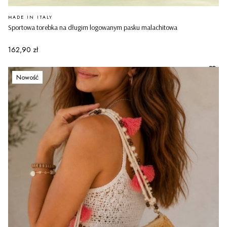
PRODUCENT
MADE IN ITALY
Sportowa torebka na długim logowanym pasku malachitowa
Cena
162,90 zł
Nowość