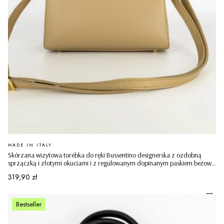
PRODUCENT
MADE IN ITALY
Skórzana wizytowa torebka do ręki Bussentino designerska z ozdobną
sprzączką i złotymi okuciami i z regulowanym dopinanym paskiem beżowa
ciemna
Cena
319,90 zł
Bestseller