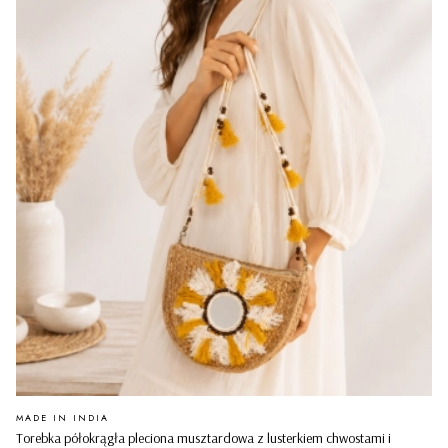
PRODUCENT
MADE IN INDIA
Torebka półokrągła pleciona musztardowa z lusterkiem chwostami i