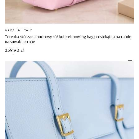
PRODUCENT
MADE IN ITALY
Torebka skórzana pudrowy róż kuferek bowling bag prostokątna na ramię
na suwak Lerrone
Cena
359,90 zł