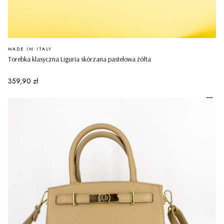
PRODUCENT
MADE IN ITALY
Torebka klasyczna Liguria skórzana pastelowa żółta
Cena
359,90 zł