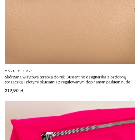
PRODUCENT
MADE IN ITALY
Skórzana wizytowa torebka do ręki Bussentino designerska z ozdobną
sprzączką i złotymi okuciami i z regulowanym dopinanym paskiem nude
Cena
319,90 zł