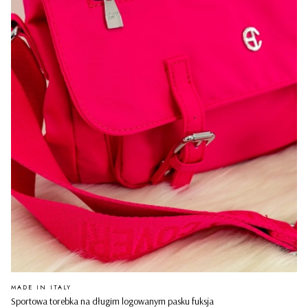
PRODUCENT
MADE IN ITALY
Sportowa torebka na długim logowanym pasku fuksja