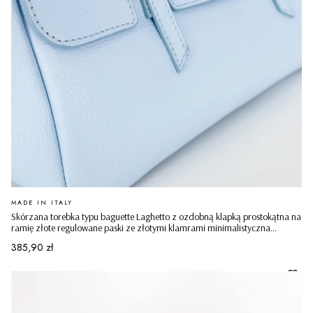
PRODUCENT
MADE IN ITALY
Skórzana torebka typu baguette Laghetto z ozdobną klapką prostokątna na
ramię złote regulowane paski ze złotymi klamrami minimalistyczna
casualowa błękitna
Cena
385,90 zł