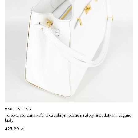
PRODUCENT
MADE IN ITALY
Torebka skórzana kufer z ozdobnym paskiem i złotymi dodatkami Lugano
biały
Cena
425,90 zł