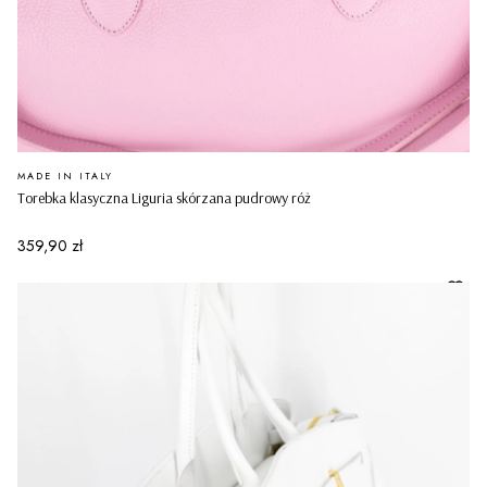
PRODUCENT
MADE IN ITALY
Torebka klasyczna Liguria skórzana pudrowy róż
Cena
359,90 zł