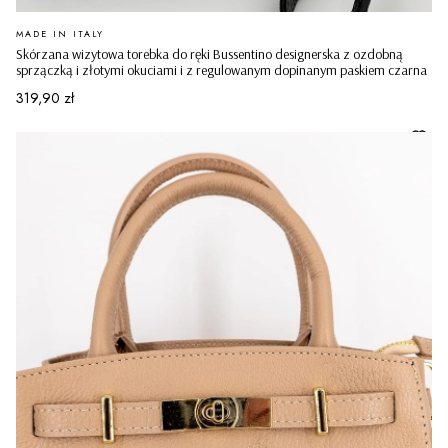
PRODUCENT
MADE IN ITALY
Skórzana wizytowa torebka do ręki Bussentino designerska z ozdobną
sprzączką i złotymi okuciami i z regulowanym dopinanym paskiem czarna
Cena
319,90 zł