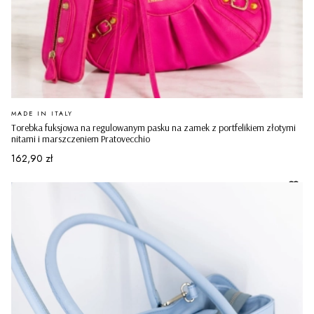
PRODUCENT
MADE IN ITALY
Torebka fuksjowa na regulowanym pasku na zamek z portfelikiem złotymi
nitami i marszczeniem Pratovecchio
Cena
162,90 zł