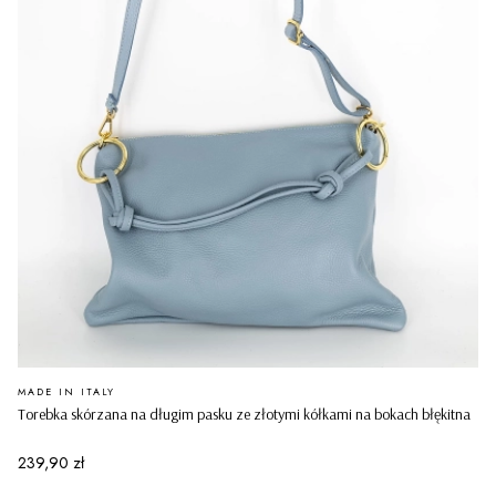
PRODUCENT
MADE IN ITALY
Torebka skórzana na długim pasku ze złotymi kółkami na bokach błękitna
Cena
239,90 zł