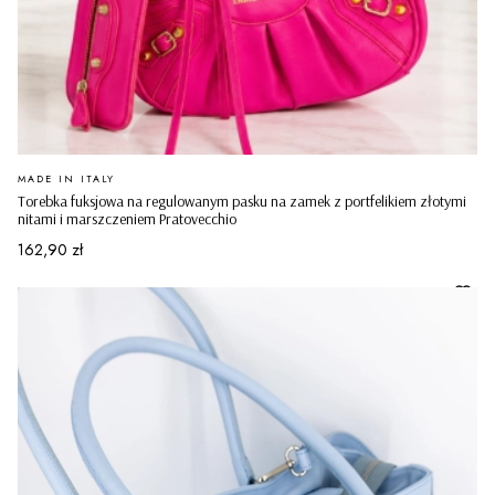
PRODUCENT
MADE IN ITALY
Torebka fuksjowa na regulowanym pasku na zamek z portfelikiem złotymi
nitami i marszczeniem Pratovecchio
Cena
162,90 zł