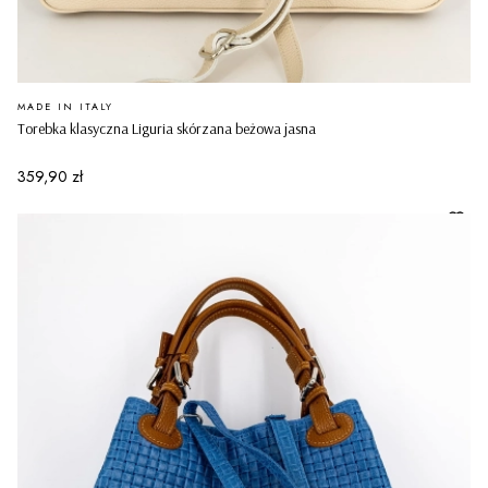
PRODUCENT
MADE IN ITALY
Torebka klasyczna Liguria skórzana beżowa jasna
Cena
359,90 zł