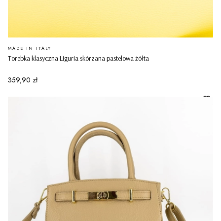
PRODUCENT
MADE IN ITALY
Torebka klasyczna Liguria skórzana pastelowa żółta
Cena
359,90 zł