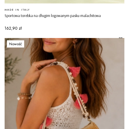
PRODUCENT
MADE IN ITALY
Sportowa torebka na długim logowanym pasku malachitowa
Cena
162,90 zł
Nowość