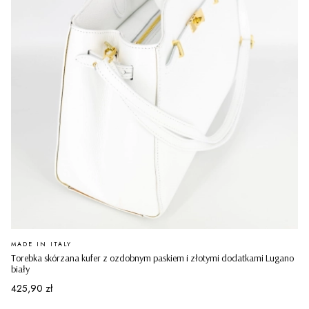
PRODUCENT
MADE IN ITALY
Torebka skórzana kufer z ozdobnym paskiem i złotymi dodatkami Lugano
biały
Cena
425,90 zł