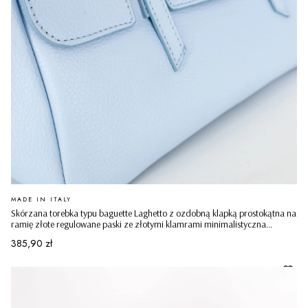
PRODUCENT
MADE IN ITALY
Skórzana torebka typu baguette Laghetto z ozdobną klapką prostokątna na
ramię złote regulowane paski ze złotymi klamrami minimalistyczna
casualowa błękitna
Cena
385,90 zł