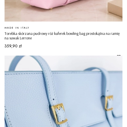
PRODUCENT
MADE IN ITALY
Torebka skórzana pudrowy róż kuferek bowling bag prostokątna na ramię
na suwak Lerrone
Cena
359,90 zł