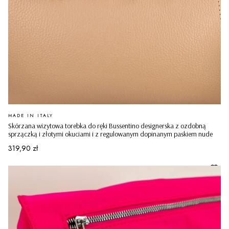
PRODUCENT
MADE IN ITALY
Skórzana wizytowa torebka do ręki Bussentino designerska z ozdobną
sprzączką i złotymi okuciami i z regulowanym dopinanym paskiem nude
Cena
319,90 zł