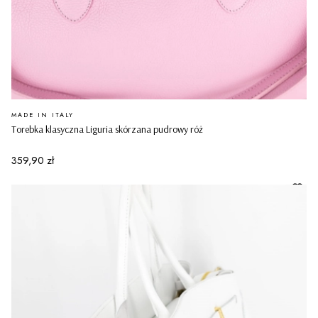
PRODUCENT
MADE IN ITALY
Torebka klasyczna Liguria skórzana pudrowy róż
Cena
359,90 zł