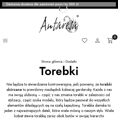
Darmowa dostawa dla zamówień powyżej 300 zł
Menu
Ulubione
Zaloguj się
Produ
Kosz
Strona główna
Dodatki
Torebki
Nie będzie to stwierdzenie kontrowersyjne, jeśli powiemy, że
torebki
skórzane
to prawdziwy niezbędnik kobiecej garderoby. Każda z nas
ma swoją ulubioną – część z nas zmienia torebki w zależności od
stylizacji, część szuka modelu, który będzie pasował do wszystkich
elementów składających się na szafę kapsułową. Torebka damska to
jeden z najważniejszych detali, które wiele mówią o naszym stylu. Wiele
kobiet stawia torebkę zaraz obok butów w swojej hierarchii