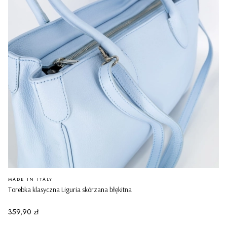
PRODUCENT
MADE IN ITALY
Torebka klasyczna Liguria skórzana błękitna
Cena
359,90 zł