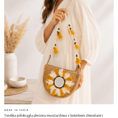
PRODUCENT
MADE IN INDIA
Torebka półokrągła pleciona musztardowa z lusterkiem chwostami i