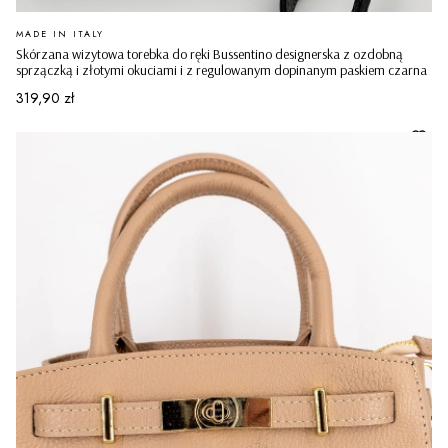
PRODUCENT
MADE IN ITALY
Skórzana wizytowa torebka do ręki Bussentino designerska z ozdobną
sprzączką i złotymi okuciami i z regulowanym dopinanym paskiem czarna
Cena
319,90 zł