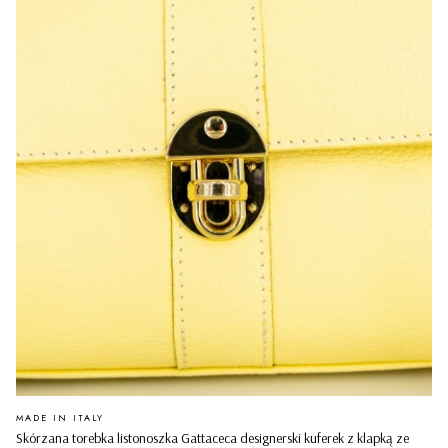
PRODUCENT
MADE IN ITALY
Skórzana torebka listonoszka Gattaceca designerski kuferek z klapką ze