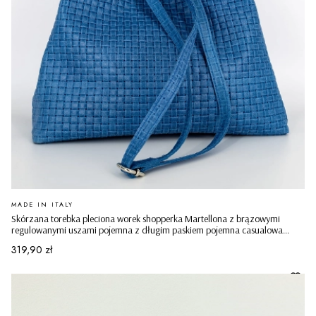
PRODUCENT
MADE IN ITALY
Skórzana torebka pleciona worek shopperka Martellona z brązowymi
regulowanymi uszami pojemna z długim paskiem pojemna casualowa
niebieska
Cena
319,90 zł