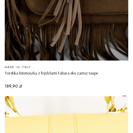
PRODUCENT
MADE IN ITALY
Torebka listonoszka z frędzlami Fabara eko zamsz taupe
Cena
189,90 zł