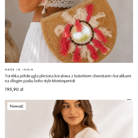
PRODUCENT
MADE IN INDIA
Torebka półokrągła pleciona koralowa z lusterkiem chwostami i koralikami
na długim pasku boho style Montespertoli
Cena
195,90 zł
Nowość