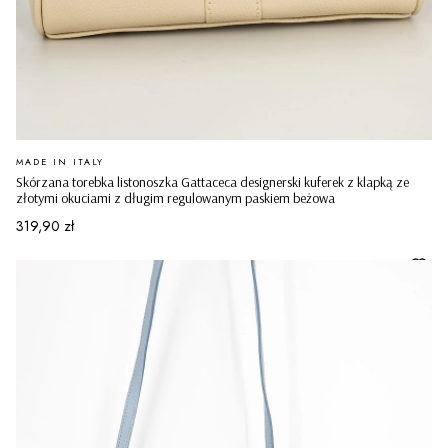
PRODUCENT
MADE IN ITALY
Skórzana torebka listonoszka Gattaceca designerski kuferek z klapką ze
złotymi okuciami z długim regulowanym paskiem beżowa
Cena
319,90 zł