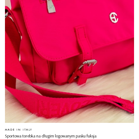
PRODUCENT
MADE IN ITALY
Sportowa torebka na długim logowanym pasku fuksja