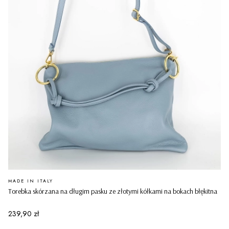
PRODUCENT
MADE IN ITALY
Torebka skórzana na długim pasku ze złotymi kółkami na bokach błękitna
Cena
239,90 zł