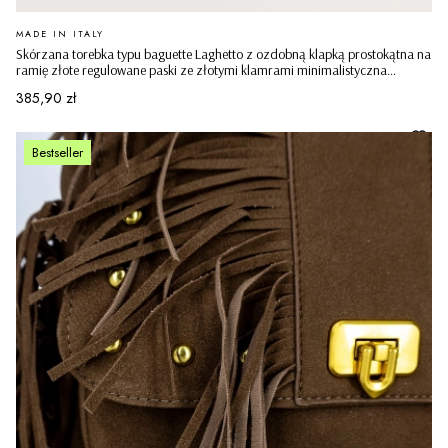
PRODUCENT
MADE IN ITALY
Skórzana torebka typu baguette Laghetto z ozdobną klapką prostokątna na
ramię złote regulowane paski ze złotymi klamrami minimalistyczna
casualowa pudrowy róż
Cena
385,90 zł
Bestseller