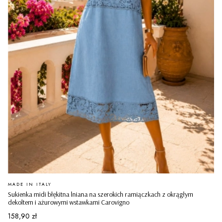
PRODUCENT
MADE IN ITALY
Sukienka midi błękitna lniana na szerokich ramiączkach z okrągłym
dekoltem i ażurowymi wstawkami Carovigno
Cena
158,90 zł