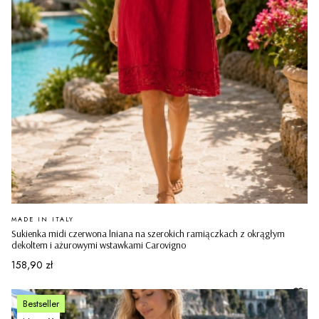
PRODUCENT
MADE IN ITALY
Sukienka midi czerwona lniana na szerokich ramiączkach z okrągłym
dekoltem i ażurowymi wstawkami Carovigno
Cena
158,90 zł
Bestseller