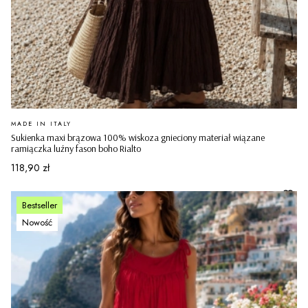
PRODUCENT
MADE IN ITALY
Sukienka maxi brązowa 100% wiskoza gnieciony materiał wiązane
ramiączka luźny fason boho Rialto
Cena
118,90 zł
Bestseller
Nowość