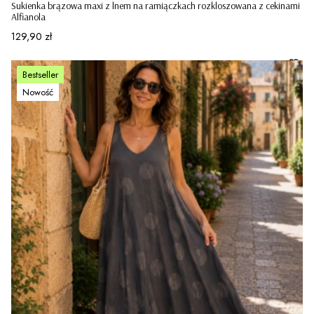
Sukienka brązowa maxi z lnem na ramiączkach rozkloszowana z cekinami
Alfianola
Cena
129,90 zł
Bestseller
Nowość