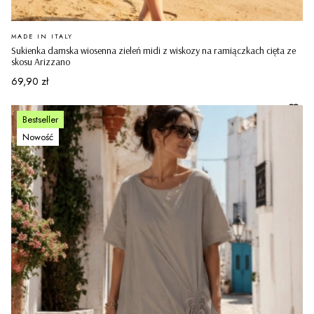
PRODUCENT
MADE IN ITALY
Sukienka damska wiosenna zieleń midi z wiskozy na ramiączkach cięta ze
skosu Arizzano
Cena
69,90 zł
Bestseller
Nowość