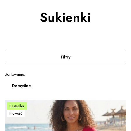
Sukienki
Filtry
Lista produktów
Sortowanie:
Domyślne
Bestseller
Nowość