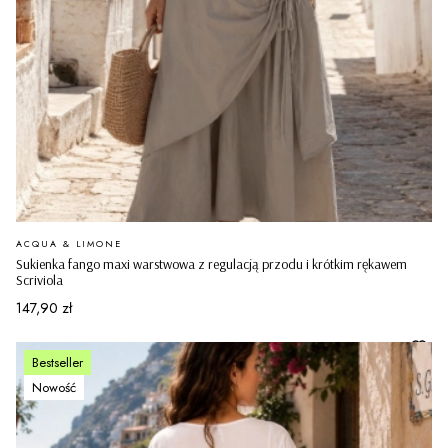
PRODUCENT
ACQUA & LIMONE
Sukienka fango maxi warstwowa z regulacją przodu i krótkim rękawem
Scriviola
Cena
147,90 zł
Bestseller
Nowość