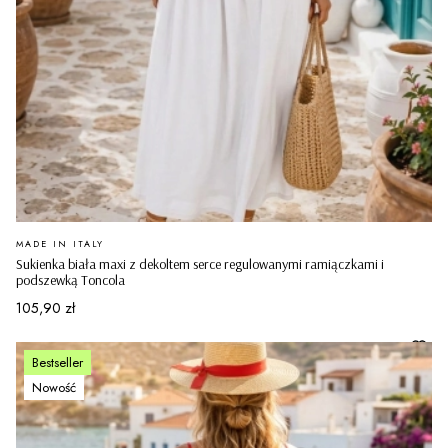
PRODUCENT
MADE IN ITALY
Sukienka biała maxi z dekoltem serce regulowanymi ramiączkami i
podszewką Toncola
Cena
105,90 zł
Bestseller
Nowość