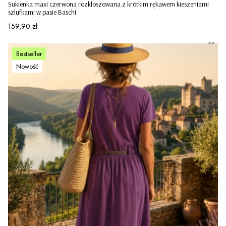
Sukienka maxi czerwona rozkloszowana z krótkim rękawem kieszeniami
szlufkami w pasie Baschi
Cena
159,90 zł
Bestseller
Nowość