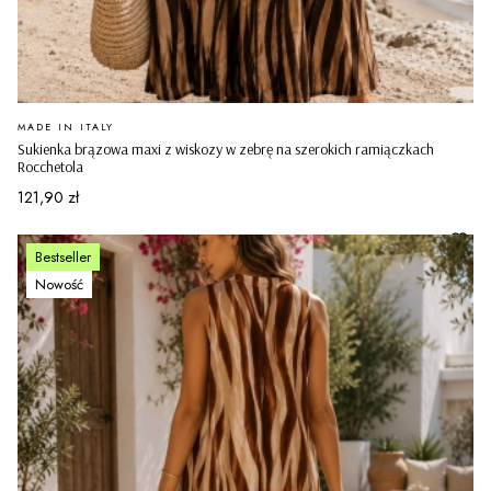
PRODUCENT
MADE IN ITALY
Sukienka brązowa maxi z wiskozy w zebrę na szerokich ramiączkach
Rocchetola
Cena
121,90 zł
Bestseller
Nowość