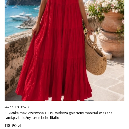
PRODUCENT
MADE IN ITALY
Sukienka maxi czerwona 100% wiskoza gnieciony materiał wiązane
ramiączka luźny fason boho Rialto
Cena
118,90 zł