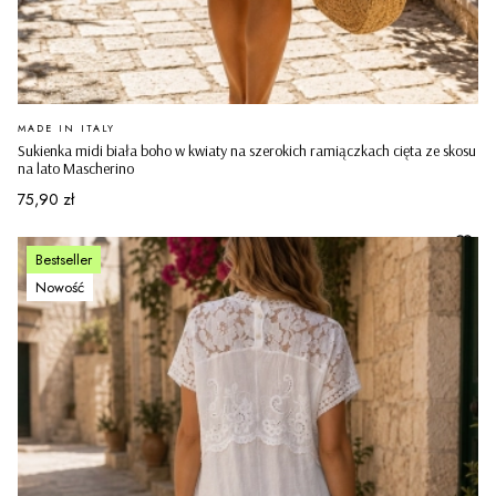
PRODUCENT
MADE IN ITALY
Sukienka midi biała boho w kwiaty na szerokich ramiączkach cięta ze skosu
na lato Mascherino
Cena
75,90 zł
Bestseller
Nowość