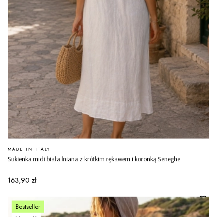
PRODUCENT
MADE IN ITALY
Sukienka midi biała lniana z krótkim rękawem i koronką Seneghe
Cena
163,90 zł
Bestseller