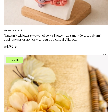
PRODUCENT
MADE IN ITALY
Naszyjnik wielowarstwowy różowy z liliowym ze sznurków z supełkami
zapinany na karabińczyk z regulacją casual Villarosa
Cena
64,90 zł
Bestseller