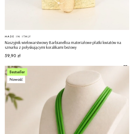
PRODUCENT
MADE IN ITALY
Naszyjnik wielowarstwowy Barbianelloa materiałowe płatki kwiatów na
sznurku z połyskującymi koralikami beżowy
Cena
59,90 zł
Bestseller
Nowość