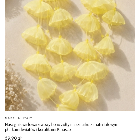
PRODUCENT
MADE IN ITALY
Naszyjnik wielowarstwowy boho żółty na sznurku z materiałowymi
płatkami kwiatów i koralikami Binasco
Cena
59,90 zł