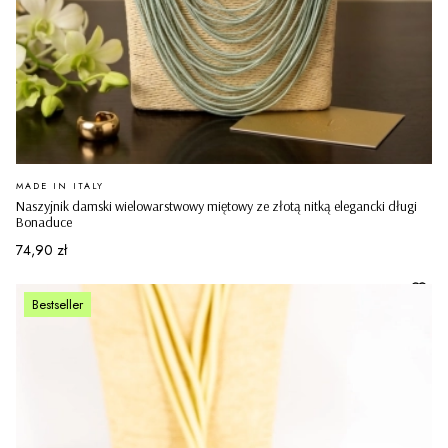
PRODUCENT
MADE IN ITALY
Naszyjnik damski wielowarstwowy miętowy ze złotą nitką elegancki długi
Bonaduce
Cena
74,90 zł
Bestseller