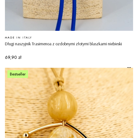
PRODUCENT
MADE IN ITALY
Długi naszyjnik Trasimenoa z ozdobnymi złotymi blaszkami niebieski
Cena
69,90 zł
Bestseller