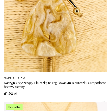
PRODUCENT
MADE IN ITALY
Naszyjnik błyszczący z laleczką na regulowanym sznureczku Campodoroa
beżowy ciemny
Cena
61,90 zł
Bestseller