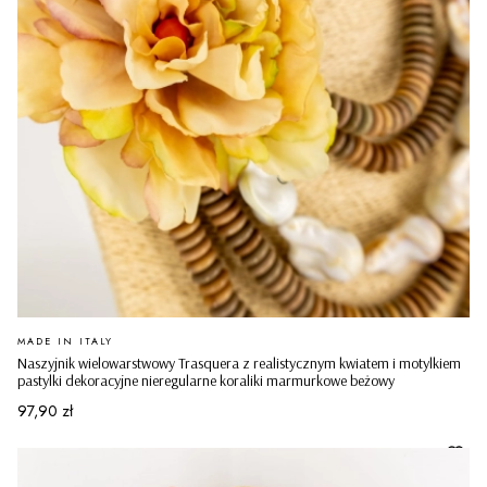
PRODUCENT
MADE IN ITALY
Naszyjnik wielowarstwowy Trasquera z realistycznym kwiatem i motylkiem
pastylki dekoracyjne nieregularne koraliki marmurkowe beżowy
Cena
97,90 zł