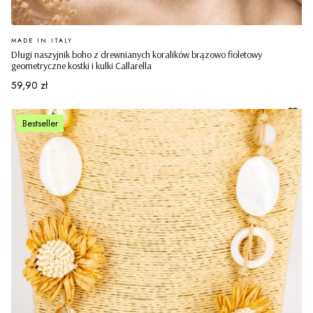
PRODUCENT
MADE IN ITALY
Długi naszyjnik boho z drewnianych koralików brązowo fioletowy
geometryczne kostki i kulki Callarella
Cena
59,90 zł
Bestseller