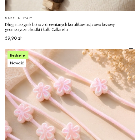
PRODUCENT
MADE IN ITALY
Długi naszyjnik boho z drewnianych koralików brązowo beżowy
geometryczne kostki i kulki Callarella
Cena
59,90 zł
Bestseller
Nowość