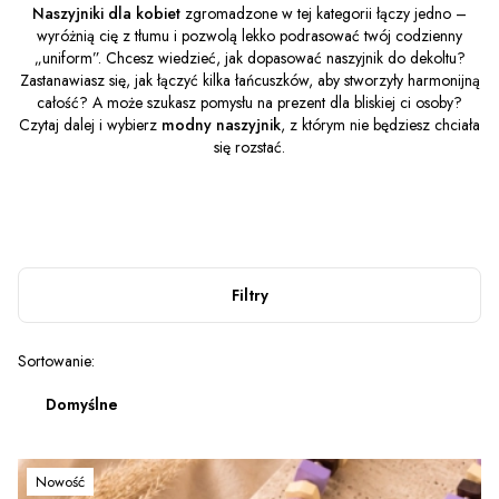
Naszyjniki dla kobiet
zgromadzone w tej kategorii łączy jedno –
wyróżnią cię z tłumu i pozwolą lekko podrasować twój codzienny
„uniform”. Chcesz wiedzieć, jak dopasować naszyjnik do dekoltu?
Zastanawiasz się, jak łączyć kilka łańcuszków, aby stworzyły harmonijną
całość? A może szukasz pomysłu na prezent dla bliskiej ci osoby?
Czytaj dalej i wybierz
modny naszyjnik
, z którym nie będziesz chciała
się rozstać.
Filtry
Lista produktów
Sortowanie:
Domyślne
Nowość