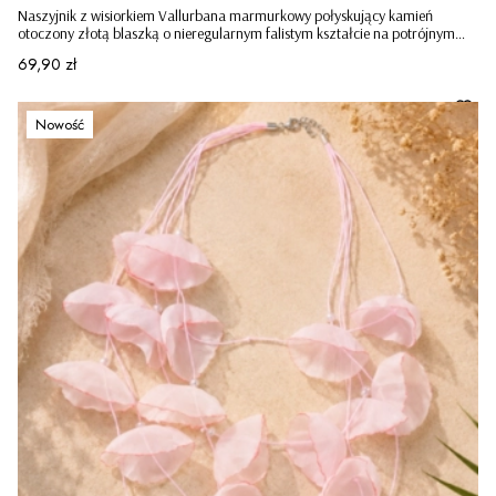
Naszyjnik z wisiorkiem Vallurbana marmurkowy połyskujący kamień
otoczony złotą blaszką o nieregularnym falistym kształcie na potrójnym
sznureczku czarny
Cena
69,90 zł
Nowość