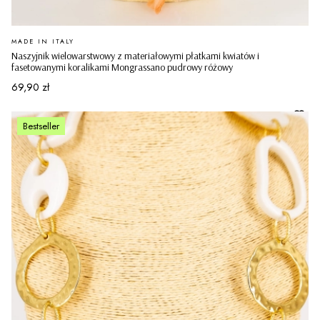
PRODUCENT
MADE IN ITALY
Naszyjnik wielowarstwowy z materiałowymi płatkami kwiatów i
fasetowanymi koralikami Mongrassano pudrowy różowy
Cena
69,90 zł
Bestseller