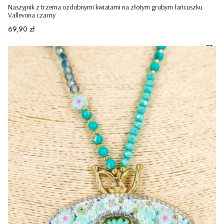
Naszyjnik z trzema ozdobnymi kwiatami na złotym grubym łańcuszku
Vallevona czarny
Cena
69,90 zł