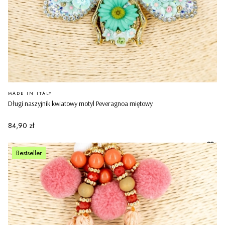
PRODUCENT
MADE IN ITALY
Długi naszyjnik kwiatowy motyl Peveragnoa miętowy
Cena
84,90 zł
Bestseller