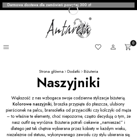
Darmowa dostawa dla zamówień powyżej 300 zł
Menu
Ulubione
Zaloguj się
Produ
Kosz
Strona główna
Dodatki
Biżuteria
Naszyjniki
Większość z nas wzbogaca swoje codzienne stylizacje biżuterią.
Kolorowe naszyjniki
, broszka przypięta do płaszcza, ulubiony
pierścionek na palcu, bransoletka od przyjaciółki czy kolczyki od męża
– to właśnie te elementy, choć niepozorne, często decydują o tym, że
nasz outfit się wyróżnia. Biżuteria potrafi ciekawie „namieszać” i
dlatego jest tak chętnie wybierana przez kobiety w każdym wieku,
niezależnie od statusu, wykonywanego zawodu czy stylu ubierania się.