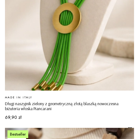
PRODUCENT
MADE IN ITALY
Długi naszyjnik zielony z geometryczną złotą blaszką nowoczesna
biżuteria włoska Piancarani
Cena
69,90 zł
Bestseller