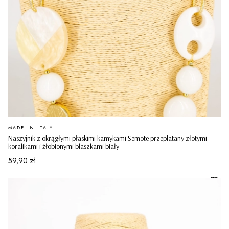
PRODUCENT
MADE IN ITALY
Naszyjnik z okrągłymi płaskimi kamykami Semote przeplatany złotymi
koralikami i żłobionymi blaszkami biały
Cena
59,90 zł