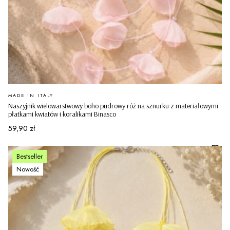
PRODUCENT
MADE IN ITALY
Naszyjnik wielowarstwowy boho pudrowy róż na sznurku z materiałowymi
płatkami kwiatów i koralikami Binasco
Cena
59,90 zł
Bestseller
Nowość