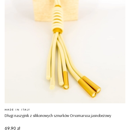
PRODUCENT
MADE IN ITALY
Długi naszyjnik z silikonowych sznurków Orsomarsoa jasnobeżowy
Cena
69,90 zł