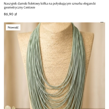
Naszyjnik damski fioletowy kółka na połyskującym sznurku elegancki
geometryczny Centovie
Cena
86,90 zł
Nowość