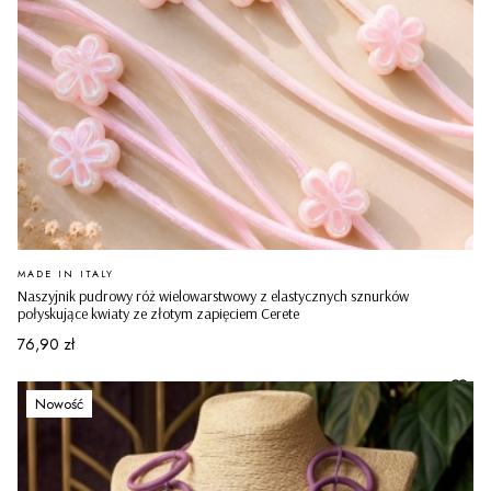
PRODUCENT
MADE IN ITALY
Naszyjnik pudrowy róż wielowarstwowy z elastycznych sznurków
połyskujące kwiaty ze złotym zapięciem Cerete
Cena
76,90 zł
Nowość